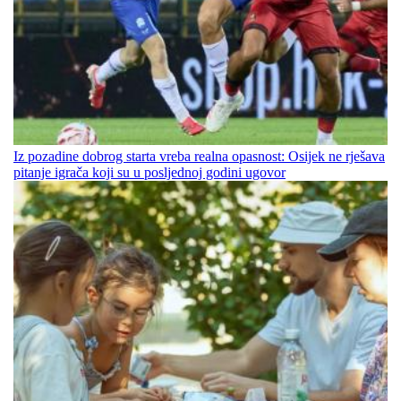
Iz pozadine dobrog starta vreba realna opasnost: Osijek ne rješava
pitanje igrača koji su u posljednoj godini ugovor