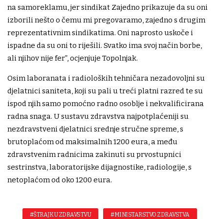
na samoreklamu, jer sindikat Zajedno prikazuje da su oni
izborili nešto o čemu mi pregovaramo, zajedno s drugim
reprezentativnim sindikatima. Oni naprosto uskoče i
ispadne da su oni to riješili. Svatko ima svoj način borbe,
ali njihov nije fer”, ocjenjuje Topolnjak.
Osim laboranata i radioloških tehničara nezadovoljni su
djelatnici saniteta, koji su pali u treći platni razred te su
ispod njih samo pomoćno radno osoblje i nekvalificirana
radna snaga. U sustavu zdravstva najpotplaćeniji su
nezdravstveni djelatnici srednje stručne spreme, s
brutoplaćom od maksimalnih 1200 eura, a među
zdravstvenim radnicima zakinuti su prvostupnici
sestrinstva, laboratorijske dijagnostike, radiologije, s
netoplaćom od oko 1200 eura.
#ŠTRAJK U ZDRAVSTVU
#MINISTARSTVO ZDRAVSTVA