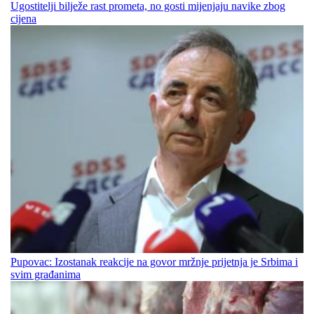
Ugostitelji bilježe rast prometa, no gosti mijenjaju navike zbog
cijena
Pupovac: Izostanak reakcije na govor mržnje prijetnja je Srbima i
svim građanima