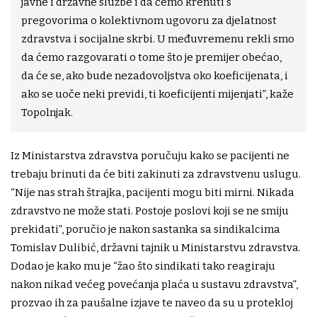
javne i državne službe i da ćemo krenuti s
pregovorima o kolektivnom ugovoru za djelatnost
zdravstva i socijalne skrbi. U međuvremenu rekli smo
da ćemo razgovarati o tome što je premijer obećao,
da će se, ako bude nezadovoljstva oko koeficijenata, i
ako se uoče neki previdi, ti koeficijenti mijenjati”, kaže
Topolnjak.
Iz Ministarstva zdravstva poručuju kako se pacijenti ne
trebaju brinuti da će biti zakinuti za zdravstvenu uslugu.
“Nije nas strah štrajka, pacijenti mogu biti mirni. Nikada
zdravstvo ne može stati. Postoje poslovi koji se ne smiju
prekidati”, poručio je nakon sastanka sa sindikalcima
Tomislav Dulibić, državni tajnik u Ministarstvu zdravstva.
Dodao je kako mu je “žao što sindikati tako reagiraju
nakon nikad većeg povećanja plaća u sustavu zdravstva”,
prozvao ih za paušalne izjave te naveo da su u protekloj