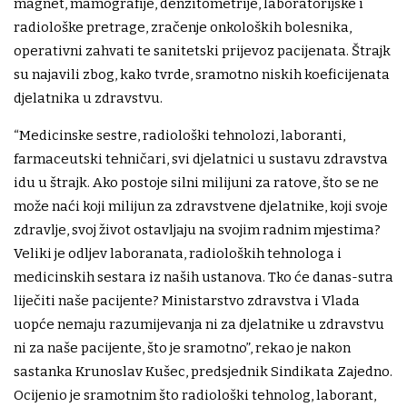
magnet, mamografije, denzitometrije, laboratorijske i
radiološke pretrage, zračenje onkoloških bolesnika,
operativni zahvati te sanitetski prijevoz pacijenata. Štrajk
su najavili zbog, kako tvrde, sramotno niskih koeficijenata
djelatnika u zdravstvu.
“Medicinske sestre, radiološki tehnolozi, laboranti,
farmaceutski tehničari, svi djelatnici u sustavu zdravstva
idu u štrajk. Ako postoje silni milijuni za ratove, što se ne
može naći koji milijun za zdravstvene djelatnike, koji svoje
zdravlje, svoj život ostavljaju na svojim radnim mjestima?
Veliki je odljev laboranata, radioloških tehnologa i
medicinskih sestara iz naših ustanova. Tko će danas-sutra
liječiti naše pacijente? Ministarstvo zdravstva i Vlada
uopće nemaju razumijevanja ni za djelatnike u zdravstvu
ni za naše pacijente, što je sramotno”, rekao je nakon
sastanka Krunoslav Kušec, predsjednik Sindikata Zajedno.
Ocijenio je sramotnim što radiološki tehnolog, laborant,