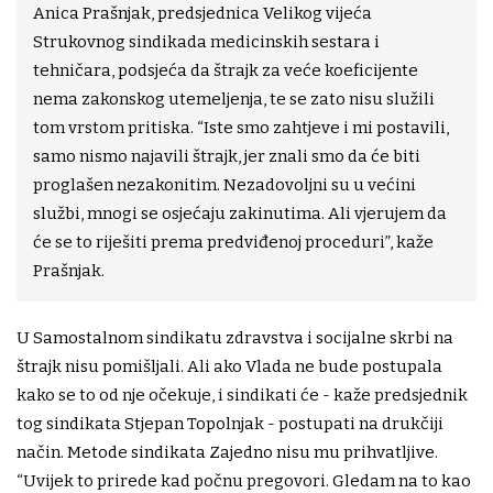
Anica Prašnjak, predsjednica Velikog vijeća
Strukovnog sindikada medicinskih sestara i
tehničara, podsjeća da štrajk za veće koeficijente
nema zakonskog utemeljenja, te se zato nisu služili
tom vrstom pritiska. “Iste smo zahtjeve i mi postavili,
samo nismo najavili štrajk, jer znali smo da će biti
proglašen nezakonitim. Nezadovoljni su u većini
službi, mnogi se osjećaju zakinutima. Ali vjerujem da
će se to riješiti prema predviđenoj proceduri”, kaže
Prašnjak.
U Samostalnom sindikatu zdravstva i socijalne skrbi na
štrajk nisu pomišljali. Ali ako Vlada ne bude postupala
kako se to od nje očekuje, i sindikati će - kaže predsjednik
tog sindikata Stjepan Topolnjak - postupati na drukčiji
način. Metode sindikata Zajedno nisu mu prihvatljive.
“Uvijek to prirede kad počnu pregovori. Gledam na to kao