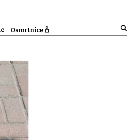
ne
Osmrtnice