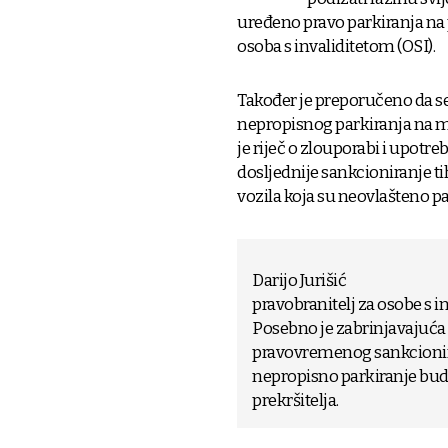
uređeno pravo parkiranja na 
osoba s invaliditetom (OSI).
Također je preporučeno da se 
nepropisnog parkiranja na m
je riječ o zlouporabi i upotre
dosljednije sankcioniranje t
vozila koja su neovlašteno pa
Darijo Jurišić
pravobranitelj za osobe s i
Posebno je zabrinjavajuća 
pravovremenog sankcionira
nepropisno parkiranje budu
prekršitelja.