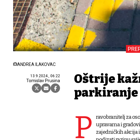
PRE
ANDREA ILAKOVAC
Oštrije ka
13.9.2024., 06:22
Tomislav Prusina
parkiranje
P
ravobranitelj za oso
upravama i gradovi
zajedničkih akcija
podizati razinu svi