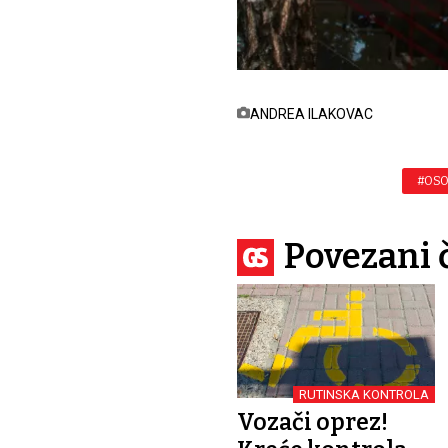
ANDREA ILAKOVAC
#OSO
Povezani 
RUTINSKA KONTROLA
Vozači oprez!