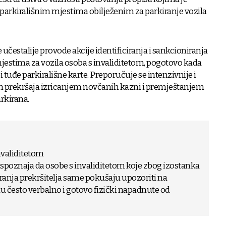
parkirališnim mjestima obilježenim za parkiranje vozila
učestalije provode akcije identificiranja i sankcioniranja
jestima za vozila osoba s invaliditetom, pogotovo kada
bi tuđe parkirališne karte. Preporučuje se intenzivnije i
ih prekršaja izricanjem novčanih kazni i premještanjem
rkirana.
nvaliditetom
spoznaja da osobe s invaliditetom koje zbog izostanka
nja prekršitelja same pokušaju upozoriti na
 često verbalno i gotovo fizički napadnute od