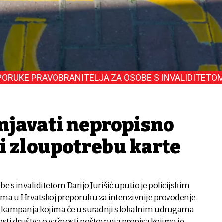
PORUKE PRAVOBRANITELJA ZA OSOBE S INVALIDITETO
žnjavati nepropisno
 i zloupotrebu karte
be s invaliditetom Darijo Jurišić uputio je policijskim
ma u Hrvatskoj preporuku za intenzivnije provođenje
 i kampanja kojima će u suradnji s lokalnim udrugama
jesti društva o važnosti poštovanja propisa kojima je