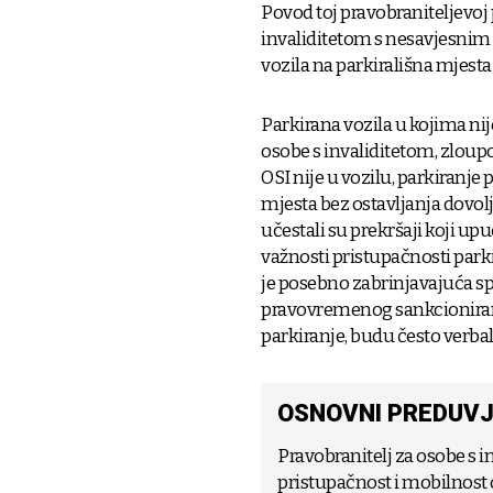
Povod toj pravobraniteljevo
invaliditetom s nesavjesnim
vozila na parkirališna mjesta
Parkirana vozila u kojima ni
osobe s invaliditetom, zloupo
OSI nije u vozilu, parkiranje 
mjesta bez ostavljanja dovol
učestali su prekršaji koji up
važnosti pristupačnosti parki
je posebno zabrinjavajuća sp
pravovremenog sankcioniranj
parkiranje, budu često verbal
OSNOVNI PREDUVJ
Pravobranitelj za osobe s i
pristupačnost i mobilnost 