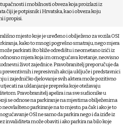
stupačnosti i mobilnosti obveza koja proizlazi iz
iji je potpisnik i Hrvatska, kao i obveza koju
 i propisi.
ališno mjesto koje je uređeno i obilježeno za vozila OSI
arkiranja, kako to mnogi pogrešno smatraju, nego mjera
že parkirati što bliže odredištu i neometano izići iz
pu, odnosno mjera koja im omogućava kretanje, neovisno
akodnevni život zajednice. Pravobranitelj preporučuje da
 preventivnih i represivnih akcija uključe i predstavnici
nju i zajedničko djelovanje svih aktera može pozitivno
te utjecati na uklanjanje prepreka koje otežavaju
tetom. Pravobranitelj apelira i na sve sudionike u
koji se odnose na parkiranje na mjestima obilježenima
 neovlašteno parkiranje na to mjesto, pa čak i ako je to
ogućavanje OSI ne samo da parkira nego i da iziđe iz
ez invaliditeta može obaviti i ako parkira na bilo koje