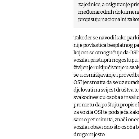
zajednice, a osiguranje pri
međunarodnih dokumenata č
propisuju nacionalni zakoni
Također se navodi kako parkir
nije povlastica besplatnog p
kojom se omogućuje da OSI mo
vozila i pristupiti nogostu
življenje i uključivanje u sv
se u osmišljavanje i provedbu
OSI jer smatra da se uz surad
djelovati na svijest društva 
svakodnevicu osoba s invalidi
prometu da poštuju propise 
za vozila OSI te podsjeća kako
samo pet minuta, znači onem
vozila i obavi ono što osoba b
drugo mjesto.