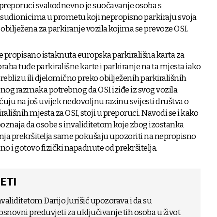
j preporuci svakodnevno je suočavanje osoba s
 sudionicima u prometu koji nepropisno parkiraju svoja
 obilježena za parkiranje vozila kojima se prevoze OSI.
je propisano istaknuta europska parkirališna karta za
raba tuđe parkirališne karte i parkiranje na ta mjesta iako
preblizu ili djelomično preko obilježenih parkirališnih
jnog razmaka potrebnog da OSI iziđe iz svog vozila
ućuju na još uvijek nedovoljnu razinu svijesti društva o
rališnih mjesta za OSI, stoji u preporuci. Navodi se i kako
oznaja da osobe s invaliditetom koje zbog izostanka
a prekršitelja same pokušaju upozoriti na nepropisno
no i gotovo fizički napadnute od prekršitelja.
ETI
nvaliditetom Darijo Jurišić upozorava i da su
osnovni preduvjeti za uključivanje tih osoba u život