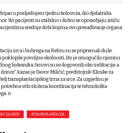
dvijao u posljednjem tjednu kolovoza, dio djelatnika
r. Svi pacijenti su stabilno i dobro se oporavljaju, ističu
 pacijentima srednje dobi kojima ovo presađivanje organa
aciju srca i bubrega na Rebru su se pripremali duže
n poklopile povoljne okolnosti, što je omogućilo njezinu
adnog bolesnika, timovi su se dogovorili oko indikacije, a
 donor”, kazao je Davor Miličić, predstojnik Klinike za
ditelj transplantacijskog tima za srce. Za uspješnu je
la potrebna vrlo složena koordinacija te tehnološka
ga. n
BC ZAGREB
#TRANSPLANTACIJA