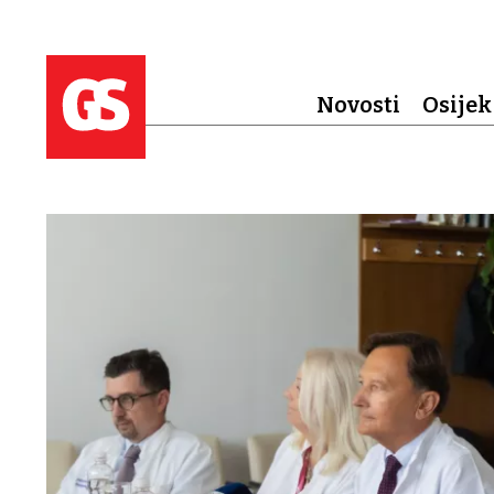
Novosti
Osijek