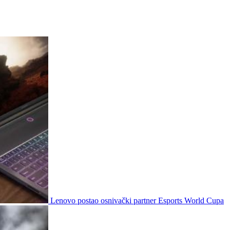
Lenovo postao osnivački partner Esports World Cupa