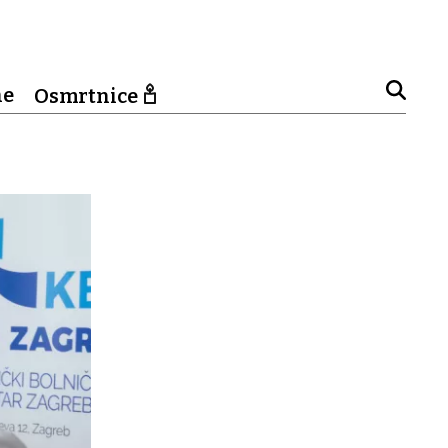
ne
Osmrtnice