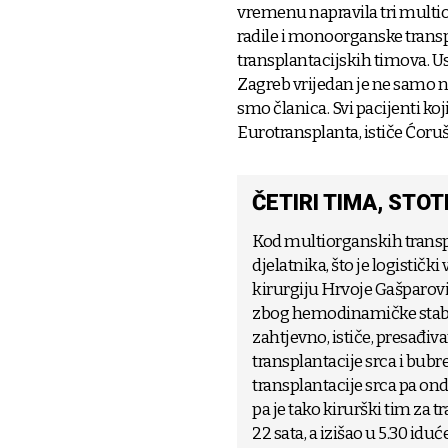
vremenu napravila tri multior
radile i monoorganske transp
transplantacijskih timova. Us
Zagreb vrijedan je ne samo na
smo članica. Svi pacijenti koji
Eurotransplanta, ističe Ćoruš
ČETIRI TIMA, STO
Kod multiorganskih transpla
djelatnika, što je logistički
kirurgiju Hrvoje Gašparović
zbog hemodinamičke stabil
zahtjevno, ističe, presađivan
transplantacije srca i bubr
transplantacije srca pa onda
pa je tako kirurški tim za 
22 sata, a izišao u 5.30 iduće