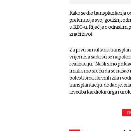
Kako se dio transplantacija o
prekinuo je svoj godišnji odmo
u KBC-u. Riječ je o odraslim
znači život.
Za prvu simultanu transplant
vrijeme, a sada su se napoko
realizaciju. “Našli smo prikl
imali smo sreću da se našao i
bolesti srca i krvnih žila i vo
transplantaciju, dodao je, bi
izvedba kardiokirurga i urolo
#K