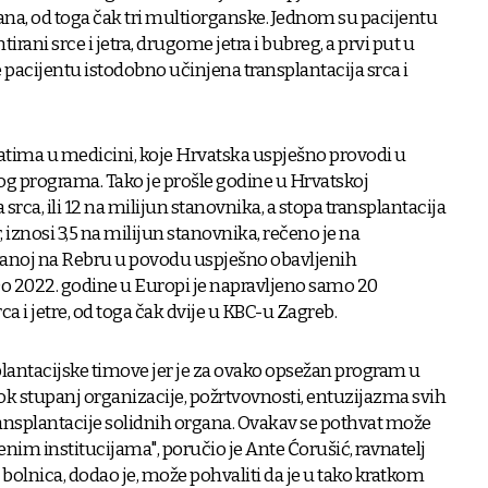
ana, od toga čak tri multiorganske. Jednom su pacijentu
irani srce i jetra, drugome jetra i bubreg, a prvi put u
 pacijentu istodobno učinjena transplantacija srca i
vatima u medicini, koje Hrvatska uspješno provodi u
og programa. Tako je prošle godine u Hrvatskoj
srca, ili 12 na milijun stanovnika, a stopa transplantacija
 iznosi 3,5 na milijun stanovnika, rečeno je na
žanoj na Rebru u povodu uspješno obavljenih
Do 2022. godine u Europi je napravljeno samo 20
a i jetre, od toga čak dvije u KBC-u Zagreb.
lantacijske timove jer je za ovako opsežan program u
sok stupanj organizacije, požrtvovnosti, entuzijazma svih
ansplantacije solidnih organa. Ovakav se pothvat može
nim institucijama", poručio je Ante Ćorušić, ravnatelj
 bolnica, dodao je, može pohvaliti da je u tako kratkom