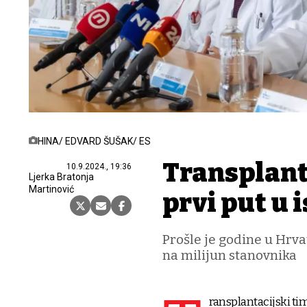
HINA/ EDVARD ŠUŠAK/ ES
Transplant
10.9.2024., 19:36
Ljerka Bratonja
Martinović
prvi put u 
Prošle je godine u Hrva
na milijun stanovnika
ransplantacijski ti