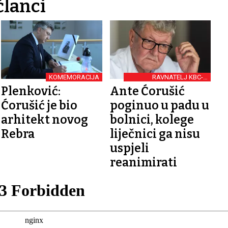
članci
KOMEMORACIJA
RAVNATELJ KBC-A
ZAGREB
Plenković:
Ante Ćorušić
Ćorušić je bio
poginuo u padu u
arhitekt novog
bolnici, kolege
Rebra
liječnici ga nisu
uspjeli
reanimirati