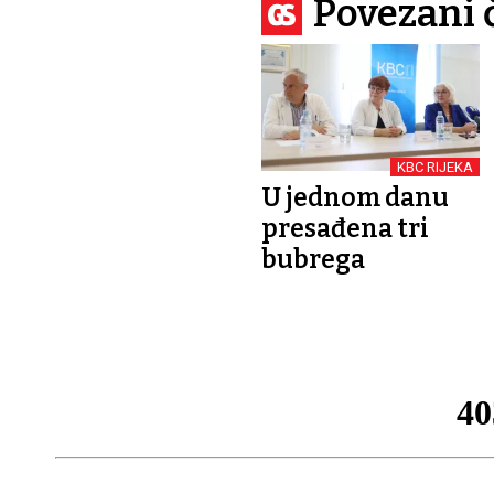
Povezani 
KBC RIJEKA
U jednom danu
presađena tri
bubrega