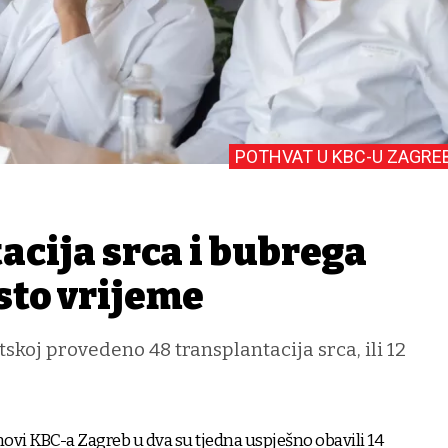
POTHVAT U KBC-U ZAGRE
acija srca i bubrega
isto vrijeme
tskoj provedeno 48 transplantacija srca, ili 12
movi KBC-a Zagreb u dva su tjedna uspješno obavili 14