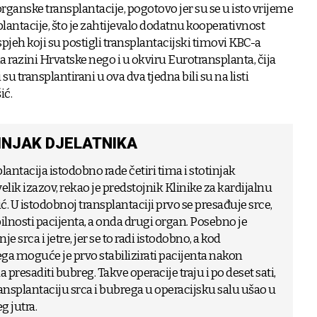
ganske transplantacije, pogotovo jer su se u isto vrijeme
lantacije, što je zahtijevalo dodatnu kooperativnost
pjeh koji su postigli transplantacijski timovi KBC-a
 razini Hrvatske nego i u okviru Eurotransplanta, čija
 su transplantirani u ova dva tjedna bili su na listi
ić.
TINJAK DJELATNIKA
ntacija istodobno rade četiri tima i stotinjak
 velik izazov, rekao je predstojnik Klinike za kardijalnu
. U istodobnoj transplantaciji prvo se presađuje srce,
nosti pacijenta, a onda drugi organ. Posebno je
je srca i jetre, jer se to radi istodobno, a kod
ega moguće je prvo stabilizirati pacijenta nakon
 presaditi bubreg. Takve operacije traju i po deset sati,
transplantaciju srca i bubrega u operacijsku salu ušao u
g jutra.