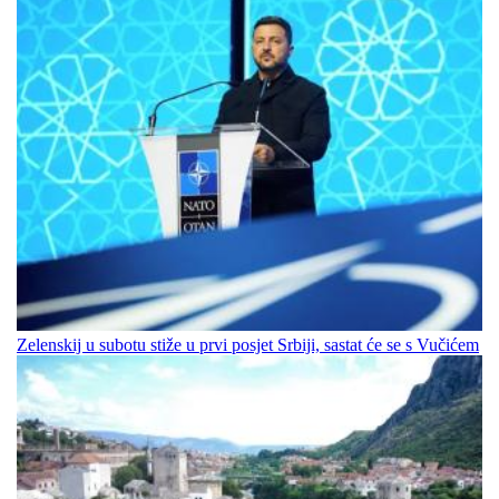
Zelenskij u subotu stiže u prvi posjet Srbiji, sastat će se s Vučićem