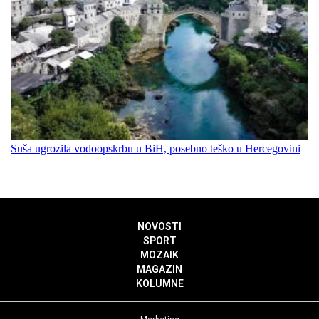
Suša ugrozila vodoopskrbu u BiH, posebno teško u Hercegovini
NOVOSTI
SPORT
MOZAIK
MAGAZIN
KOLUMNE