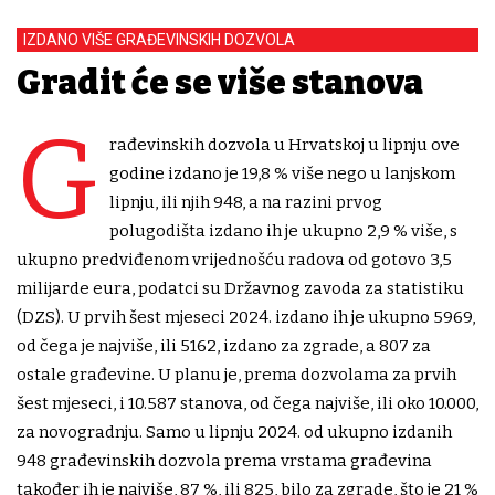
IZDANO VIŠE GRAĐEVINSKIH DOZVOLA
Gradit će se više stanova
G
rađevinskih dozvola u Hrvatskoj u lipnju ove
godine izdano je 19,8 % više nego u lanjskom
lipnju, ili njih 948, a na razini prvog
polugodišta izdano ih je ukupno 2,9 % više, s
ukupno predviđenom vrijednošću radova od gotovo 3,5
milijarde eura, podatci su Državnog zavoda za statistiku
(DZS). U prvih šest mjeseci 2024. izdano ih je ukupno 5969,
od čega je najviše, ili 5162, izdano za zgrade, a 807 za
ostale građevine. U planu je, prema dozvolama za prvih
šest mjeseci, i 10.587 stanova, od čega najviše, ili oko 10.000,
za novogradnju. Samo u lipnju 2024. od ukupno izdanih
948 građevinskih dozvola prema vrstama građevina
također ih je najviše, 87 %, ili 825, bilo za zgrade, što je 21 %