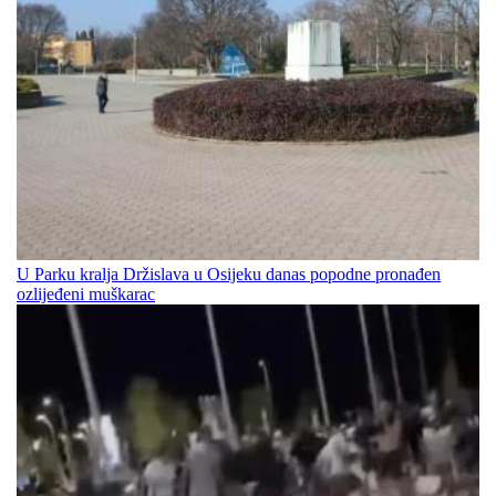
U Parku kralja Držislava u Osijeku danas popodne pronađen
ozlijeđeni muškarac