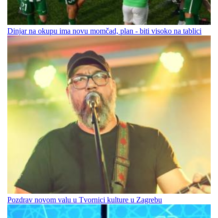
Dinjar na okupu ima novu momčad, plan - biti visoko na tablici
Pozdrav novom valu u Tvornici kulture u Zagrebu