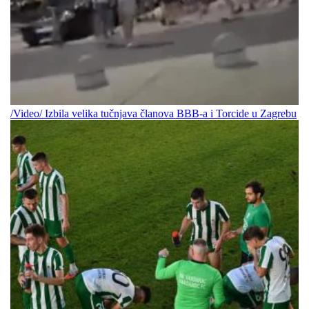
/Video/ Izbila velika tučnjava članova BBB-a i Torcide u Zagrebu