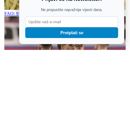
Ne propustite najvažnije vijesti dana.
FAO: Svijet se nalazi na pragu novog udara na cijene hrane
Pretplati se
Hajduk prekinuo šest godina čekanja: Petarda u Vilniusu za miran
uzvrat