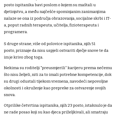
posto ispitanika bavi poslom o kojem su maštali u
djetinjstvu, a među najčešće spominjanim zanimanjima
nalaze se ona iz područja obrazovanja, socijalne skrbi i IT-
a, poput radnih terapeuta, učitelja, fizioterapeuta i
programera.
S druge strane, više od polovice ispitanika, njih 51
posto, priznaje da nisu uspjeli ostvariti dječje snove te da
im je krivo zbog toga.
Nekima su roditelji "preusmjerili“ karijeru prema nečemu
što nisu željeli, niti za to imali potrebne kompetencije, dok
su drugi odustali tijekom vremena, navodeći nepovoljne
okolnosti i okruženje kao prepreke za ostvarenje svojih
snova.
Otprilike četvrtina ispitanika, njih 23 posto, istaknulo je da
ne rade posao koji su kao djeca priželjkivali, ali smatraju