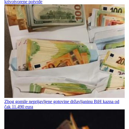
krivotvorene potvrde
Zbog gomile neprijavljene gotovine državljaninu BiH kazna od
čak 11.490 eura