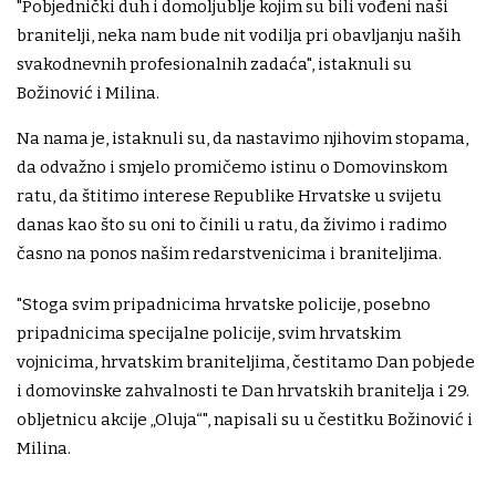
"Pobjednički duh i domoljublje kojim su bili vođeni naši
branitelji, neka nam bude nit vodilja pri obavljanju naših
svakodnevnih profesionalnih zadaća", istaknuli su
Božinović i Milina.
Na nama je, istaknuli su, da nastavimo njihovim stopama,
da odvažno i smjelo promičemo istinu o Domovinskom
ratu, da štitimo interese Republike Hrvatske u svijetu
danas kao što su oni to činili u ratu, da živimo i radimo
časno na ponos našim redarstvenicima i braniteljima.
"Stoga svim pripadnicima hrvatske policije, posebno
pripadnicima specijalne policije, svim hrvatskim
vojnicima, hrvatskim braniteljima, čestitamo Dan pobjede
i domovinske zahvalnosti te Dan hrvatskih branitelja i 29.
obljetnicu akcije „Oluja“", napisali su u čestitku Božinović i
Milina.