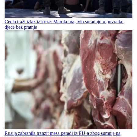
Ceuta traži izlaz iz krize: Maroko najavio suradnju u povratku
djece bez pratnje
Rusija zabranila tranzit mesa peradi iz EU-a zbog sumnje na