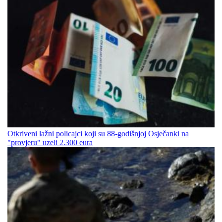
Otkriveni lažni policajci koji su 88-godišnjoj Osječanki na
"provjeru" uzeli 2.300 eura