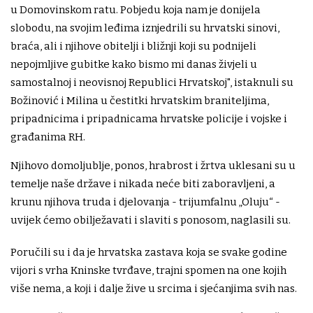
u Domovinskom ratu. Pobjedu koja nam je donijela
slobodu, na svojim leđima iznjedrili su hrvatski sinovi,
braća, ali i njihove obitelji i bližnji koji su podnijeli
nepojmljive gubitke kako bismo mi danas živjeli u
samostalnoj i neovisnoj Republici Hrvatskoj", istaknuli su
Božinović i Milina u čestitki hrvatskim braniteljima,
pripadnicima i pripadnicama hrvatske policije i vojske i
građanima RH.
Njihovo domoljublje, ponos, hrabrost i žrtva uklesani su u
temelje naše države i nikada neće biti zaboravljeni, a
krunu njihova truda i djelovanja - trijumfalnu „Oluju“ -
uvijek ćemo obilježavati i slaviti s ponosom, naglasili su.
Poručili su i da je hrvatska zastava koja se svake godine
vijori s vrha Kninske tvrđave, trajni spomen na one kojih
više nema, a koji i dalje žive u srcima i sjećanjima svih nas.