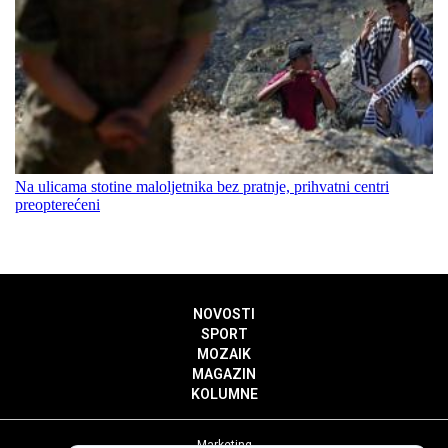
Na ulicama stotine maloljetnika bez pratnje, prihvatni centri
preopterećeni
NOVOSTI
SPORT
MOZAIK
MAGAZIN
KOLUMNE
Marketing