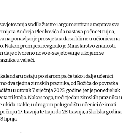
savjetovanja vodile žustre i argumentirane rasprave sve
remijera Andreja Plenkovića da nastava počne 9. rujna,
va na ponavljanje prosvjetara da su klime u učionicama
ilo. Nakon premijera reagiralo je Ministarstvo znanosti,
n da je otvoreno novo e-savjetovanje u kojem se
aznika u veljači.
kalendaru ostaju po starom pa će tako i dalje učenici
amo dva tjedna zimskih praznika, od Božića do povratka
tu u utorak 7. siječnja 2025. godine, jer je ponedjeljak
eta tri kralja. Nakon toga, treći tjedan zimskih praznika u
e ukida. Dakle, u drugom polugodištu učenici će imati
očinju 17. travnja te traju do 28. travnja, a školska godina,
. lipnja.