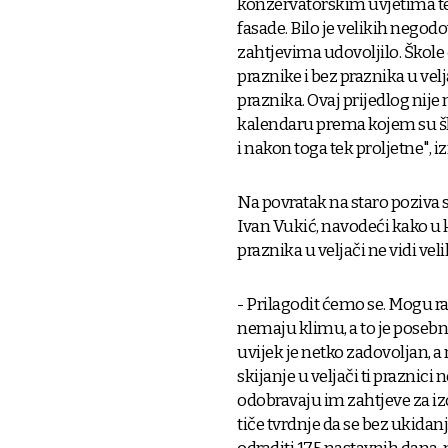
konzervatorskim uvjetima te s
fasade. Bilo je velikih negodo
zahtjevima udovoljilo. Škole ć
praznike i bez praznika u ve
praznika. Ovaj prijedlog nije 
kalendaru prema kojem su šk
i nakon toga tek proljetne", i
Na povratak na staro poziva s
Ivan Vukić, navodeći kako u
praznika u veljači ne vidi vel
- Prilagodit ćemo se. Mogu r
nemaju klimu, a to je posebn
uvijek je netko zadovoljan, 
skijanje u veljači ti praznici 
odobravaju im zahtjeve za iz
tiče tvrdnje da se bez ukida