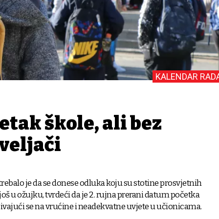
KALENDAR RAD
etak škole, ali bez
veljači
trebalo je da se donese odluka koju su stotine prosvjetnih
još u ožujku, tvrdeći da je 2. rujna prerani datum početka
ivajući se na vrućine i neadekvatne uvjete u učionicama.