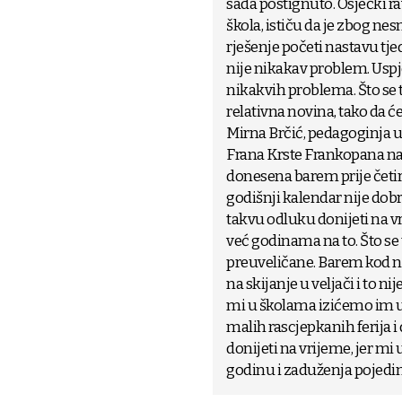
sada postignuto. Osječki ra
škola, ističu da je zbog nes
rješenje početi nastavu tj
nije nikakav problem. Uspje
nikakvih problema. Što se t
relativna novina, tako da ć
Mirna Brčić, pedagoginja u 
Frana Krste Frankopana nagl
donesena barem prije četiri
godišnji kalendar nije dob
takvu odluku donijeti na v
već godinama na to. Što se
preuveličane. Barem kod nas
na skijanje u veljači i to n
mi u školama izićemo im u
malih rascjepkanih ferija i
donijeti na vrijeme, jer m
godinu i zaduženja pojedini