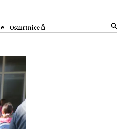
ne
Osmrtnice