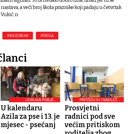
isam siguran. To bi trebalo dobro izračunati, jer tu se
nastava, a veći broj škola praznike koji padaju u četvrtak
 Vukić. n
#KALENDAR
#ŠKOLA
članci
UDRUGA POBJEDE
PRITIŠĆU IH I NADLEŽNE
PREDSTAVILA KALENDAR
INSTITUCIJE
U kalendaru
Prosvjetni
ZA 2025.
Azila za pse i 13. je
radnici pod sve
mjesec - psećanj
većim pritiskom
roditelja zbog