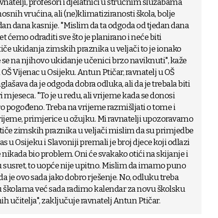
vnatelji, profesori i djelatnici u stručnim služabama
nosnih vrućina, ali (ne)klimatiziranosti škola, bolje
edan dana kasnije. "Mislim da ta odgoda od tjedan dana
t ćemo odraditi sve što je planirano i neće biti
iče ukidanja zimskih praznika u veljači to je ionako
e se na njihovo ukidanje učenici brzo naviknuti", kaže
OŠ Vijenac u Osijeku. Antun Ptičar, ravnatelj u OŠ
ašava da je odgoda dobra odluka, ali da je trebala biti
 mjeseca. "To je u redu, ali vrijeme kada se donosi
ro pogođeno. Treba na vrijeme razmišljati o tome i
rijeme, primjerice u ožujku. Mi ravnatelji upozoravamo
 tiče zimskih praznika u veljači mislim da su primjedbe
 u Osijeku i Slavoniji premali je broj djece koji odlazi
ije nikada bio problem. Oni će svakako otići na skijanje i
 susret, to uopće nije upitno. Mislim da imamo puno
 da je ovo sada jako dobro rješenje. No, odluku treba
i u školama već sada radimo kalendar za novu školsku
h učitelja", zaključuje ravnatelj Antun Ptičar.