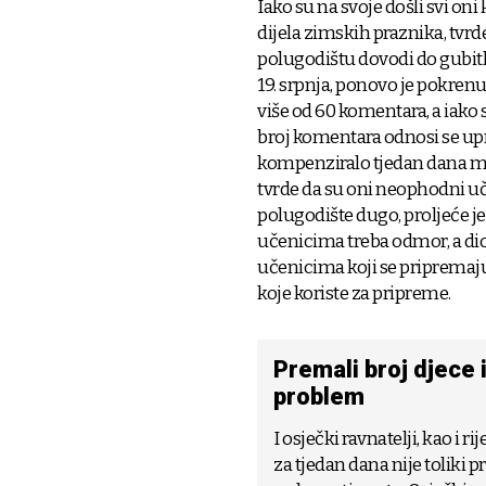
Iako su na svoje došli svi on
dijela zimskih praznika, tvr
polugodištu dovodi do gubitk
19. srpnja, ponovo je pokrenu
više od 60 komentara, a iako 
broj komentara odnosi se upr
kompenziralo tjedan dana ma
tvrde da su oni neophodni u
polugodište dugo, proljeće je
učenicima treba odmor, a dio
učenicima koji se pripremaj
koje koriste za pripreme.
Premali broj djece i
problem
I osječki ravnatelji, kao i
za tjedan dana nije toliki p