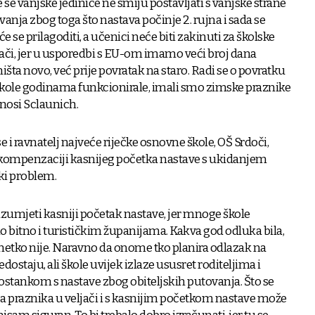
e vanjske jedinice ne smiju postavljati s vanjske strane
vanja zbog toga što nastava počinje 2. rujna i sada se
e se prilagoditi, a učenici neće biti zakinuti za školske
ljači, jer u usporedbi s EU-om imamo veći broj dana
ništa novo, već prije povratak na staro. Radi se o povratku
ole godinama funkcionirale, imali smo zimske praznike
znosi Sclaunich.
e i ravnatelj najveće riječke osnovne škole, OŠ Srdoči,
 kompenzaciji kasnijeg početka nastave s ukidanjem
iki problem.
azumjeti kasniji početak nastave, jer mnoge škole
o bitno i turističkim županijama. Kakva god odluka bila,
a netko nije. Naravno da onome tko planira odlazak na
nedostaju, ali škole uvijek izlaze ususret roditeljima i
ostankom s nastave zbog obiteljskih putovanja. Što se
nja praznika u veljači i s kasnijim početkom nastave može