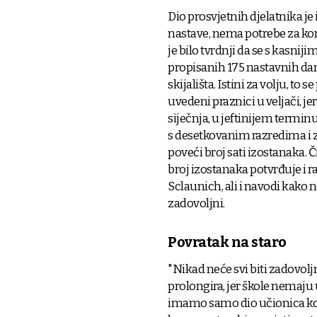
Dio prosvjetnih djelatnika je
nastave, nema potrebe za ko
je bilo tvrdnji da se s kasn
propisanih 175 nastavnih dana.
skijališta. Istini za volju, to
uvedeni praznici u veljači, je
siječnja, u jeftinijem termin
s desetkovanim razredima i 
poveći broj sati izostanaka. 
broj izostanaka potvrđuje i r
Sclaunich, ali i navodi kako 
zadovoljni.
Povratak na staro
"Nikad neće svi biti zadovoljn
prolongira, jer škole nemaju 
imamo samo dio učionica koje 