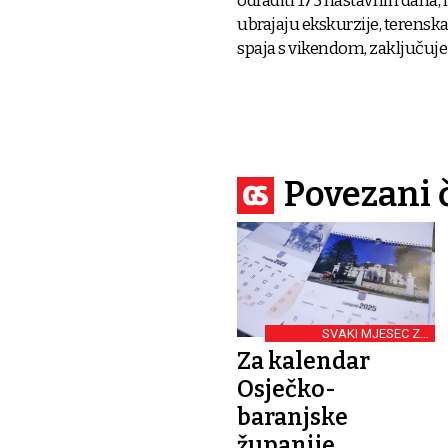
odraditi 175 nastavnih dana, n
ubrajaju ekskurzije, terenska 
spaja s vikendom, zaključuje
Povezani 
SVAKI MJESEC ZA
JEDNAKO LIJEP PRIZOR
Za kalendar
Osječko-
baranjske
županije