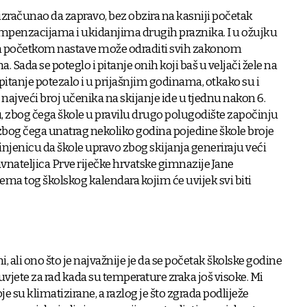
 izračunao da zapravo, bez obzira na kasniji početak
mpenzacijama i ukidanjima drugih praznika. I u ožujku
ijim početkom nastave može odraditi svih zakonom
 Sada se poteglo i pitanje onih koji baš u veljači žele na
 se pitanje potezalo i u prijašnjim godinama, otkako su i
r najveći broj učenika na skijanje ide u tjednu nakon 6.
u, zbog čega škole u pravilu drugo polugodište započinju
zbog čega unatrag nekoliko godina pojedine škole broje
Činjenicu da škole upravo zbog skijanja generiraju veći
avnateljica Prve riječke hrvatske gimnazije Jane
nema tog školskog kalendara kojim će uvijek svi biti
i, ali ono što je najvažnije je da se početak školske godine
uvjete za rad kada su temperature zraka još visoke. Mi
su klimatizirane, a razlog je što zgrada podliježe