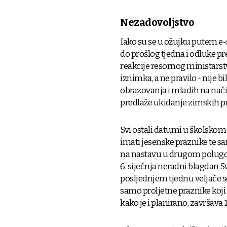
Nezadovoljstvo
Iako su se u ožujku putem e-
do prošlog tjedna i odluke p
reakcije resornog ministarst
iznimka, a ne pravilo - nije b
obrazovanja i mladih na nači
predlaže ukidanje zimskih pr
Svi ostali datumi u školskom 
imati jesenske praznike te s
na nastavu u drugom polugodiš
6. siječnja neradni blagdan Sv
posljednjem tjednu veljače s
samo proljetne praznike koji p
kako je i planirano, završava 18