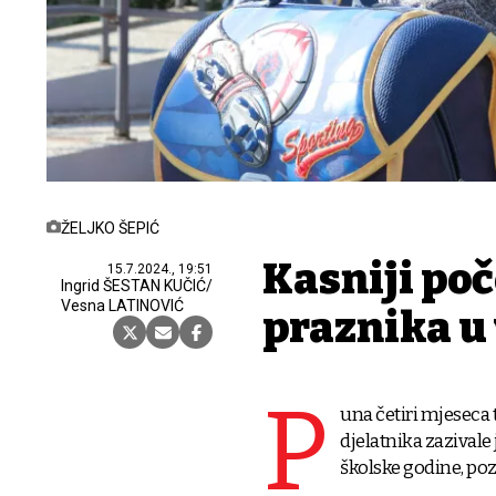
ŽELJKO ŠEPIĆ
Kasniji poč
15.7.2024., 19:51
Ingrid ŠESTAN KUČIĆ/
Vesna LATINOVIĆ
praznika u 
P
una četiri mjeseca 
djelatnika zazivale 
školske godine, poz