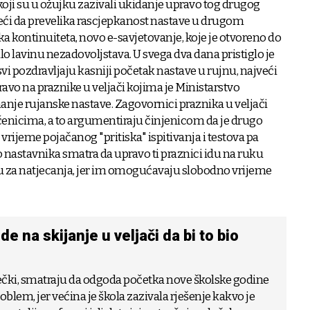
i koji su u ožujku zazivali ukidanje upravo tog drugog
deći da prevelika rascjepkanost nastave u drugom
a kontinuiteta, novo e-savjetovanje, koje je otvoreno do
lo lavinu nezadovoljstava. U svega dva dana pristiglo je
svi pozdravljaju kasniji početak nastave u rujnu, najveći
avo na praznike u veljači kojima je Ministarstvo
nje rujanske nastave. Zagovornici praznika u veljači
čenicima, a to argumentiraju činjenicom da je drugo
 vrijeme pojačanog "pritiska" ispitivanja i testova pa
 nastavnika smatra da upravo ti praznici idu na ruku
u za natjecanja, jer im omogućavaju slobodno vrijeme
de na skijanje u veljači da bi to bio
 riječki, smatraju da odgoda početka nove školske godine
roblem, jer većina je škola zazivala rješenje kakvo je