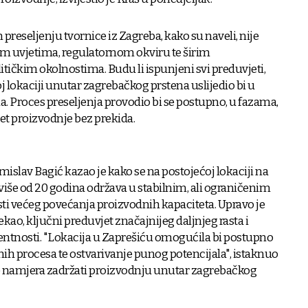
seljenju tvornice iz Zagreba, kako su naveli, nije
nim uvjetima, regulatornom okviru te širim
čkim okolnostima. Budu li ispunjeni svi preduvjeti,
 lokaciji unutar zagrebačkog prstena uslijedio bi u
ina. Proces preseljenja provodio bi se postupno, u fazama,
et proizvodnje bez prekida.
islav Bagić kazao je kako se na postojećoj lokaciji na
iše od 20 godina održava u stabilnim, ali ograničenim
 većeg povećanja proizvodnih kapaciteta. Upravo je
ekao, ključni preduvjet značajnijeg daljnjeg rasta i
tnosti. "Lokacija u Zaprešiću omogućila bi postupno
nih procesa te ostvarivanje punog potencijala", istaknuo
e namjera zadržati proizvodnju unutar zagrebačkog