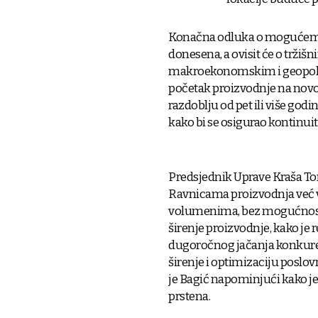
Konačna odluka o mogućem pre
donesena, a ovisit će o tržiš
makroekonomskim i geopoliti
početak proizvodnje na novoj
razdoblju od pet ili više god
kako bi se osigurao kontinuit
Predsjednik Uprave Kraša Tom
Ravnicama proizvodnja već v
volumenima, bez mogućnosti
širenje proizvodnje, kako je r
dugoročnog jačanja konkuren
širenje i optimizaciju poslov
je Bagić napominjući kako j
prstena.