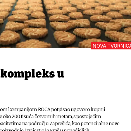
NOVA TVORNIC
 kompleks u
lskom kompanijom ROCA potpisao ugovor o kupnji
e oko 200 tisuća četvornih metara, s postojećim
acitetima na području Zaprešića, kao potencijalne nove
oizvodnje, izvijestio je Kraš u ponedjeljak.