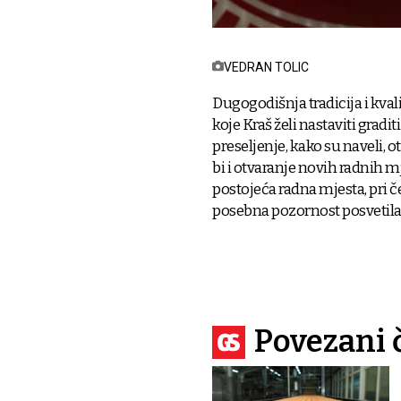
VEDRAN TOLIC
Dugogodišnja tradicija i kval
koje Kraš želi nastaviti gradi
preseljenje, kako su naveli, 
bi i otvaranje novih radnih mje
postojeća radna mjesta, pri 
posebna pozornost posvetila 
Povezani 