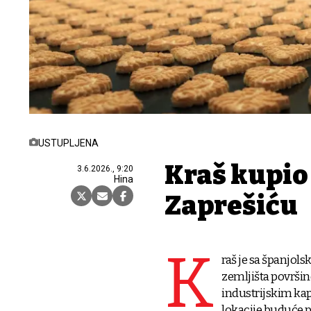
USTUPLJENA
Kraš kupio
3.6.2026., 9:20
Hina
Zaprešiću
K
raš je sa španjo
zemljišta površin
industrijskim kap
lokacije buduće pr