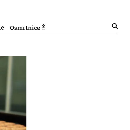
ne
Osmrtnice