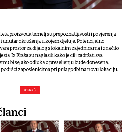
iteta proizvoda temelj su prepoznatljivosti i povjerenja
ti i unutar okruženja u kojem djeluje. Potencijalno
otvara prostor za dijalog s lokalnim zajednicama i značilo
sta. Iz Kraša su naglasili kako je cilj zadržati sva
čemu bi se, ako odluka o preseljenju bude donesena,
podršci zaposlenicima pri prilagodbi na novu lokaciju.
#KRAŠ
članci