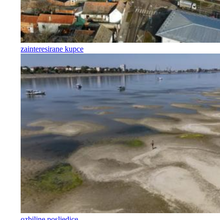
zainteresirane kupce
ozbiljne posljedice