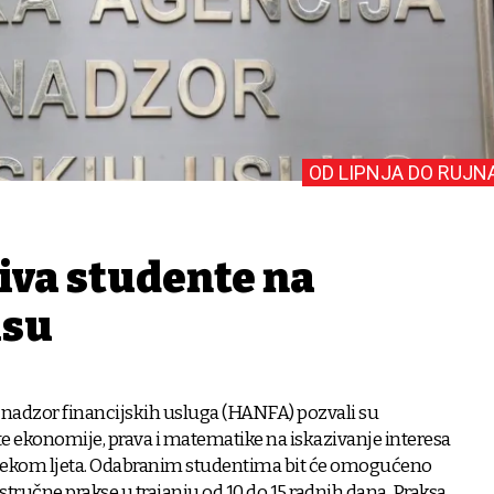
OD LIPNJA DO RUJN
va studente na
ksu
 nadzor financijskih usluga (HANFA) pozvali su
e ekonomije, prava i matematike na iskazivanje interesa
tijekom ljeta. Odabranim studentima bit će omogućeno
stručne prakse u trajanju od 10 do 15 radnih dana. Praksa