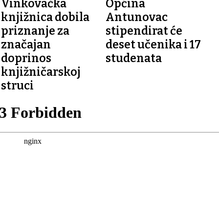
Vinkovačka
Općina
knjižnica dobila
Antunovac
priznanje za
stipendirat će
značajan
deset učenika i 17
doprinos
studenata
knjižničarskoj
struci