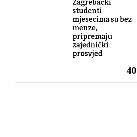
Zagrebački
studenti
mjesecima su bez
menze,
pripremaju
zajednički
prosvjed