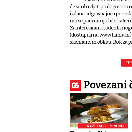
će se obavljati po dogovoru o
izdana odgovarajuća potvrda
niti se podmiruju bilo kakvi dr
Zainteresirani studenti mogu
(dostupna na www.hanfa.hr) 
skeniranom obliku. Rok za prij
#H
Povezani 
TRAŽE DA SE PONOVNO
OTVORI