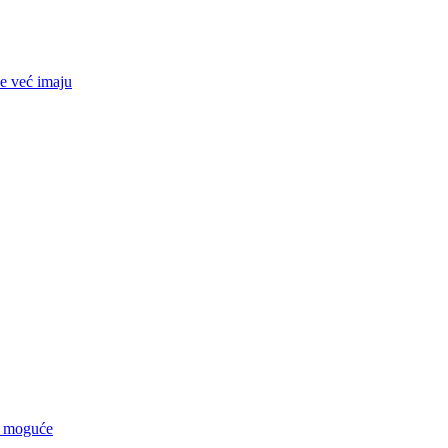
ne već imaju
e, moguće