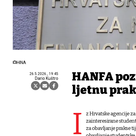
HINA
HANFA pozi
26.5.2026., 19:45
Dario Kuštro
ljetnu pra
I
z Hrvatske agencije za
zainteresirane student
za obavljanje prakse 
obavljanje studentske 