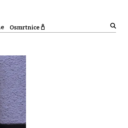
ne
Osmrtnice