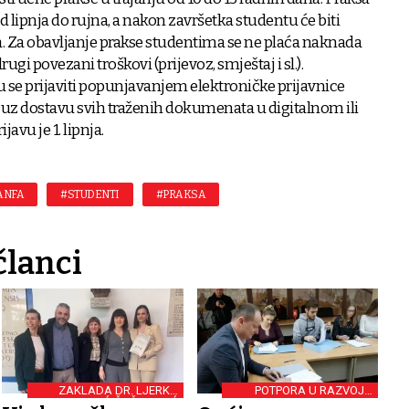
d lipnja do rujna, a nakon završetka studentu će biti
. Za obavljanje prakse studentima se ne plaća naknada
ugi povezani troškovi (prijevoz, smještaj i sl.).
 se prijaviti popunjavanjem elektroničke prijavnice
uz dostavu svih traženih dokumenata u digitalnom ili
avu je 1. lipnja.
ANFA
#STUDENTI
#PRAKSA
članci
ZAKLADA DR. LJERKA
POTPORA U RAZVOJU
MARKIĆ-ČUČUKOVIĆ
KARIJERE