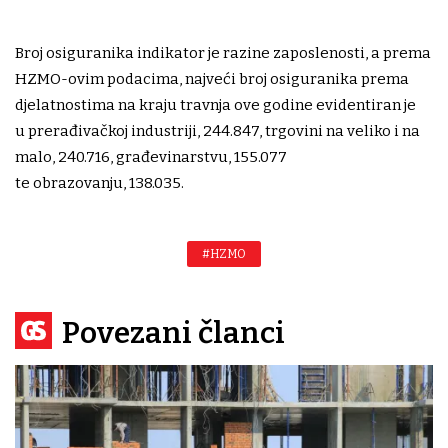
Broj osiguranika indikator je razine zaposlenosti, a prema
HZMO-ovim podacima, najveći broj osiguranika prema
djelatnostima na kraju travnja ove godine evidentiran je
u prerađivačkoj industriji, 244.847, trgovini na veliko i na
malo, 240.716, građevinarstvu, 155.077
te obrazovanju, 138.035.
#HZMO
Povezani članci