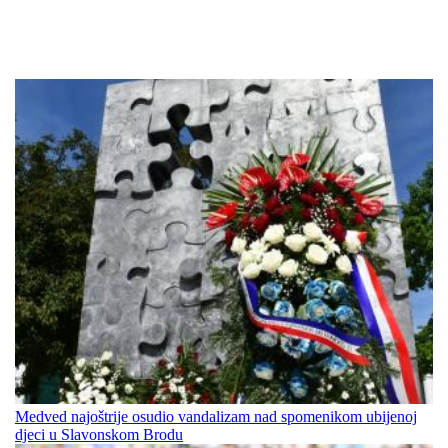
Medved najoštrije osudio vandalizam nad spomenikom ubijenoj
djeci u Slavonskom Brodu