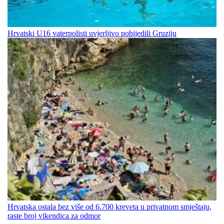
Hrvatski U16 vaterpolisti uvjerljivo pobijedili Gruziju
Hrvatska ostala bez više od 6.700 kreveta u privatnom smještaju,
raste broj vikendica za odmor