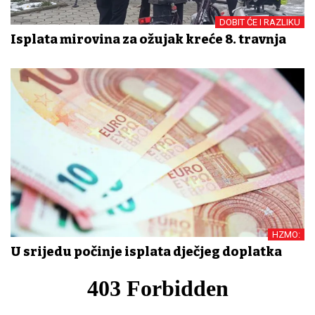
DOBIT ĆE I RAZLIKU
Isplata mirovina za ožujak kreće 8. travnja
HZMO:
U srijedu počinje isplata dječjeg doplatka