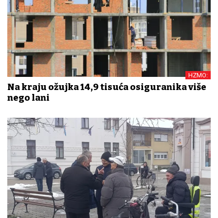
HZMO:
Na kraju ožujka 14,9 tisuća osiguranika više
nego lani