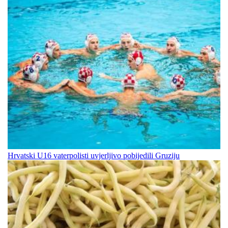
Hrvatski U16 vaterpolisti uvjerljivo pobijedili Gruziju