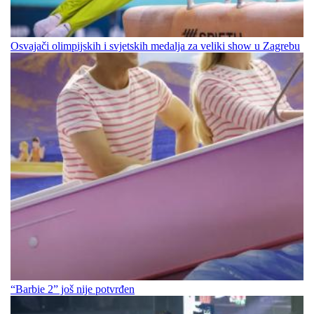
Osvajači olimpijskih i svjetskih medalja za veliki show u Zagrebu
“Barbie 2” još nije potvrđen