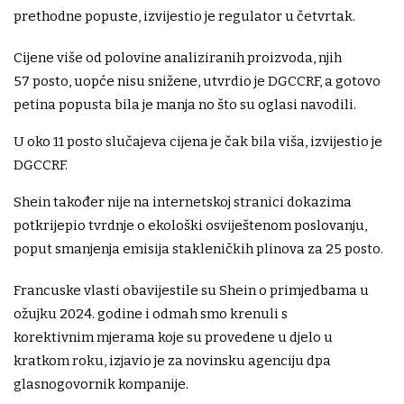
prethodne popuste, izvijestio je regulator u četvrtak.
Cijene više od polovine analiziranih proizvoda, njih
57 posto, uopće nisu snižene, utvrdio je DGCCRF, a gotovo
petina popusta bila je manja no što su oglasi navodili.
U oko 11 posto slučajeva cijena je čak bila viša, izvijestio je
DGCCRF.
Shein također nije na internetskoj stranici dokazima
potkrijepio tvrdnje o ekološki osviještenom poslovanju,
poput smanjenja emisija stakleničkih plinova za 25 posto.
Francuske vlasti obavijestile su Shein o primjedbama u
ožujku 2024. godine i odmah smo krenuli s
korektivnim mjerama koje su provedene u djelo u
kratkom roku, izjavio je za novinsku agenciju dpa
glasnogovornik kompanije.