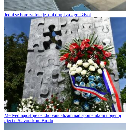
Jedni se bore za fotelje, oni drugi za - goli život
Medved najoštrije osudio vandalizam nad spomenikom ubijenoj
djeci u Slavonskom Brodu