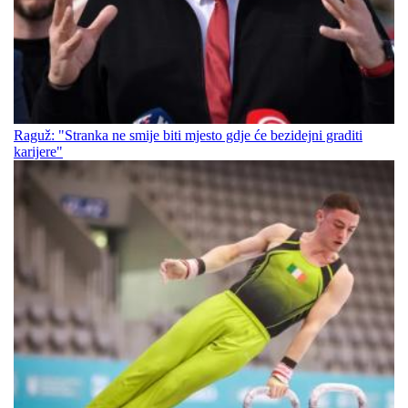
Raguž: "Stranka ne smije biti mjesto gdje će bezidejni graditi
karijere"