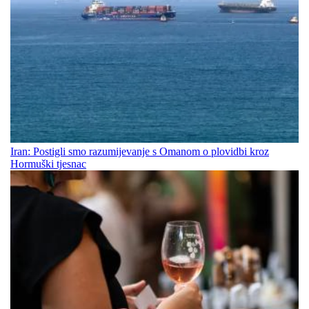
Iran: Postigli smo razumijevanje s Omanom o plovidbi kroz
Hormuški tjesnac