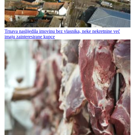
Trnava naslijedila imovinu bez vlasnika, neke nekretnine već
imaju zainteresirane kupce