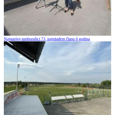
Najstarijoj tamburašici 73, najmlađem članu 6 godina