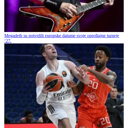
Megadeth su potvrdili europske datume svoje oproštajne turneje
‘27.