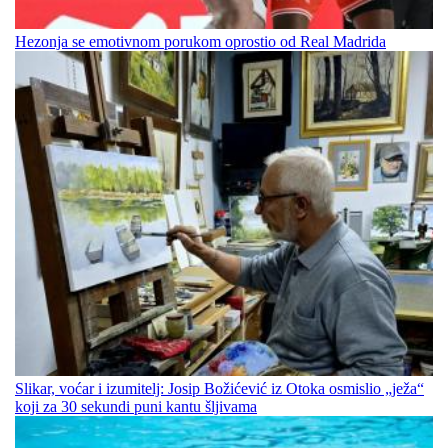
Hezonja se emotivnom porukom oprostio od Real Madrida
Slikar, voćar i izumitelj: Josip Božićević iz Otoka osmislio „ježa“
koji za 30 sekundi puni kantu šljivama