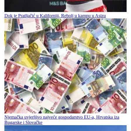
Dok je Pratljačić u Kaliforniji, Rebolj u kampu u Asizu
Njemačka uvjerljivo najveće gospodarstvo EU-a, Hrvatska iza
Bugarske i Slovačke