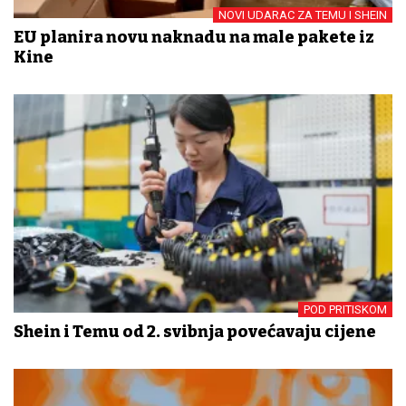
NOVI UDARAC ZA TEMU I SHEIN
EU planira novu naknadu na male pakete iz
Kine
POD PRITISKOM
Shein i Temu od 2. svibnja povećavaju cijene