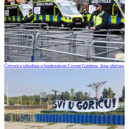
Četvorica izbodena u londonskom Covent Gardenu, žena uhićena