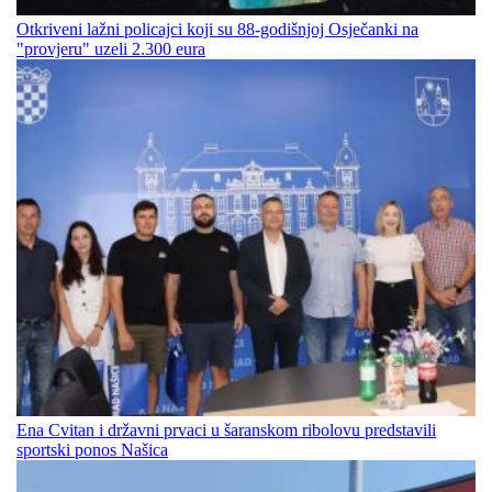
Otkriveni lažni policajci koji su 88-godišnjoj Osječanki na
"provjeru" uzeli 2.300 eura
Ena Cvitan i državni prvaci u šaranskom ribolovu predstavili
sportski ponos Našica