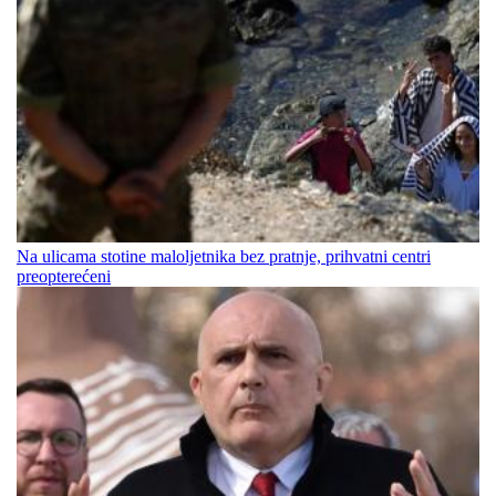
Na ulicama stotine maloljetnika bez pratnje, prihvatni centri
preopterećeni