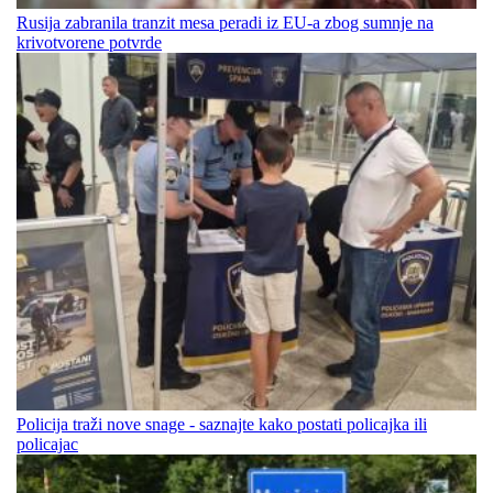
Rusija zabranila tranzit mesa peradi iz EU-a zbog sumnje na
krivotvorene potvrde
Policija traži nove snage - saznajte kako postati policajka ili
policajac