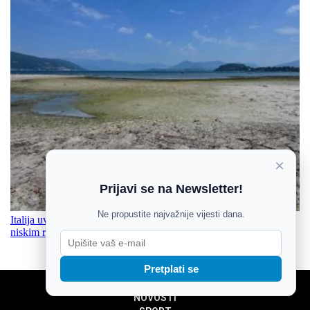
×
Prijavi se na Newsletter!
Ne propustite najvažnije vijesti dana.
Italija uvela najviše zdravstveno upozorenje, Dunav na rekordno
niskim razinama
Pretplati se
NOVOSTI