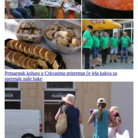
Petnaestak kuhara u Crkvarima pripremat će jela kakva su
spremale naše bake