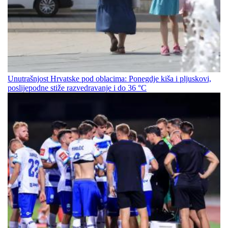
Unutrašnjost Hrvatske pod oblacima: Ponegdje kiša i pljuskovi,
poslijepodne stiže razvedravanje i do 36 °C