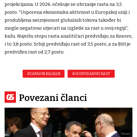
projekcijama. U 2026. očekuje se ubrzanje rasta na 3,5
posto. “Usporena ekonomska aktivnost u Europskoj uniji i
produbljena neizvjesnost globalnih tokova također bi
mogle negativno utjecati na izglede za rast u ovoj regiji”,
kažu. Najvišu stopu rasta analitičari predviđaju za Kosovo,
i to 3,8 posto. Srbiji predviđaju rast od 3,5 posto, a za BiH je
predviđen rast od 2,7 posto.
#ZAPADNI BALKAN
#GOSPODARSKI RAST
Povezani članci