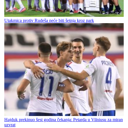
Utakmica protiv Rudeša neće biti šetnja kroz park
Hajduk prekinuo šest godina čekanja: Petarda u Vilniusu za miran
uzvrat