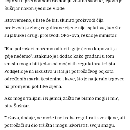
kojih su u prethodnom razdoblju znatno skočile, izjavio je
Šušnjar nakon sjednice Vlade.
Istovremeno, s liste će biti skinuti proizvodi čija
proizvodnja zbog regulirane cijene nije isplativa, kao što
su jabuke i drugi proizvodi OPG-ova, rekao je ministar.
"Kao potrošači možemo odlučiti gdje ćemo kupovati, a
gdje nećemo", istaknuo je i dodao kako građani u tom
smislu mogu biti jedan od moćnijih regulatora tržišta.
Podsjetio je na iskustva u Italiji i potrošačkog bojkota
određenih marki tjestenine i kave, što je natjeralo trgovce
na promjenu politike cijena.
Ako mogu Talijani i Nijemci, zašto ne bismo mogli i mi?,
pita Šušnjar.
Država, dodaje, ne može i ne treba regulirati sve cijene, ali
potrošači su dio tržišta i mogu iskoristiti svoju snagu.