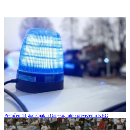
Pretučen 43-godišnjak u Osijeku, hitno prevezen u KBC