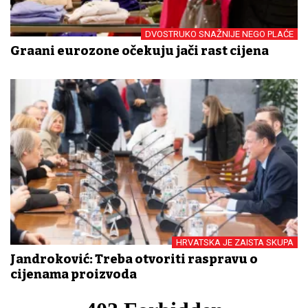
DVOSTRUKO SNAŽNIJE NEGO PLAĆE
Građani eurozone očekuju jači rast cijena
HRVATSKA JE ZAISTA SKUPA
Jandroković: Treba otvoriti raspravu o
cijenama proizvoda