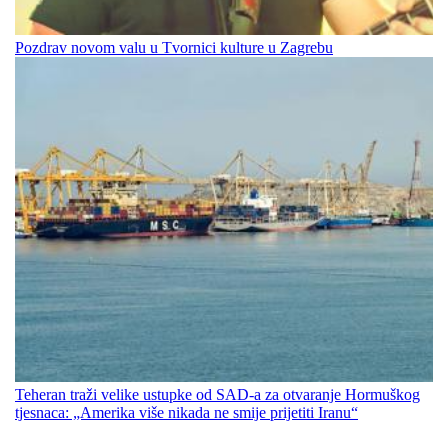
Pozdrav novom valu u Tvornici kulture u Zagrebu
Teheran traži velike ustupke od SAD-a za otvaranje Hormuškog
tjesnaca: „Amerika više nikada ne smije prijetiti Iranu“