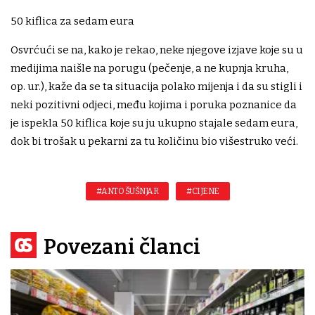
50 kiflica za sedam eura
Osvrćući se na, kako je rekao, neke njegove izjave koje su u
medijima naišle na porugu (pečenje, a ne kupnja kruha,
op. ur.), kaže da se ta situacija polako mijenja i da su stigli i
neki pozitivni odjeci, među kojima i poruka poznanice da
je ispekla 50 kiflica koje su ju ukupno stajale sedam eura,
dok bi trošak u pekarni za tu količinu bio višestruko veći.
#ANTO ŠUŠNJAR
#CIJENE
Povezani članci