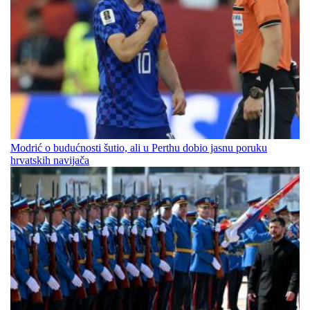
Modrić o budućnosti šutio, ali u Perthu dobio jasnu poruku
hrvatskih navijača