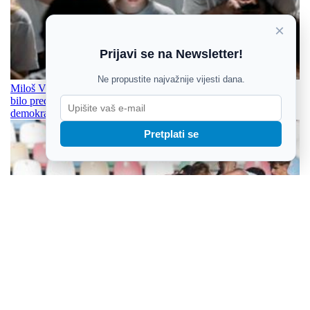
×
Prijavi se na Newsletter!
Ne propustite najvažnije vijesti dana.
Miloš Vukelić o ključnim aspektima kulturnih ratova: Teško je
bilo predvidjeti ovoliki stupanj negativnih društvenih efekata
demokratizacije komunikacija
Pretplati se