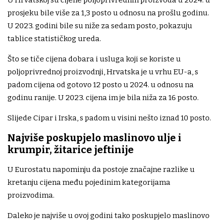
U Hrvatskoj su cijene poljoprivrednih proizvoda u 2024. u
prosjeku bile više za 1,3 posto u odnosu na prošlu godinu.
U 2023. godini bile su niže za sedam posto, pokazuju
tablice statističkog ureda.
Što se tiče cijena dobara i usluga koji se koriste u
poljoprivrednoj proizvodnji, Hrvatska je u vrhu EU-a, s
padom cijena od gotovo 12 posto u 2024. u odnosu na
godinu ranije. U 2023. cijena im je bila niža za 16 posto.
Slijede Cipar i Irska, s padom u visini nešto iznad 10 posto.
Najviše poskupjelo maslinovo ulje i
krumpir, žitarice jeftinije
U Eurostatu napominju da postoje značajne razlike u
kretanju cijena među pojedinim kategorijama
proizvodima.
Daleko je najviše u ovoj godini tako poskupjelo maslinovo