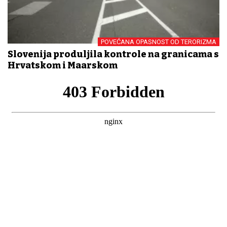
POVEĆANA OPASNOST OD TERORIZMA
Slovenija produljila kontrole na granicama s
Hrvatskom i Mađarskom