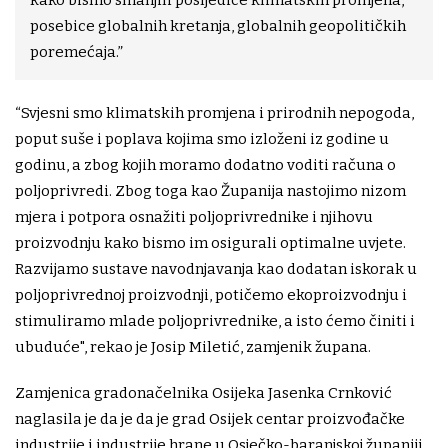
posebice globalnih kretanja, globalnih geopolitičkih
poremećaja.”
“Svjesni smo klimatskih promjena i prirodnih nepogoda,
poput suše i poplava kojima smo izloženi iz godine u
godinu, a zbog kojih moramo dodatno voditi računa o
poljoprivredi. Zbog toga kao Županija nastojimo nizom
mjera i potpora osnažiti poljoprivrednike i njihovu
proizvodnju kako bismo im osigurali optimalne uvjete.
Razvijamo sustave navodnjavanja kao dodatan iskorak u
poljoprivrednoj proizvodnji, potičemo ekoproizvodnju i
stimuliramo mlade poljoprivrednike, a isto ćemo činiti i
ubuduće", rekao je Josip Miletić, zamjenik župana.
Zamjenica gradonačelnika Osijeka Jasenka Crnković
naglasila je da je da je grad Osijek centar proizvođačke
industrije i industrije hrane u Osječko-baranjskoj županiji,