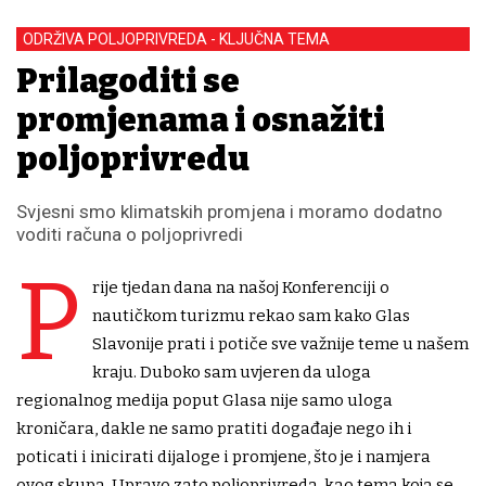
ODRŽIVA POLJOPRIVREDA - KLJUČNA TEMA
Prilagoditi se
promjenama i osnažiti
poljoprivredu
Svjesni smo klimatskih promjena i moramo dodatno
voditi računa o poljoprivredi
P
rije tjedan dana na našoj Konferenciji o
nautičkom turizmu rekao sam kako Glas
Slavonije prati i potiče sve važnije teme u našem
kraju. Duboko sam uvjeren da uloga
regionalnog medija poput Glasa nije samo uloga
kroničara, dakle ne samo pratiti događaje nego ih i
poticati i inicirati dijaloge i promjene, što je i namjera
ovog skupa. Upravo zato poljoprivreda, kao tema koja se