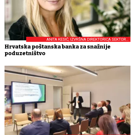
ANITA KESIĆ, IZVRŠNA DIREKTORICA SEKTORA
POSLOVANJA S MALIM I SREDNJIM PODUZEĆIMA HPB-A
Hrvatska poštanska banka za snažnije
poduzetništvo