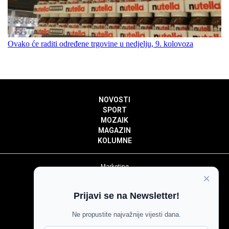
Ovako će raditi određene trgovine u nedjelju, 9. kolovoza
NOVOSTI
SPORT
MOZAIK
MAGAZIN
KOLUMNE
Marketing
×
Politika privatnosti
Politika kolačića
Prijavi se na Newsletter!
Impressum
Pravila prenošenja sadržaja
Ne propustite najvažnije vijesti dana.
Pravila komentiranja
Agroglas