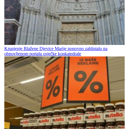
Krunjenje Blažene Djevice Marije ponovno zablistalo na
obnovljenom portalu osječke konkatedrale