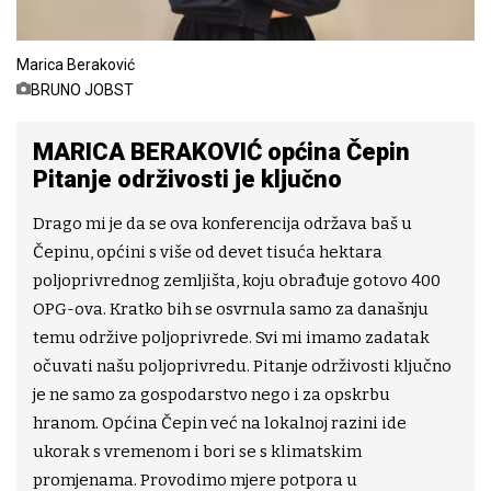
Marica Beraković
BRUNO JOBST
MARICA BERAKOVIĆ općina Čepin
Pitanje održivosti je ključno
Drago mi je da se ova konferencija održava baš u
Čepinu, općini s više od devet tisuća hektara
poljoprivrednog zemljišta, koju obrađuje gotovo 400
OPG-ova. Kratko bih se osvrnula samo za današnju
temu održive poljoprivrede. Svi mi imamo zadatak
očuvati našu poljoprivredu. Pitanje održivosti ključno
je ne samo za gospodarstvo nego i za opskrbu
hranom. Općina Čepin već na lokalnoj razini ide
ukorak s vremenom i bori se s klimatskim
promjenama. Provodimo mjere potpora u