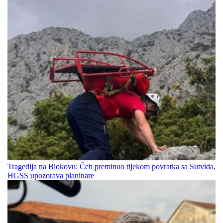
Tragedija na Biokovu: Čeh preminuo tijekom povratka sa Sutvida,
HGSS upozorava planinare