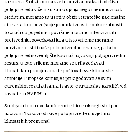
razmjera. S obzirom na sve to održiva praksa i održiva
poljoprivreda više nisu samo opcija nego i neminovnost.
Međutim, moramo tu uzeti u obzir i strateške nacionalne
ciljeve, a to je povećanje produktivnosti, konkurentnosti,
to znači da po jedinici površine moramo intenzivirati
proizvodnju, povećavati ju, a u isto vrijeme moramo
održivo koristiti naše poljoprivredne resurse, pa tako i
poljoprivredno zemljište kao naš najvažniji poljoprivredni
resurs. U isto vrijeme moramo se prilagođavati
klimatskim promjenama te poštovati sve klimatske
ambicije Europske komisije i prilagođavati se svim
europskim regulativama, izjavio je Krunoslav Karalić", v. d.
ravnatelja HAPIH-a.
Središnja tema ove konferencije bio je okrugli stol pod
nazivom "Izazovi održive poljoprivrede u uvjetima
klimatskih promjena".