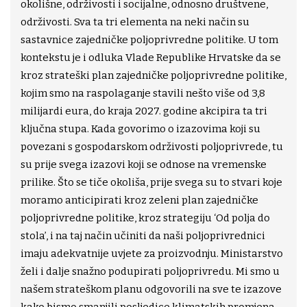
okolišne, održivosti i socijalne, odnosno društvene,
održivosti. Sva ta tri elementa na neki način su
sastavnice zajedničke poljoprivredne politike. U tom
kontekstu je i odluka Vlade Republike Hrvatske da se
kroz strateški plan zajedničke poljoprivredne politike,
kojim smo na raspolaganje stavili nešto više od 3,8
milijardi eura, do kraja 2027. godine akcipira ta tri
ključna stupa. Kada govorimo o izazovima koji su
povezani s gospodarskom održivosti poljoprivrede, tu
su prije svega izazovi koji se odnose na vremenske
prilike. Što se tiče okoliša, prije svega su to stvari koje
moramo anticipirati kroz zeleni plan zajedničke
poljoprivredne politike, kroz strategiju ‘Od polja do
stola’, i na taj način učiniti da naši poljoprivrednici
imaju adekvatnije uvjete za proizvodnju. Ministarstvo
želi i dalje snažno podupirati poljoprivredu. Mi smo u
našem strateškom planu odgovorili na sve te izazove
kako bismo smanjili posljedice klimatskih promjena,