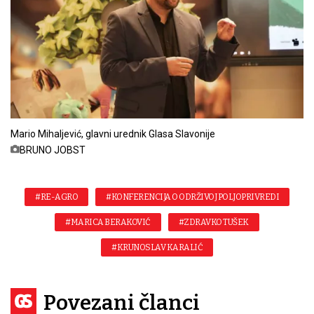
Mario Mihaljević, glavni urednik Glasa Slavonije
BRUNO JOBST
#RE-AGRO
#KONFERENCIJA O ODRŽIVOJ POLJOPRIVREDI
#MARICA BERAKOVIĆ
#ZDRAVKO TUŠEK
#KRUNOSLAV KARALIĆ
Povezani članci