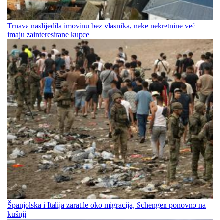
Trnava naslijedila imovinu bez vlasnika, neke nekretnine već
imaju zainteresirane kupce
Španjolska i Italija zaratile oko migracija, Schengen ponovno na
kušnji