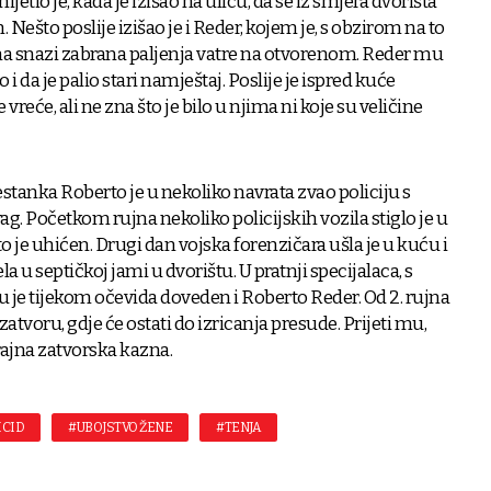
ijetio je, kada je izišao na ulicu, da se iz smjera dvorišta
 Nešto poslije izišao je i Reder, kojem je, s obzirom na to
e na snazi zabrana paljenja vatre na otvorenom. Reder mu
i da je palio stari namještaj. Poslije je ispred kuće
 vreće, ali ne zna što je bilo u njima ni koje su veličine
tanka Roberto je u nekoliko navrata zvao policiju s
rag. Početkom rujna nekoliko policijskih vozila stiglo je u
to je uhićen. Drugi dan vojska forenzičara ušla je u kuću i
la u septičkoj jami u dvorištu. U pratnji specijalaca, s
 je tijekom očevida doveden i Roberto Reder. Od 2. rujna
atvoru, gdje će ostati do izricanja presude. Prijeti mu,
rajna zatvorska kazna.
ICID
#UBOJSTVO ŽENE
#TENJA