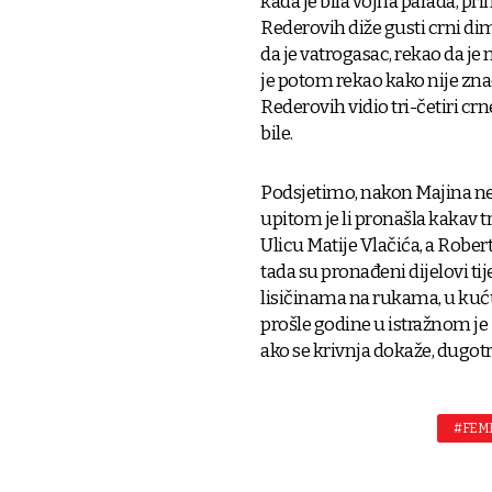
kada je bila vojna parada, prim
Rederovih diže gusti crni dim.
da je vatrogasac, rekao da j
je potom rekao kako nije znao 
Rederovih vidio tri-četiri crne
bile.
Podsjetimo, nakon Majina nes
upitom je li pronašla kakav t
Ulicu Matije Vlačića, a Rober
tada su pronađeni dijelovi tije
lisičinama na rukama, u kuću
prošle godine u istražnom je z
ako se krivnja dokaže, dugot
#FEM