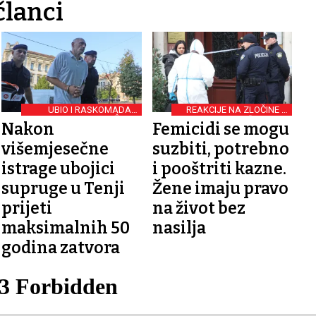
članci
UBIO I RASKOMADAO
REAKCIJE NA ZLOČINE U
ŽENU
RIJECI I MEĐIMURJU
Nakon
Femicidi se mogu
višemjesečne
suzbiti, potrebno
istrage ubojici
i pooštriti kazne.
supruge u Tenji
Žene imaju pravo
prijeti
na život bez
maksimalnih 50
nasilja
godina zatvora