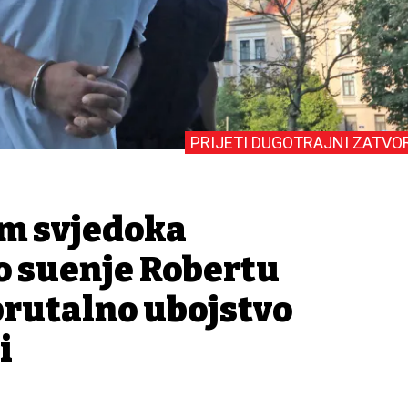
PRIJETI DUGOTRAJNI ZATVO
em svjedoka
o suđenje Robertu
brutalno ubojstvo
i