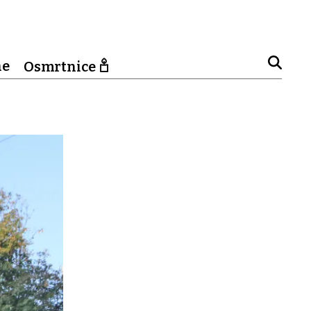
ne
Osmrtnice