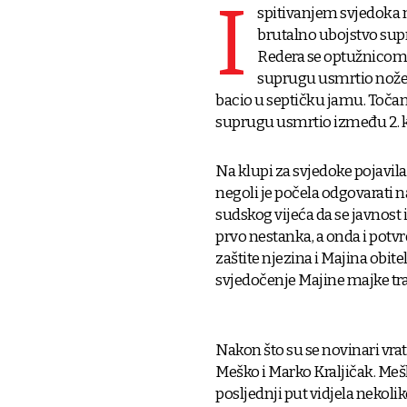
I
spitivanjem svjedoka 
brutalno ubojstvo supr
Redera se optužnicom Ž
suprugu usmrtio nožem,
bacio u septičku jamu. Točan 
suprugu usmrtio između 2. ko
Na klupi za svjedoke pojavila s
negoli je počela odgovarati na
sudskog vijeća da se javnost
prvo nestanka, a onda i potvrde
zaštite njezina i Majina obitel
svjedočenje Majine majke traja
Nakon što su se novinari vrat
Meško i Marko Kraljičak. Meško 
posljednji put vidjela nekolik