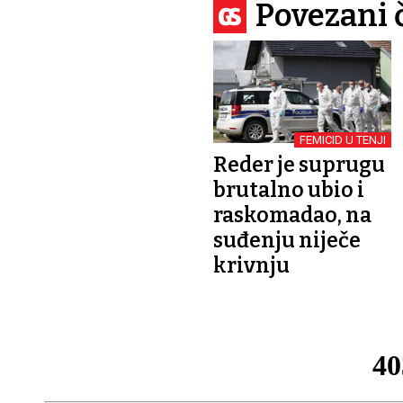
Povezani 
FEMICID U TENJI
Reder je suprugu
brutalno ubio i
raskomadao, na
suđenju niječe
krivnju