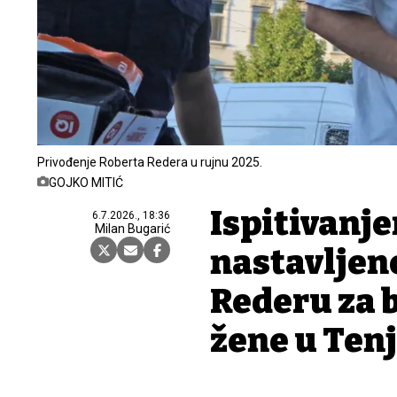
Privođenje Roberta Redera u rujnu 2025.
GOJKO MITIĆ
Ispitivanj
6.7.2026., 18:36
Milan Bugarić
nastavljen
Rederu za 
žene u Tenj