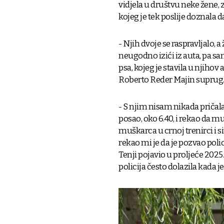
vidjela u društvu neke žene, z
kojeg je tek poslije doznala da
- Njih dvoje se raspravljalo, a
neugodno izići iz auta, pa sam
psa, kojeg je stavila u njihov 
Roberto Reder Majin suprug
- S njim nisam nikada pričal
posao, oko 6.40, i rekao da mu
muškarca u crnoj trenirci i s
rekao mi je da je pozvao polic
Tenji pojavio u proljeće 2025.,
policija često dolazila kada j