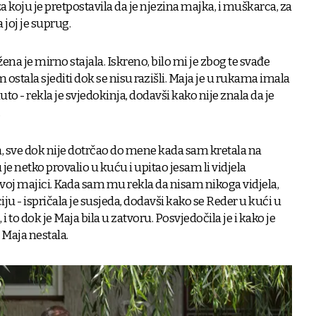
a koju je pretpostavila da je njezina majka, i muškarca, za
 joj je suprug.
 žena je mirno stajala. Iskreno, bilo mi je zbog te svađe
 ostala sjediti dok se nisu razišli. Maja je u rukama imala
auto - rekla je svjedokinja, dodavši kako nije znala da je
.
a, sve dok nije dotrčao do mene kada sam kretala na
 je netko provalio u kuću i upitao jesam li vidjela
ivoj majici. Kada sam mu rekla da nisam nikoga vidjela,
iju - ispričala je susjeda, dodavši kako se Reder u kući u
 i to dok je Maja bila u zatvoru. Posvjedočila je i kako je
e Maja nestala.