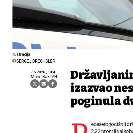
Ilustracija
SERGEJ DRECHSLER
Državljanin
7.5.2026., 10:41
Marin Bakić/H
izazvao nes
poginula d
edesetogodišnji drž
2,22 promila alkoho