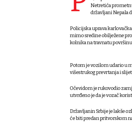
P
Netretića prometnu
državljani Nepala dob
Policijska uprava karlovačka 
mimo sredine obilježene pro
kolnika na travnatu površinu
Potom je vozilom udario u me
višestrukog prevrtanja i slije
Očevidom je rukovodio zamje
utvrđeno je da je vozač korist
Državljanin Srbije je lakše oz
će biti predan pritvorskom na