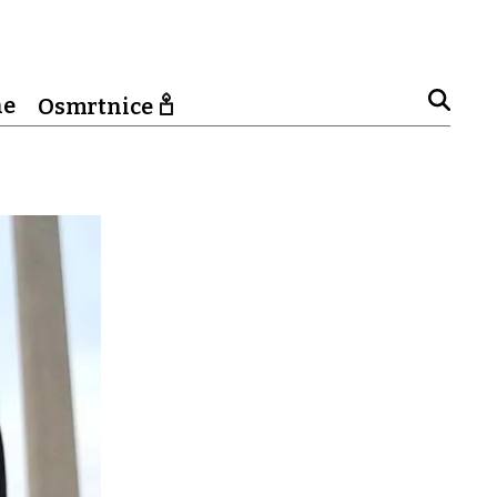
ne
Osmrtnice