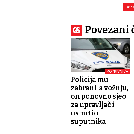
#PO
Povezani 
KOPRIVNICA
Policija mu
zabranila vožnju,
on ponovno sjeo
za upravljač i
usmrtio
suputnika