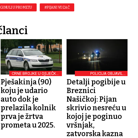
GINULI U PROMETU
#PIJANI VOZAČ
članci
CRNE BROJKE U OSJEČKO-
POLICIJA OBJAVILA
BARANJSKOJ ŽUPANIJI
DETALJE
Pješakinja (90)
Detalji pogibije u
koju je udario
Breznici
auto dok je
Našičkoj: Pijan
prelazila kolnik
skrivio nesreću u
prva je žrtva
kojoj je poginuo
prometa u 2025.
vršnjak,
zatvorska kazna