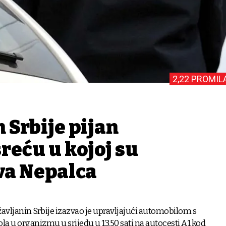
2,22 PROMIL
 Srbije pijan
reću u kojoj su
va Nepalca
avljanin Srbije izazvao je upravljajući automobilom s
la u organizmu u srijedu u 13.50 sati na autocesti A1 kod