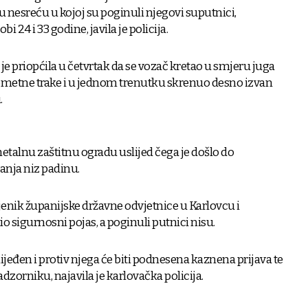
 nesreću u kojoj su poginuli njegovi suputnici,
i 24 i 33 godine, javila je policija.
je priopćila u četvrtak da se vozač kretao u smjeru juga
metne trake i u jednom trenutku skrenuo desno izvan
.
talnu zaštitnu ogradu uslijed čega je došlo do
tanja niz padinu.
nik županijske državne odvjetnice u Karlovcu i
io sigurnosni pojas, a poginuli putnici nisu.
lijeđen i protiv njega će biti podnesena kaznena prijava te
dzorniku, najavila je karlovačka policija.