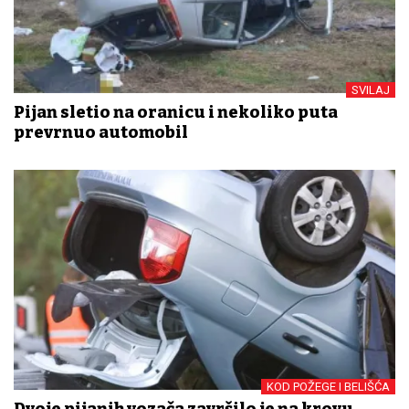
SVILAJ
Pijan sletio na oranicu i nekoliko puta
prevrnuo automobil
KOD POŽEGE I BELIŠĆA
Dvoje pijanih vozača završilo je na krovu