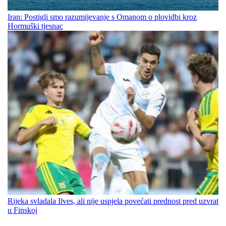
Iran: Postigli smo razumijevanje s Omanom o plovidbi kroz
Hormuški tjesnac
Rijeka svladala Ilves, ali nije uspjela povećati prednost pred uzvrat
u Finskoj