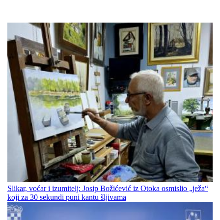
Slikar, voćar i izumitelj: Josip Božićević iz Otoka osmislio „ježa“
koji za 30 sekundi puni kantu šljivama