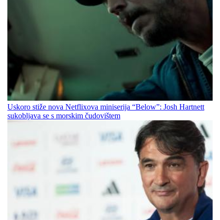
Uskoro stiže nova Netflixova miniserija “Below”: Josh Hartnett
sukobljava se s morskim čudovištem