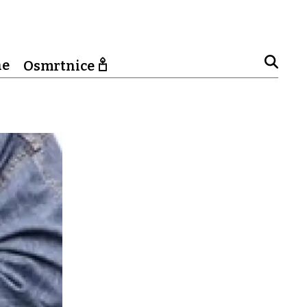
ne
Osmrtnice