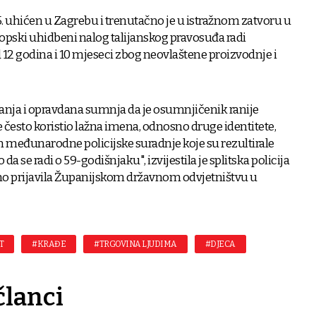
. uhićen u Zagrebu i trenutačno je u istražnom zatvoru u
europski uhidbeni nalog talijanskog pravosuđa radi
 12 godina i 10 mjeseci zbog neovlaštene proizvodnje i
anja i opravdana sumnja da je osumnjičenik ranije
e često koristio lažna imena, odnosno druge identitete,
m međunarodne policijske suradnje koje su rezultirale
a se radi o 59-godišnjaku", izvijestila je splitska policija
no prijavila Županijskom državnom odvjetništvu u
T
#KRAĐE
#TRGOVINA LJUDIMA
#DJECA
članci