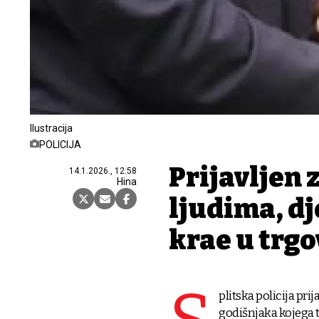
Ilustracija
POLICIJA
Prijavljen 
14.1.2026., 12:58
Hina
ljudima, dj
krađe u tr
plitska policija pri
godišnjaka kojega t