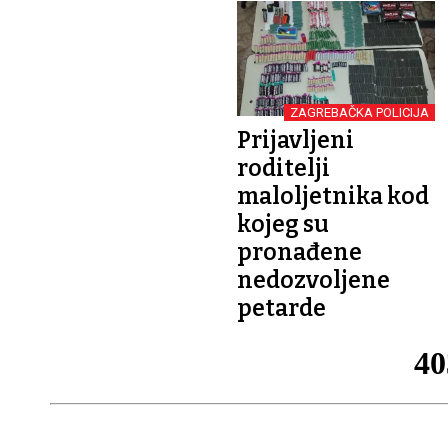
ZAGREBAČKA POLICIJA
Prijavljeni
roditelji
maloljetnika kod
kojeg su
pronađene
nedozvoljene
petarde