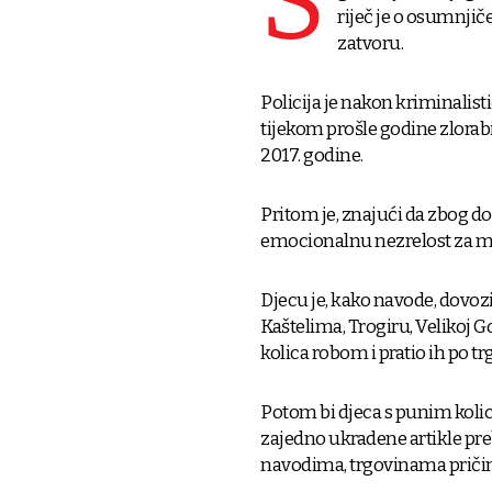
S
riječ je o osumnjič
zatvoru.
Policija je nakon kriminalisti
tijekom prošle godine zlorabi
2017. godine.
Pritom je, znajući da zbog d
emocionalnu nezrelost za mani
Djecu je, kako navode, dovoz
Kaštelima, Trogiru, Velikoj G
kolica robom i pratio ih po t
Potom bi djeca s punim kolici
zajedno ukradene artikle preb
navodima, trgovinama pričinj