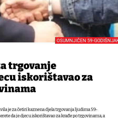
OSUMNJIČEN 59-GODIŠNJA
za trgovanje
ecu iskorištavao za
govinama
javila je za četiri kaznena djela trgovanja ljudima 59-
erete da je djecu iskorištavao za krađe po trgovinama, a