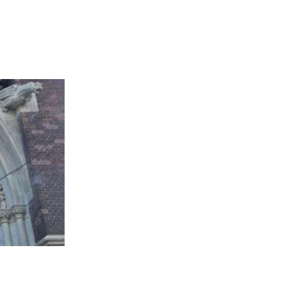
Krunjenje Blažene Djevice Marije ponovno zablistalo 