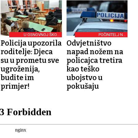
U OSNOVNOJ ŠKOLI
POČINITELJ NA
KOZARAC
PSIHIJATRIJI
Policija upozorila
Odvjetništvo
roditelje: Djeca
napad nožem na
su u prometu sve
policajca tretira
ugroženija,
kao teško
budite im
ubojstvo u
primjer!
pokušaju