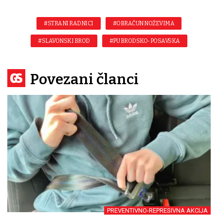
#STRANI RADNICI
#OBRAČUN NOŽEVIMA
#SLAVONSKI BROD
#PU BRODSKO-POSAVSKA
Povezani članci
PREVENTIVNO-REPRESIVNA AKCIJA