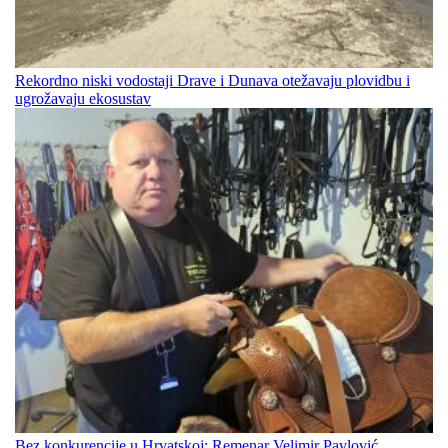
Rekordno niski vodostaji Drave i Dunava otežavaju plovidbu i
ugrožavaju ekosustav
Bez konkurencije u Hrvatskoj: Remenar Velimir Pavlović