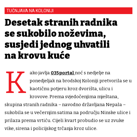
TUČNJAVA NA KOLONIJI
Desetak stranih radnika
se sukobilo noževima,
susjedi jednog uhvatili
na krovu kuće
K
ako javlja
035portal
noć s nedjelje na
ponedjeljak na brodskoj Koloniji pretvorila se u
kaotičnu potjeru kroz dvorišta, ulicu i
krovove. Prema svjedočenjima mještana,
skupina stranih radnika – navodno državljana Nepala –
sukobila se u večernjim satima na području Ninske ulice i
prilaza prema vrtiću. Cijeli kvart probudio se uz zvuke
vike, sirena i policijskog trčanja kroz ulice.