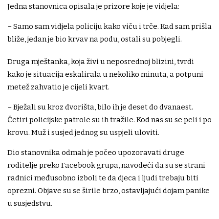
Jedna stanovnica opisala je prizore koje je vidjela:
– Samo sam vidjela policiju kako viču i trče. Kad sam prišla
bliže, jedan je bio krvav na podu, ostali su pobjegli.
Druga mještanka, koja živi u neposrednoj blizini, tvrdi
kako je situacija eskalirala u nekoliko minuta, a potpuni
metež zahvatio je cijeli kvart.
– Bježali su kroz dvorišta, bilo ih je deset do dvanaest.
Četiri policijske patrole su ih tražile. Kod nas su se peli i po
krovu. Muž i susjed jednog su uspjeli uloviti.
Dio stanovnika odmah je počeo upozoravati druge
roditelje preko Facebook grupa, navodeći da su se strani
radnici međusobno izboli te da djeca i ljudi trebaju biti
oprezni. Objave su se širile brzo, ostavljajući dojam panike
u susjedstvu.