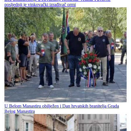
posljednji je vinkovački izrađivač ormi
U Belom Manastiru obilježen i Dan hrvatskih branitelja Grada
Belog Manastira