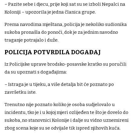
– Pazite sebe i djecu, prije koji sat su se izboli Nepalci na
Koloniji – upozorila je jedna članica grupe.
Prema navodima mještana, policija je nekoliko sudionika
sukoba pronašla do ponoći, dok je za jednim navodno
traganje potrajalo i duže.
POLICIJA POTVRDILA DOGAĐAJ
Iz Policijske uprave brodsko-posavske kratko su poručili
da su upoznati s događajima:
– Istraga je u tijeku, a više detalja bit će poznato po
završetku iste.
Trenutno nije poznato koliko je osoba sudjelovalo u
incidentu, tko je i u kojoj mjeri ozlijeđen te što je dovelo do
sukoba, no stanovnici Kolonije i dalje su vidno uznemireni
zbog scena koje su se odvijale tik ispred njihovih kuća.