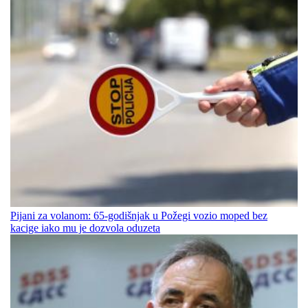
Pijani za volanom: 65-godišnjak u Požegi vozio moped bez
kacige iako mu je dozvola oduzeta