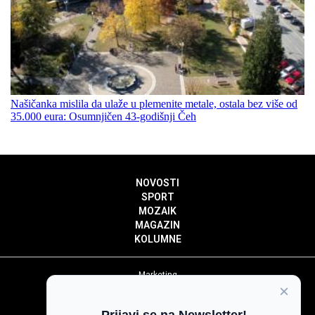
Našičanka mislila da ulaže u plemenite metale, ostala bez više od
35.000 eura: Osumnjičen 43-godišnji Čeh
NOVOSTI
SPORT
MOZAIK
MAGAZIN
KOLUMNE
Marketing
×
Politika privatnosti
Politika kolačića