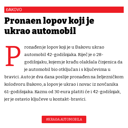
ĐAKOVO
Pronađen lopov koji je
ukrao automobil
P
ronađen je lopov koji je u Đakovu ukrao
automobil 42-godišnjaka. Riječ je o 28-
godišnjaku, kojem je krađu olakšala činjenica da
je automobil bio otključan i s ključevima u
bravici. Auto je dva dana poslije pronađen na željezničkom
kolodvoru Đakovo, a lopov je ukrao i novac iz novčanika
61-godišnjaka. Kaznu od 30 eura platiti će i 42-godišnjak,
jer je ostavio ključeve u kontakt-bravici.
#KRAĐA AUTOMOBILA