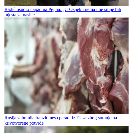
Radić osudio napad na Pejina: „U Osijeku nema i ne smije biti
mjesta za nasilje“
Rusija zabranila tranzit mesa peradi iz EU-a zbog sumnje na
krivotvorene potvrde