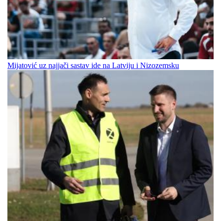
Mijatović uz najjači sastav ide na Latviju i Nizozemsku