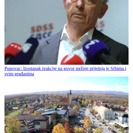
Pupovac: Izostanak reakcije na govor mržnje prijetnja je Srbima i
svim građanima