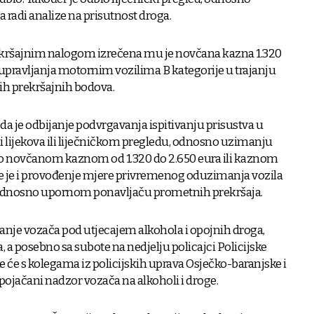
a radi analize na prisutnost droga.
prekršajnim nalogom izrečena mu je novčana kazna 1.320
 upravljanja motornim vozilima B kategorije u trajanju
nih prekršajnih bodova.
 da je odbijanje podvrgavanja ispitivanju prisustva u
i lijekova ili liječničkom pregledu, odnosno uzimanju
o i to novčanom kaznom od 1.320 do 2.650 eura ili kaznom
e je i provođenje mjere privremenog oduzimanja vozila
tu odnosno upornom ponavljaču prometnih prekršaja.
anje vozača pod utjecajem alkohola i opojnih droga,
 a posebno sa subote na nedjelju policajci Policijske
će s kolegama iz policijskih uprava Osječko-baranjske i
ojačani nadzor vozača na alkoholi i droge.