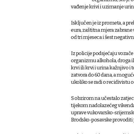
vađenje krivi i uzimanje urin
Isključen je iz prometa, a 
eura, zaštitna mjera zabrane
od tri mjeseca i šest negativ
Iz policije podsjećaju vozače
organizmu alkohola, droga il
krvi ili krvi i urina kažnjiv
zatvora do 60 dana, a moguć
ukoliko se radi o recidivis
S obzirom na učestalo zatjec
tijekom nadolazećeg vikenda,
uprave vukovarsko-srijemske 
Brodsko-posavske provoditi p