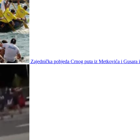
Zajednička pobjeda Crnog puta iz Metkovića i Gusara