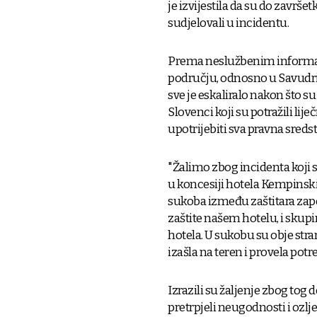
je izvijestila da su do završet
sudjelovali u incidentu.
Prema neslužbenim informac
području, odnosno u Savudrij
sve je eskaliralo nakon što su
Slovenci koji su potražili lij
upotrijebiti sva pravna sredstv
"Žalimo zbog incidenta koji se
u koncesiji hotela Kempinski 
sukoba između zaštitara zapo
zaštite našem hotelu, i skupin
hotela. U sukobu su obje stra
izašla na teren i provela pot
Izrazili su žaljenje zbog tog 
pretrpjeli neugodnosti i ozl