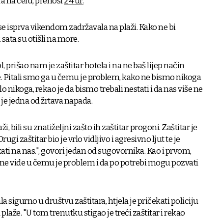
a na čelu, prenosi
24 ur.
e isprva vikendom zadržavala na plaži. Kako ne bi
sata su otišli na more.
ol, prišao nam je zaštitar hotela i na ne baš lijep način
. Pitali smo ga u čemu je problem, kako ne bismo nikoga
lo nikoga, rekao je da bismo trebali nestati i da nas više ne
 je
jedna od žrtava napada.
i, bili su znatiželjni zašto ih zaštitar progoni. Zaštitar je
Drugi zaštitar bio je vrlo vidljivo i agresivno ljut te je
i na nas.", govori jedan od sugovornika. Kao i prvom,
 ne vide u čemu je problem i da po potrebi mogu pozvati
la sigurno u društvu zaštitara, htjela je pričekati policiju
 plaže.
"U tom trenutku stigao je treći zaštitar i rekao