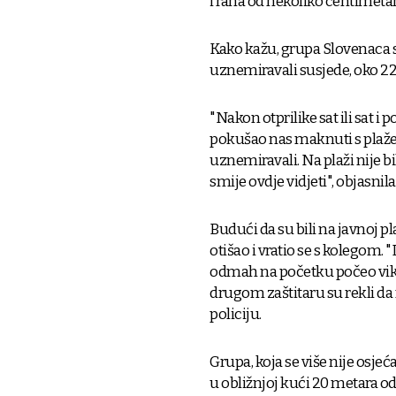
i rana od nekoliko centimetar
Kako kažu, grupa Slovenaca s
uznemiravali susjede, oko 22 
"Nakon otprilike sat ili sat i p
pokušao nas maknuti s plaže
uznemiravali. Na plaži nije bi
smije ovdje vidjeti",
objasnila
Budući da su bili na javnoj plaž
otišao i vratio se s kolegom.
"
odmah na početku počeo vikat
drugom zaštitaru su rekli da
policiju.
Grupa, koja se više nije osjeća
u obližnjoj kući 20 metara od