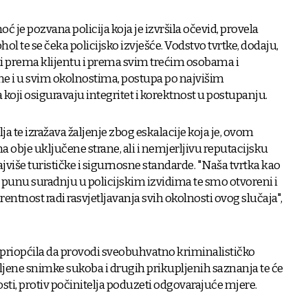
ć je pozvana policija koja je izvršila očevid, provela
ol te se čeka policijsko izvješće. Vodstvo tvrtke, dodaju,
ti prema klijentu i prema svim trećim osobama i
eme i u svim okolnostima, postupa po najvišim
oji osiguravaju integritet i korektnost u postupanju.
ja te izražava žaljenje zbog eskalacije koja je, ovom
na obje uključene strane, ali i nemjerljivu reputacijsku
ajviše turističke i sigurnosne standarde. "Naša tvrtka kao
u punu suradnju u policijskim izvidima te smo otvoreni i
ntnost radi rasvjetljavanja svih okolnosti ovog slučaja",
je priopćila da provodi sveobuhvatno kriminalističko
vljene snimke sukoba i drugih prikupljenih saznanja te će
sti, protiv počinitelja poduzeti odgovarajuće mjere.