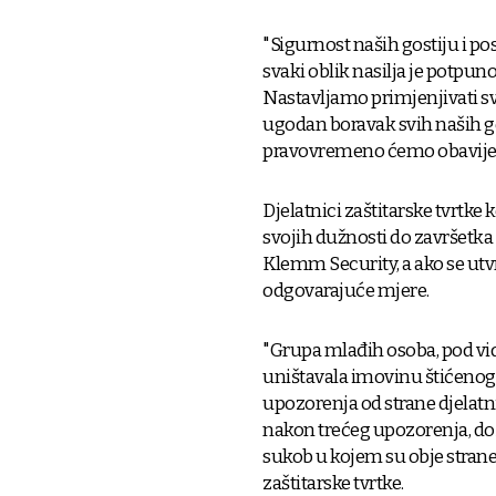
"Sigurnost naših gostiju i po
svaki oblik nasilja je potpun
Nastavljamo primjenjivati sv
ugodan boravak svih naših go
pravovremeno ćemo obavijesti
Djelatnici zaštitarske tvrtke 
svojih dužnosti do završetka p
Klemm Security, a ako se utv
odgovarajuće mjere.
"Grupa mlađih osoba, pod vidn
uništavala imovinu štićenog 
upozorenja od strane djelatni
nakon trećeg upozorenja, došl
sukob u kojem su obje strane 
zaštitarske tvrtke.