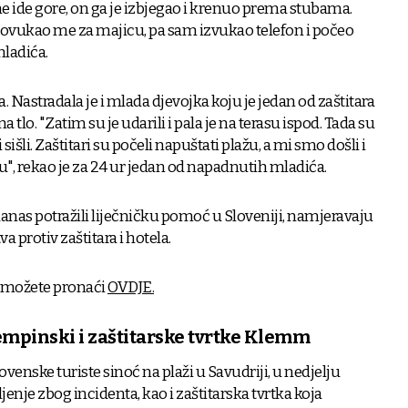
e ide gore, on ga je izbjegao i krenuo prema stubama.
i, povukao me za majicu, pa sam izvukao telefon i počeo
mladića.
a. Nastradala je i mlada djevojka koju je jedan od zaštitara
tlo. "Zatim su je udarili i pala je na terasu ispod. Tada su
 sišli. Zaštitari su počeli napuštati plažu, a mi smo došli i
u", rekao je za 24 ur jedan od napadnutih mladića.
danas potražili liječničku pomoć u Sloveniji, namjeravaju
a protiv zaštitara i hotela.
a možete pronaći
OVDJE.
Kempinski i zaštitarske tvrtke Klemm
venske turiste sinoć na plaži u Savudriji, u nedjelju
jenje zbog incidenta, kao i zaštitarska tvrtka koja