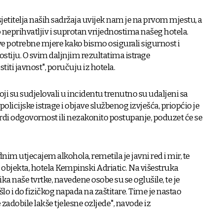
sjetitelja naših sadržaja uvijek nam je na prvom mjestu, a
o neprihvatljiv i suprotan vrijednostima našeg hotela.
e potrebne mjere kako bismo osigurali sigurnost i
stiju. O svim daljnjim rezultatima istrage
ti javnost", poručuju iz hotela.
koji su sudjelovali u incidentu trenutno su udaljeni sa
olicijske istrage i objave službenog izvješća, priopćio je
rdi odgovornost ili nezakonito postupanje, poduzet će se
im utjecajem alkohola, remetila je javni red i mir, te
objekta, hotela Kempinski Adriatic. Na višestruka
ka naše tvrtke, navedene osobe su se oglušile, te je
o i do fizičkog napada na zaštitare. Time je nastao
zadobile lakše tjelesne ozljede", navode iz