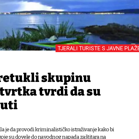
TJERALI TURISTE S JAVNE PLAŽ
pretukli skupinu
tvrtka tvrdi da su
uti
ila je da provodi kriminalističko istraživanje kako bi
 koje su dovele do navodnog napada zaštitara na