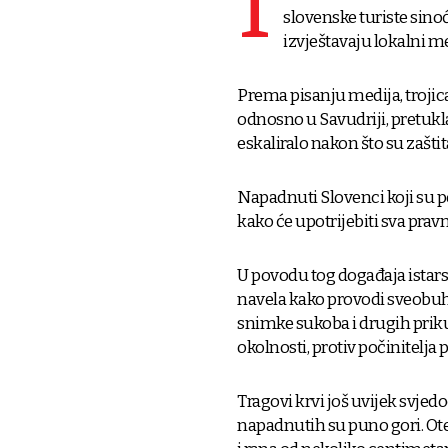
I
slovenske turiste sinoć
izvještavaju lokalni me
Prema pisanju medija, troji
odnosno u Savudriji, pretukla
eskaliralo nakon što su zaštita
Napadnuti Slovenci koji su po
kako će upotrijebiti sva pravn
U povodu tog događaja istarsk
navela kako provodi sveobuhv
snimke sukoba i drugih priku
okolnosti, protiv počinitelja
Tragovi krvi još uvijek svjed
napadnutih su puno gori. Ot