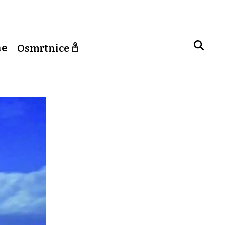
ne
Osmrtnice