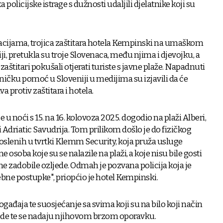
ka policijske istrage s dužnosti udaljili djelatnike koji su
ijama, trojica zaštitara hotela Kempinski na umaškom
i, pretukla su troje Slovenaca, među njima i djevojku, a
 zaštitari pokušali otjerati turiste s javne plaže. Napadnuti
ečničku pomoć u Sloveniji u medijima su izjavili da će
a protiv zaštitara i hotela.
 u noći s 15. na 16. kolovoza 2025. dogodio na plaži Alberi,
Adriatic Savudrija. Tom prilikom došlo je do fizičkog
slenih u tvrtki Klemm Security, koja pruža usluge
e osoba koje su se nalazile na plaži, a koje nisu bile gosti
ne zadobile ozljede. Odmah je pozvana policija koja je
rebne postupke", priopćio je hotel Kempinski.
događaja te suosjećanje sa svima koji su na bilo koji način
jede te se nadaju njihovom brzom oporavku.