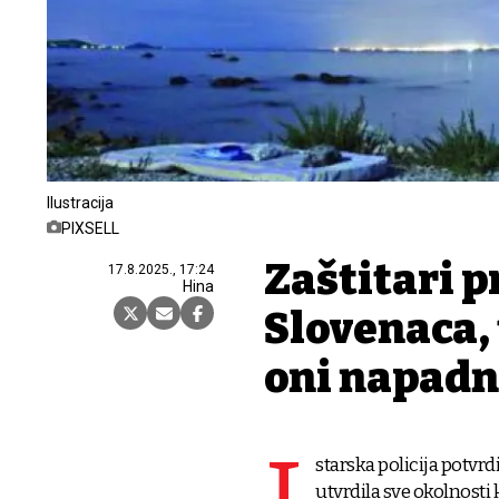
Ilustracija
PIXSELL
Zaštitari 
17.8.2025., 17:24
Hina
Slovenaca, 
oni napadn
starska policija potvrd
utvrdila sve okolnosti