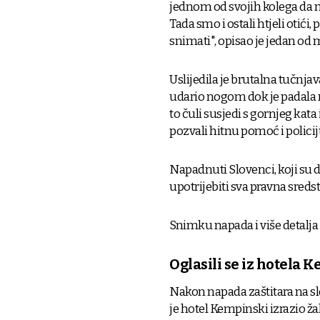
jednom od svojih kolega da n
Tada smo i ostali htjeli otić
snimati",
opisao je jedan od 
Uslijedila je brutalna tučnjav
udario nogom dok je padala na 
to čuli susjedi s gornjeg kata i
pozvali hitnu pomoć i policij
Napadnuti Slovenci, koji su 
upotrijebiti sva pravna sredstv
Snimku napada i više detalj
Oglasili se iz hotela 
Nakon napada zaštitara na slo
je hotel Kempinski izrazio žal