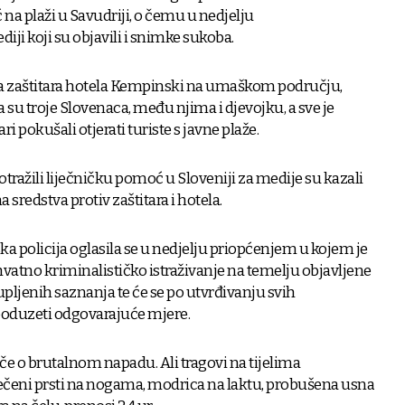
 na plaži u Savudriji, o čemu u nedjelju
diji koji su objavili i snimke sukoba.
ca zaštitara hotela Kempinski na umaškom području,
 su troje Slovenaca, među njima i djevojku, a sve je
ri pokušali otjerati turiste s javne plaže.
tražili liječničku pomoć u Sloveniji za medije su kazali
a sredstva protiv zaštitara i hotela.
a policija oglasila se u nedjelju priopćenjem u kojem je
atno kriminalističko istraživanje na temelju objavljene
pljenih saznanja te će se po utvrđivanju svih
 poduzeti odgovarajuće mjere.
oče o brutalnom napadu. Ali tragovi na tijelima
ečeni prsti na nogama, modrica na laktu, probušena usna