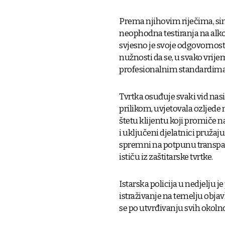
Prema njihovim riječima, sino
neophodna testiranja na alkoh
svjesno je svoje odgovornos
nužnosti da se, u svako vrij
profesionalnim standardima k
Tvrtka osuđuje svaki vid nasil
prilikom, uvjetovala ozljede 
štetu klijentu koji promiče n
i uključeni djelatnici pružaj
spremni na potpunu transpare
ističu iz zaštitarske tvrtke.
Istarska policija u nedjelju 
istraživanje na temelju obja
se po utvrđivanju svih okolno