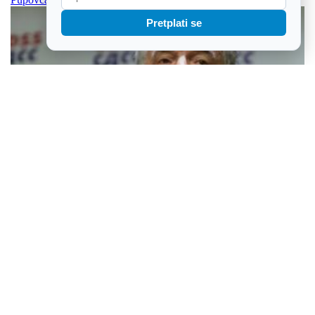
Pretplati se
DORH: Nemamo zaprimljenih kaznenih prijava, izjave političara
ne komentiramo