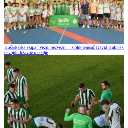
Košarkaška ekipa ''Vezni bezvezni'' i stolnotenisač David Kubiček
osvojili državne medalje