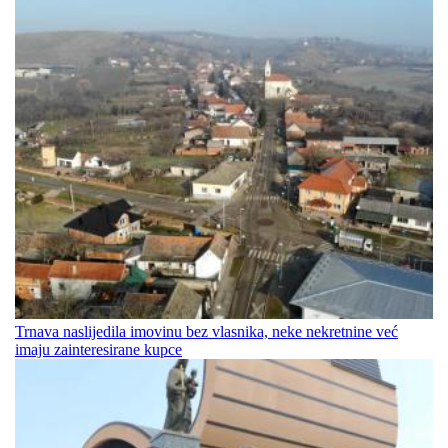
Trnava naslijedila imovinu bez vlasnika, neke nekretnine već
imaju zainteresirane kupce