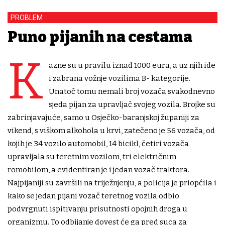
PROBLEM
Puno pijanih na cestama
K
azne su u pravilu iznad 1000 eura, a uz njih ide
i zabrana vožnje vozilima B- kategorije.
Unatoč tomu nemali broj vozača svakodnevno
sjeda pijan za upravljač svojeg vozila. Brojke su
zabrinjavajuće, samo u Osječko-baranjskoj županiji za
vikend, s viškom alkohola u krvi, zatečeno je 56 vozača, od
kojih je 34 vozilo automobil, 14 bicikl, četiri vozača
upravljala su teretnim vozilom, tri električnim
romobilom, a evidentiran je i jedan vozač traktora.
Najpijaniji su završili na triježnjenju, a policija je priopćila i
kako se jedan pijani vozač teretnog vozila odbio
podvrgnuti ispitivanju prisutnosti opojnih droga u
organizmu. To odbijanje dovest će ga pred suca za