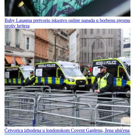
Baby Lasagna pretvorio iskustvo online napada u borbenu pjesmu
protiv hejtera
Četvorica izbodena u londonskom Covent Gardenu, žena uhićena