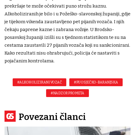
prekršaje te može očekivati puno strožu kaznu.
Alkoholiziranih je bilo i u Požeško-slavonskoj županiji, gdje
je tijekom vikenda zaustavljeno pet pijanih vozača. I njih
čekaju paprene kazne i zabrana vožnje. U Brodsko-
posavskoj županiji izišli su s tjednom statistikom te su na
cestama zaustavili 27 pijanih vozača koji su sankcionirani.
Kako rezultati nisu ohrabrujući, policija će nastaviti s
pojačanim kontrolama.
#ALKOHOLIZIRANI VOZAČ
#PU OSJEČKO-BARANJSKA
#NADZOR PROMETA
Povezani članci