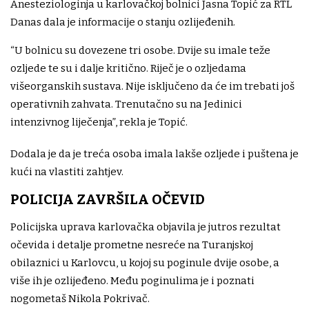
Anesteziologinja u karlovačkoj bolnici Jasna Topić za RTL
Danas dala je informacije o stanju ozlijeđenih.
“U bolnicu su dovezene tri osobe. Dvije su imale teže
ozljede te su i dalje kritično. Riječ je o ozljedama
višeorganskih sustava. Nije isključeno da će im trebati još
operativnih zahvata. Trenutačno su na Jedinici
intenzivnog liječenja”, rekla je Topić.
Dodala je da je treća osoba imala lakše ozljede i puštena je
kući na vlastiti zahtjev.
POLICIJA ZAVRŠILA OČEVID
Policijska uprava karlovačka objavila je jutros rezultat
očevida i detalje prometne nesreće na Turanjskoj
obilaznici u Karlovcu, u kojoj su poginule dvije osobe, a
više ih je ozlijeđeno. Među poginulima je i poznati
nogometaš Nikola Pokrivač.