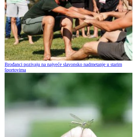
Brođanci pozivaju na najveće slavonsko nadmetanje u starim
športovima