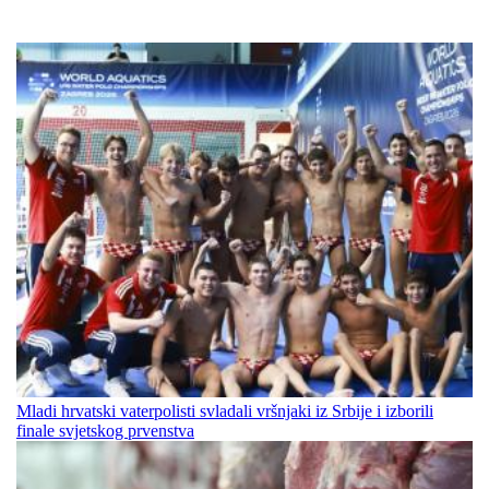
Mladi hrvatski vaterpolisti svladali vršnjaki iz Srbije i izborili
finale svjetskog prvenstva