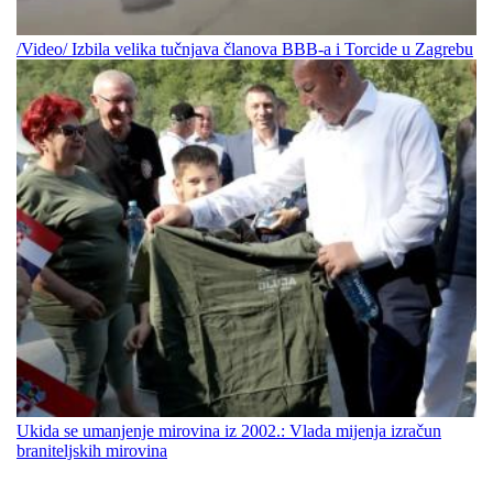
/Video/ Izbila velika tučnjava članova BBB-a i Torcide u Zagrebu
Ukida se umanjenje mirovina iz 2002.: Vlada mijenja izračun
braniteljskih mirovina