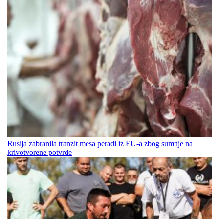
Rusija zabranila tranzit mesa peradi iz EU-a zbog sumnje na
krivotvorene potvrde