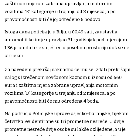
zaštitnom mjerom zabrana upravljanja motornim
vozilima "B" kategorije u trajanju od 3 mjeseca, a po
pravomoćnosti biti će joj određeno 6 bodova.
Istoga dana policija je u Bilju, u 00.49 sati, zaustavila
automobil kojim je upravljao 31-godišnjak pod utjecajem
1,36 promila te je smješten u posebnu prostoriju dok se ne
otrijezni
Za navedeni prekršaj naknadno će mu se izdati prekršajni
nalog s izrečenom novčanom kaznom u iznosu od 660
eura i zaštitna mjera zabrane upravljanja motornim
vozilima "B" kategorije u trajanju od 2 mjeseca, a po
pravomoćnosti biti će mu određena 4 boda.
Na području Policijske uprave osječko-baranjske, tijekom
četvrtka, evidentirane su tri prometne nesreće. U dvije
prometne nesreće dvije osobe su lakše ozlijeđene, a u je