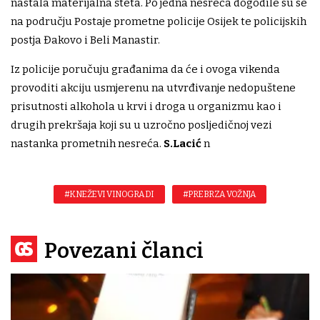
nastala materijalna šteta. Po jedna nesreća dogodile su se
na području Postaje prometne policije Osijek te policijskih
postja Đakovo i Beli Manastir.
Iz policije poručuju građanima da će i ovoga vikenda
provoditi akciju usmjerenu na utvrđivanje nedopuštene
prisutnosti alkohola u krvi i droga u organizmu kao i
drugih prekršaja koji su u uzročno posljedičnoj vezi
nastanka prometnih nesreća.
S.Lacić
n
#KNEŽEVI VINOGRADI
#PREBRZA VOŽNJA
Povezani članci