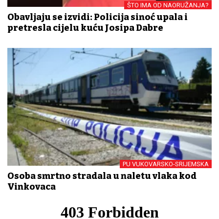
ŠTO IMA OD NAORUŽANJA?
Obavljaju se izvidi: Policija sinoć upala i
pretresla cijelu kuću Josipa Dabre
PU VUKOVARSKO-SRIJEMSKA
Osoba smrtno stradala u naletu vlaka kod
Vinkovaca