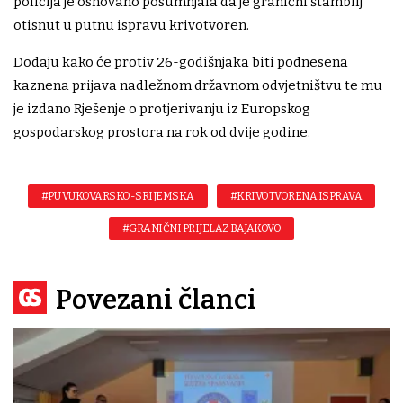
policija je osnovano posumnjala da je granični štambilj
otisnut u putnu ispravu krivotvoren.
Dodaju kako će protiv 26-godišnjaka biti podnesena
kaznena prijava nadležnom državnom odvjetništvu te mu
je izdano Rješenje o protjerivanju iz Europskog
gospodarskog prostora na rok od dvije godine.
#PU VUKOVARSKO-SRIJEMSKA
#KRIVOTVORENA ISPRAVA
#GRANIČNI PRIJELAZ BAJAKOVO
Povezani članci