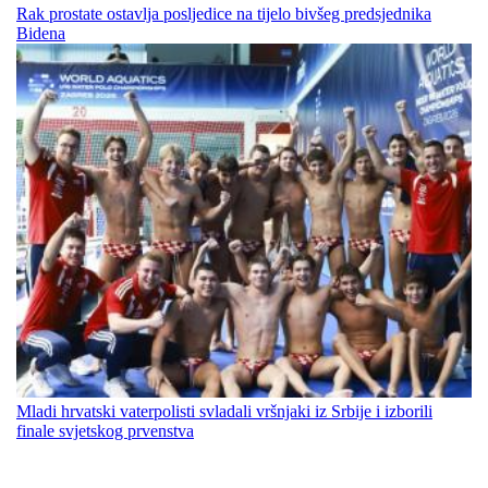
Rak prostate ostavlja posljedice na tijelo bivšeg predsjednika
Bidena
Mladi hrvatski vaterpolisti svladali vršnjaki iz Srbije i izborili
finale svjetskog prvenstva