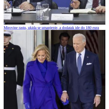
Mirovine rastu, ukida se umanjenje, a dodatak ide do 180 eura