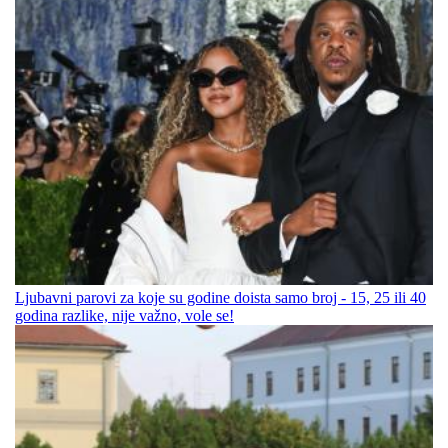
Ljubavni parovi za koje su godine doista samo broj - 15, 25 ili 40
godina razlike, nije važno, vole se!