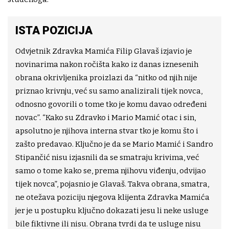
ISTA POZICIJA
Odvjetnik Zdravka Mamića Filip Glavaš izjavio je
novinarima nakon ročišta kako iz danas iznesenih
obrana okrivljenika proizlazi da “nitko od njih nije
priznao krivnju, već su samo analizirali tijek novca,
odnosno govorili o tome tko je komu davao određeni
novac”. “Kako su Zdravko i Mario Mamić otac i sin,
apsolutno je njihova interna stvar tko je komu što i
zašto predavao. Ključno je da se Mario Mamić i Sandro
Stipančić nisu izjasnili da se smatraju krivima, već
samo o tome kako se, prema njihovu viđenju, odvijao
tijek novca”, pojasnio je Glavaš. Takva obrana, smatra,
ne otežava poziciju njegova klijenta Zdravka Mamića
jer je u postupku ključno dokazati jesu li neke usluge
bile fiktivne ili nisu. Obrana tvrdi da te usluge nisu