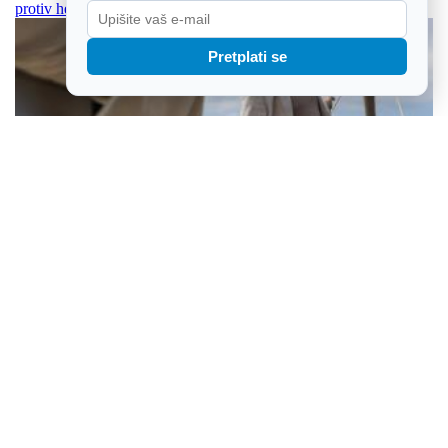
protiv hejtera
Pretplati se
Matija Cvek uoči velikog koncerta u Areni Zagreb: Svaka dobra
pjesma ima svoj put i ne može se požurivati