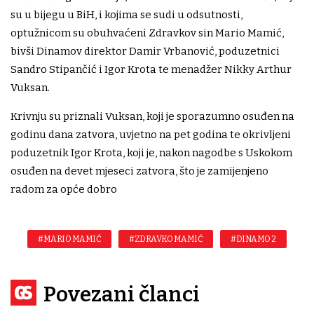
su u bijegu u BiH, i kojima se sudi u odsutnosti,
optužnicom su obuhvaćeni Zdravkov sin Mario Mamić,
bivši Dinamov direktor Damir Vrbanović, poduzetnici
Sandro Stipančić i Igor Krota te menadžer Nikky Arthur
Vuksan.
Krivnju su priznali Vuksan, koji je sporazumno osuđen na
godinu dana zatvora, uvjetno na pet godina te okrivljeni
poduzetnik Igor Krota, koji je, nakon nagodbe s Uskokom
osuđen na devet mjeseci zatvora, što je zamijenjeno
radom za opće dobro
#MARIO MAMIĆ
#ZDRAVKO MAMIĆ
#DINAMO 2
Povezani članci