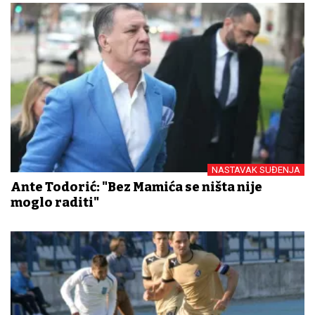
NASTAVAK SUĐENJA
Ante Todorić: "Bez Mamića se ništa nije
moglo raditi"