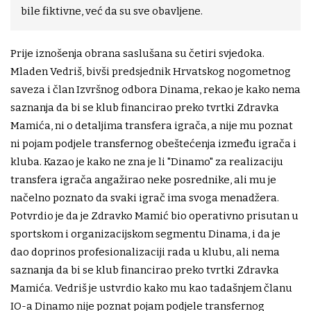
bile fiktivne, već da su sve obavljene.
Prije iznošenja obrana saslušana su četiri svjedoka.
Mladen Vedriš, bivši predsjednik Hrvatskog nogometnog
saveza i član Izvršnog odbora Dinama, rekao je kako nema
saznanja da bi se klub financirao preko tvrtki Zdravka
Mamića, ni o detaljima transfera igrača, a nije mu poznat
ni pojam podjele transfernog obeštećenja između igrača i
kluba. Kazao je kako ne zna je li "Dinamo" za realizaciju
transfera igrača angažirao neke posrednike, ali mu je
načelno poznato da svaki igrač ima svoga menadžera.
Potvrdio je da je Zdravko Mamić bio operativno prisutan u
sportskom i organizacijskom segmentu Dinama, i da je
dao doprinos profesionalizaciji rada u klubu, ali nema
saznanja da bi se klub financirao preko tvrtki Zdravka
Mamića. Vedriš je ustvrdio kako mu kao tadašnjem članu
IO-a Dinamo nije poznat pojam podjele transfernog