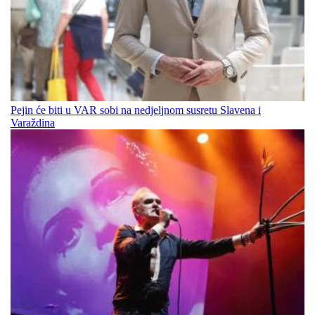
Pejin će biti u VAR sobi na nedjeljnom susretu Slavena i
Varaždina