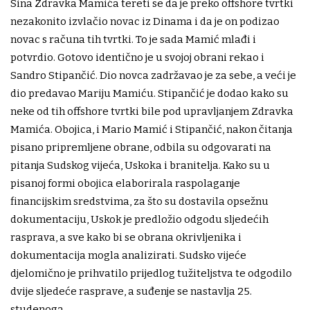
Sina Zdravka Mamića tereti se da je preko offshore tvrtki
nezakonito izvlačio novac iz Dinama i da je on podizao
novac s računa tih tvrtki. To je sada Mamić mlađi i
potvrdio. Gotovo identično je u svojoj obrani rekao i
Sandro Stipančić. Dio novca zadržavao je za sebe, a veći je
dio predavao Mariju Mamiću. Stipančić je dodao kako su
neke od tih offshore tvrtki bile pod upravljanjem Zdravka
Mamića. Obojica, i Mario Mamić i Stipančić, nakon čitanja
pisano pripremljene obrane, odbila su odgovarati na
pitanja Sudskog vijeća, Uskoka i branitelja. Kako su u
pisanoj formi obojica elaborirala raspolaganje
financijskim sredstvima, za što su dostavila opsežnu
dokumentaciju, Uskok je predložio odgodu sljedećih
rasprava, a sve kako bi se obrana okrivljenika i
dokumentacija mogla analizirati. Sudsko vijeće
djelomično je prihvatilo prijedlog tužiteljstva te odgodilo
dvije sljedeće rasprave, a suđenje se nastavlja 25.
studenoga.