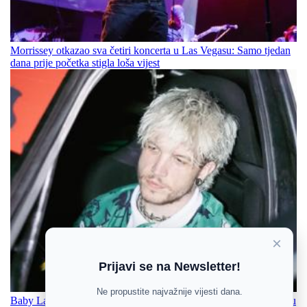
Morrissey otkazao sva četiri koncerta u Las Vegasu: Samo tjedan
dana prije početka stigla loša vijest
×
Prijavi se na Newsletter!
Ne propustite najvažnije vijesti dana.
Baby Lasagna pretvorio iskustvo online napada u borbenu pjesmu