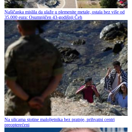
Našičanka mislila da ulaže u plemenite metale, ostala bez više od
35.000 eura: Osumnjičen 43-godišnji Čeh
Na ulicama stotine maloljetnika bez pratnje, prihvatni centri
preopterećeni