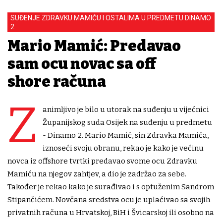
SUĐENJE ZDRAVKU MAMIĆU I OSTALIMA U PREDMETU DINAMO
2
Mario Mamić: Predavao
sam ocu novac sa off
shore računa
Z
animljivo je bilo u utorak na suđenju u vijećnici
Županijskog suda Osijek na suđenju u predmetu
- Dinamo 2. Mario Mamić, sin Zdravka Mamića,
iznoseći svoju obranu, rekao je kako je većinu
novca iz offshore tvrtki predavao svome ocu Zdravku
Mamiću na njegov zahtjev, a dio je zadržao za sebe.
Također je rekao kako je surađivao i s optuženim Sandrom
Stipančićem. Novčana sredstva ocu je uplaćivao sa svojih
privatnih računa u Hrvatskoj, BiH i Švicarskoj ili osobno na