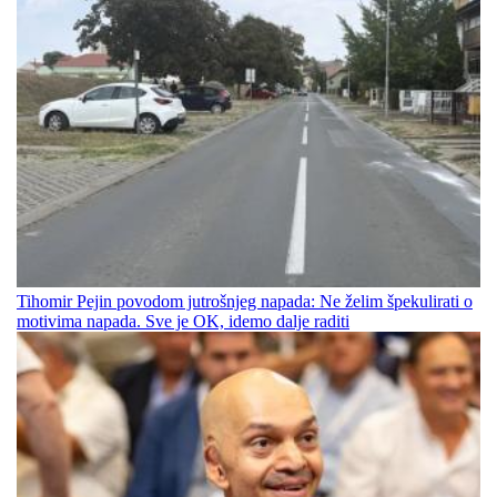
Tihomir Pejin povodom jutrošnjeg napada: Ne želim špekulirati o
motivima napada. Sve je OK, idemo dalje raditi