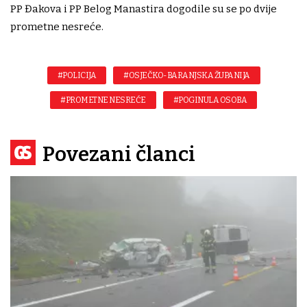
PP Đakova i PP Belog Manastira dogodile su se po dvije
prometne nesreće.
#POLICIJA
#OSJEČKO-BARANJSKA ŽUPANIJA
#PROMETNE NESREĆE
#POGINULA OSOBA
Povezani članci