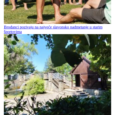
Brođanci pozivaju na najveće slavonsko nadmetanje u starim
športovima