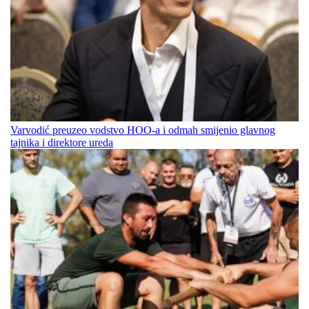
Varvodić preuzeo vodstvo HOO-a i odmah smijenio glavnog
tajnika i direktore ureda