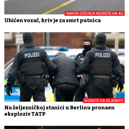
NAKON OČEVIDA NESREĆE NA A6
Uhićen vozač, kriv je za smrt putnica
KORISTE GA ISLAMISTI
Na željezničkoj stanici u Berlinu pronađen
eksploziv TATP