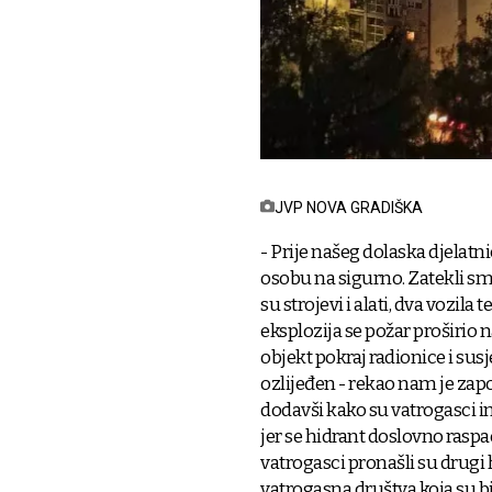
JVP NOVA GRADIŠKA
- Prije našeg dolaska djelat
osobu na sigurno. Zatekli smo
su strojevi i alati, dva vozila
eksplozija se požar proširio n
objekt pokraj radionice i sus
ozlijeđen - rekao nam je zap
dodavši kako su vatrogasci im
jer se hidrant doslovno rasp
vatrogasci pronašli su drugi h
vatrogasna društva koja su 