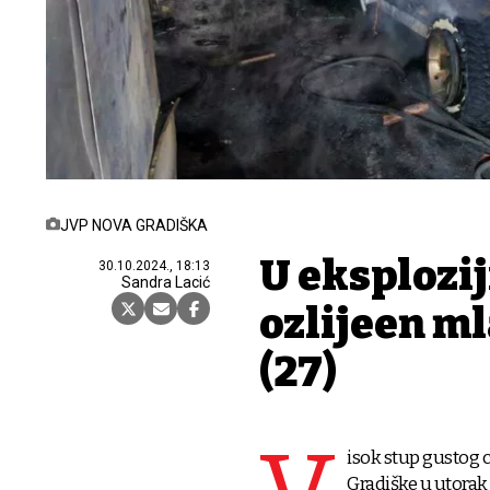
JVP NOVA GRADIŠKA
U eksplozij
30.10.2024., 18:13
Sandra Lacić
ozlijeđen 
(27)
isok stup gustog 
Gradiške u utorak