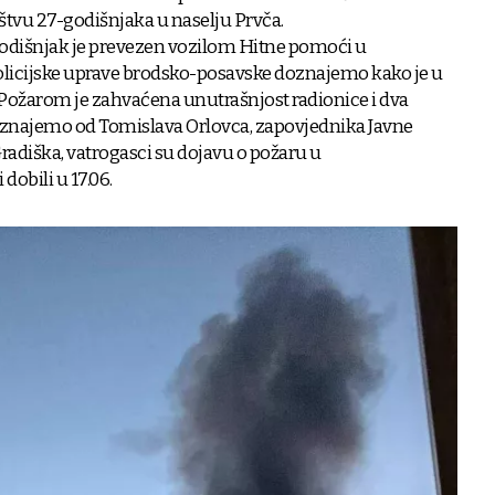
ištvu 27-godišnjaka u naselju Prvča.
išnjak je prevezen vozilom Hitne pomoći u
Policijske uprave brodsko-posavske doznajemo kako je u
. Požarom je zahvaćena unutrašnjost radionice i dva
doznajemo od Tomislava Orlovca, zapovjednika Javne
adiška, vatrogasci su dojavu o požaru u
obili u 17.06.