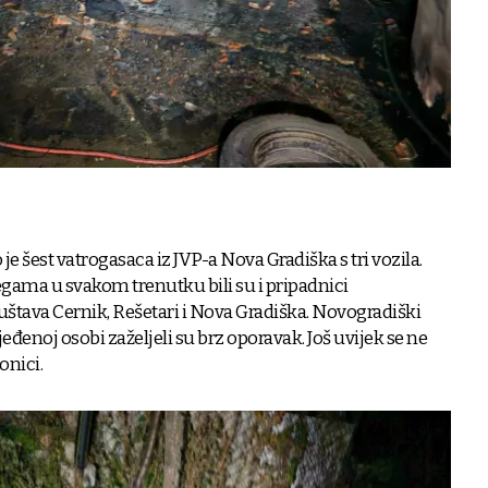
je šest vatrogasaca iz JVP-a Nova Gradiška s tri vozila.
ama u svakom trenutku bili su i pripadnici
štava Cernik, Rešetari i Nova Gradiška. Novogradiški
eđenoj osobi zaželjeli su brz oporavak. Još uvijek se ne
onici.