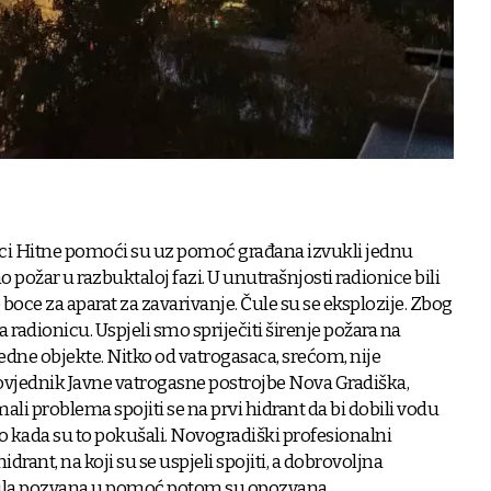
nici Hitne pomoći su uz pomoć građana izvukli jednu
 požar u razbuktaloj fazi. U unutrašnjosti radionice bili
 te boce za aparat za zavarivanje. Čule su se eksplozije. Zbog
a radionicu. Uspjeli smo spriječiti širenje požara na
jedne objekte. Nitko od vatrogasaca, srećom, nije
ovjednik Javne vatrogasne postrojbe Nova Gradiška,
ali problema spojiti se na prvi hidrant da bi dobili vodu
ao kada su to pokušali. Novogradiški profesionalni
idrant, na koji su se uspjeli spojiti, a dobrovoljna
bila pozvana u pomoć potom su opozvana.