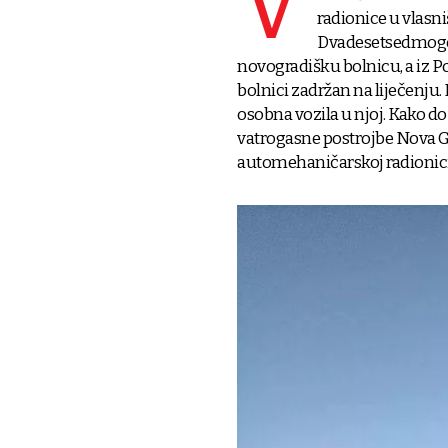
V
radionice u vlasn
Dvadesetsedmogod
novogradišku bolnicu, a iz 
bolnici zadržan na liječenju
osobna vozila u njoj. Kako 
vatrogasne postrojbe Nova Gr
automehaničarskoj radionici d