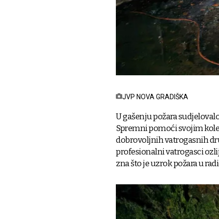
JVP NOVA GRADIŠKA
U gašenju požara sudjelovalo 
Spremni pomoći svojim koleg
dobrovoljnih vatrogasnih dru
profesionalni vatrogasci ozlij
zna što je uzrok požara u radi