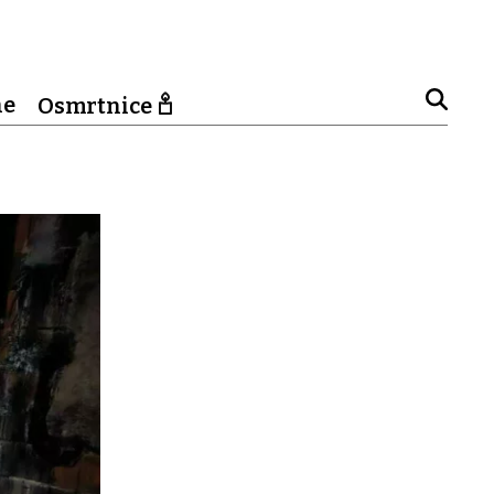
ne
Osmrtnice