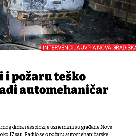
INTERVENCIJA JVP-A NOVA GRADIŠK
i i požaru teško
mladi automehaničar
crnog dima i eksplozije uznemirili su građane Nove
 oko 17 sati. Radilo se o požaru automehaničarske