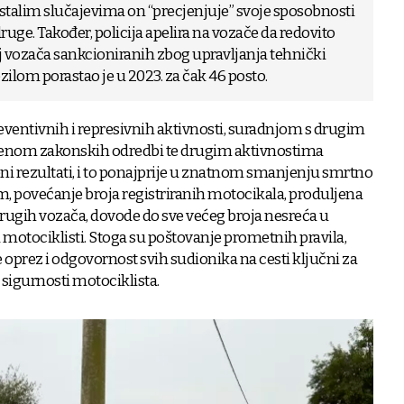
stalim slučajevima on “precjenjuje” svoje sposobnosti
druge. Također, policija apelira na vozače da redovito
oj vozača sankcioniranih zbog upravljanja tehnički
lom porastao je u 2023. za čak 46 posto.
ventivnih i represivnih aktivnosti, suradnjom s drugim
enom zakonskih odredbi te drugim aktivnostima
eni rezultati, i to ponajprije u znatnom smanjenju smrtno
, povećanje broja registriranih motocikala, produljena
 drugih vozača, dovode do sve većeg broja nesreća u
 motociklisti. Stoga su poštovanje prometnih pravila,
 oprez i odgovornost svih sudionika na cesti ključni za
 sigurnosti motociklista.