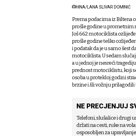
HINA/LANA SLIVAR DOMINIĆ
Prema podacima iz Biltena 
prošle godine u prometnim n
Još 662 motociklista ozlijeđe
prošle godine teško ozlijeđeno
i podatak da je u samo šest
motociklista. U sedam slučaje
a u jednoj je nesreći tragedi
prednost motociklistu, koji s
osoba u protekloj godini stra
brzine i /ili vožnju prilagodil
NE PRECJENJUJ S
Telefoni, slušalice i drugi
držati na cesti, ruke na vol
osposobljen za upravljanj