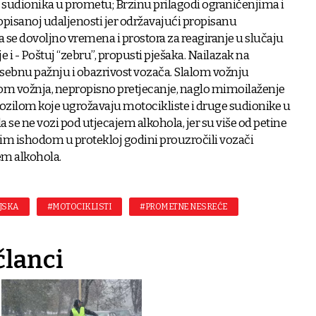
ih sudionika u prometu; Brzinu prilagodi ograničenjima i
ropisanoj udaljenosti jer održavajući propisanu
a se dovoljno vremena i prostora za reagiranje u slučaju
e i - Poštuj “zebru”, propusti pješaka. Nailazak na
posebnu pažnju i obazrivost vozača. Slalom vožnju
alom vožnja, nepropisno pretjecanje, naglo mimoilaženje
vozilom koje ugrožavaju motocikliste i druge sudionike u
a se ne vozi pod utjecajem alkohola, jer su više od petine
m ishodom u protekloj godini prouzročili vozači
em alkohola.
JSKA
#MOTOCIKLISTI
#PROMETNE NESREĆE
članci