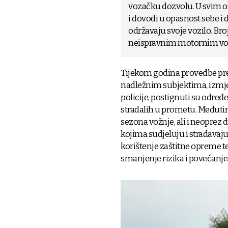
vozačku dozvolu. U svim o
i dovodi u opasnost sebe i 
održavaju svoje vozilo. Br
neispravnim motornim vozi
Tijekom godina provedbe pre
nadležnim subjektima, izmj
policije, postignuti su određ
stradalih u prometu. Međutim
sezona vožnje, ali i neoprez
kojima sudjeluju i stradavaju
korištenje zaštitne opreme te
smanjenje rizika i povećanje