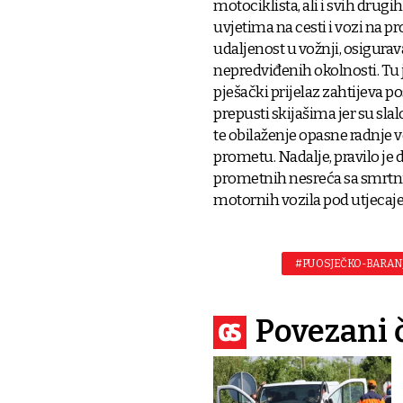
motociklista, ali i svih drug
uvjetima na cesti i vozi na p
udaljenost u vožnji, osigurav
nepredviđenih okolnosti. Tu j
pješački prijelaz zahtijeva 
prepusti skijašima jer su sl
te obilaženje opasne radnje 
prometu. Nadalje, pravilo je d
prometnih nesreća sa smrtni
motornih vozila pod utjecaj
#PU OSJEČKO-BARAN
Povezani 