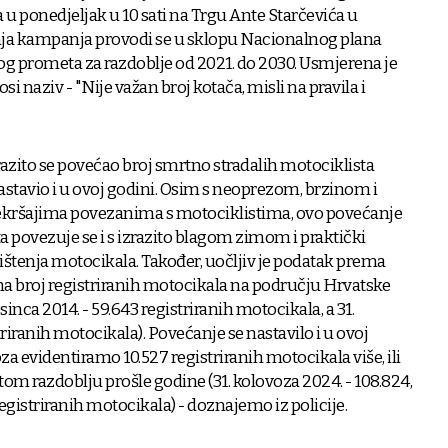
u ponedjeljak u 10 sati na Trgu Ante Starčevića u
ja kampanja provodi se u sklopu Nacionalnog plana
og prometa za razdoblje od 2021. do 2030. Usmjerena je
si naziv - "Nije važan broj kotača, misli na pravila i
razito se povećao broj smrtno stradalih motociklista
 nastavio i u ovoj godini. Osim s neoprezom, brzinom i
ršajima povezanima s motociklistima, ovo povećanje
a povezuje se i s izrazito blagom zimom i praktički
enja motocikala. Također, uočljiv je podatak prema
a broj registriranih motocikala na području Hrvatske
sinca 2014. - 59.643 registriranih motocikala, a 31.
triranih motocikala). Povećanje se nastavilo i u ovoj
voza evidentiramo 10.527 registriranih motocikala više, ili
om razdoblju prošle godine (31. kolovoza 2024. - 108.824,
registriranih motocikala) - doznajemo iz policije.