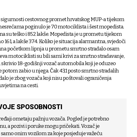
o sigurnosti cestovnog promet hrvatskog MUP-a tijekom
esrećama poginulo je 70 motociklista i šest mopedista.
na su teško i 852 lakše. Mopedista je u prometu tijekom
 161, a lakše 374. Koliko je situacija alarmantna, svjedoči
 dana početkom lipnja u prometu smrtno stradalo osam
va motociklisti su bili sami krivi za smrtno stradavanje,
ju skrivio 18-godišnji vozač automobila koji je oduzeo
e potom zabio u njega. Čak 43,1 posto smrtno stradalih
dalo je zbog vozača koji nisu poštovali ograničenja
i uvjetima na cesti.
VOJE SPOSOBNOSTI
 uređaji ometaju pažnju vozača. Pogled je potrebno
anu, a pozivi i poruke mogu pričekati. Vozač je
e samo onim vozilom za koje posjeduje važeću