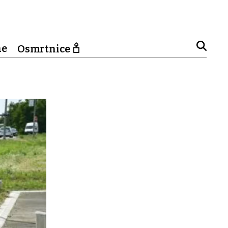
ne
Osmrtnice