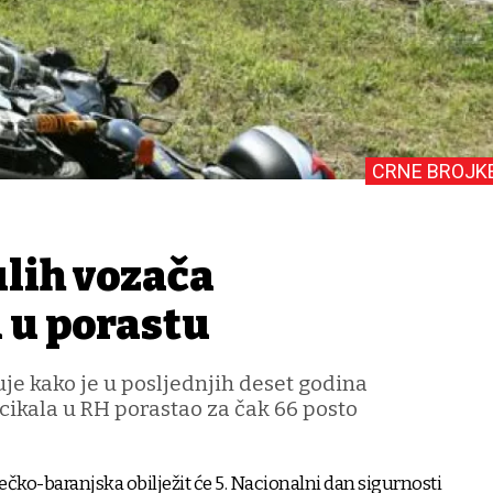
CRNE BROJK
ulih vozača
 u porastu
uje kako je u posljednjih deset godina
cikala u RH porastao za čak 66 posto
ječko-baranjska obilježit će 5. Nacionalni dan sigurnosti