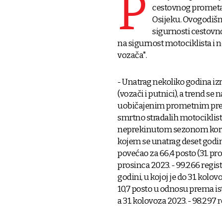
P
cestovnog prometa 
Osijeku. Ovogodišn
sigurnosti cestovn
na sigurnost motociklista i no
vozača".
- Unatrag nekoliko godina iz
(vozači i putnici), a trend se
uobičajenim prometnim prek
smrtno stradalih motociklist
neprekinutom sezonom korišt
kojem se unatrag deset godin
povećao za 66,4 posto (31. pro
prosinca 2023. - 99.266 regis
godini, u kojoj je do 31. kolo
10,7 posto u odnosu prema ist
a 31. kolovoza 2023. - 98.297 