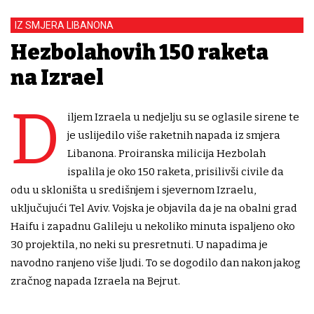
IZ SMJERA LIBANONA
Hezbolahovih 150 raketa
na Izrael
D
iljem Izraela u nedjelju su se oglasile sirene te
je uslijedilo više raketnih napada iz smjera
Libanona. Proiranska milicija Hezbolah
ispalila je oko 150 raketa, prisilivši civile da
odu u skloništa u središnjem i sjevernom Izraelu,
uključujući Tel Aviv. Vojska je objavila da je na obalni grad
Haifu i zapadnu Galileju u nekoliko minuta ispaljeno oko
30 projektila, no neki su presretnuti. U napadima je
navodno ranjeno više ljudi. To se dogodilo dan nakon jakog
zračnog napada Izraela na Bejrut.