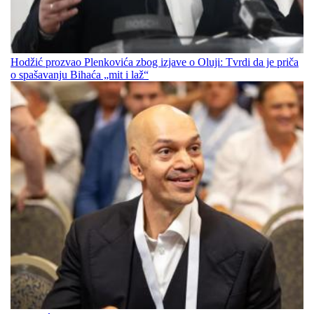
Hodžić prozvao Plenkovića zbog izjave o Oluji: Tvrdi da je priča
o spašavanju Bihaća „mit i laž“