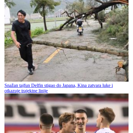
Snažan tajfun Delfin stigao do Japana, Kina zatvara luke i
otkazuje trajektne linije