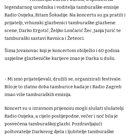
legendarnog urednika i voditelja tamburaške emisije
Radio Osijeka, Ritam Šokadije. Na koncertu su ga pratili i
prijatelji, vrhunski glazbenici tamburaške glazbene
scene, Darko Ergotić, Željko Lončarić Žec, Janja Jurić te
tamburaški sastavi Ravnica i Žeteoci.
Šima Jovanovac koji je koncertom obilježio i 60 godina
uspješne glazbeničke karijere znao je Darka u dušu.
- Mi smo prijateljevali, družili se, organizirali festivale.
Bilo je to zlatno doba tamburice kada je i Radio Zagreb
imao više tamburaških emisija.
Koncert su u izravnom prijenosu mogli slušati slušatelji
Radio Osijeka, a cijelo poslijepodne, večer i noć bila je
posvećena tamburaškoj glazbi. Pozdravljajući
poštovatelje Darkovog djela i ljubitelje tamburaške