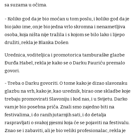
sa suzama u očima.
- Koliko god da je bio moćan u tom poslu, i koliko god da je
bio jako ime, on je bio jedna vrlo skromna i nenametljiva
osoba, koja ništa nije tražila i s kojom se bilo lako i lijepo
družiti, rekla je Blanka Došen
Urednica, voditeljica i promotorica tamburaške glazbe
Đurđa Habel, rekla je kako se o Darku Pauriću premalo
govori.
- Treba o Darku govoriti. O tome kako je dizao slavonsku
glazbu na vrh, kako je, kao urednik, birao one skladbe koje
trebaju promovirati Slavoniju i kod nas, i u Svijetu. Darko
vam je bio posebna priča. Znali smo zajedno biti na
festivalima, i do ranih jutarnjih sati, i do detalja
raspravljati o svakoj pjesmi koja će se pojaviti na festivalu.
Znao se i zabaviti, ali je bio veliki profesionalac, rekla je