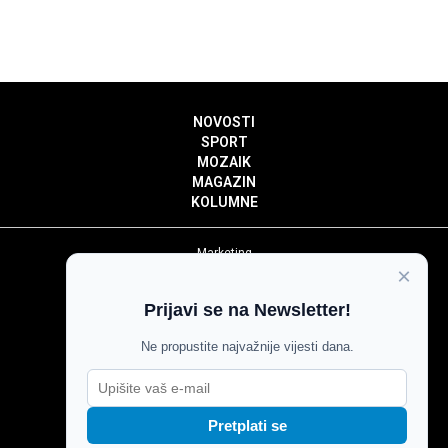
NOVOSTI
SPORT
MOZAIK
MAGAZIN
KOLUMNE
Marketing
×
Politika privatnosti
Politika kolačića
Prijavi se na Newsletter!
Impressum
Pravila prenošenja sadržaja
Ne propustite najvažnije vijesti dana.
Pravila komentiranja
Agroglas
Pretplati se