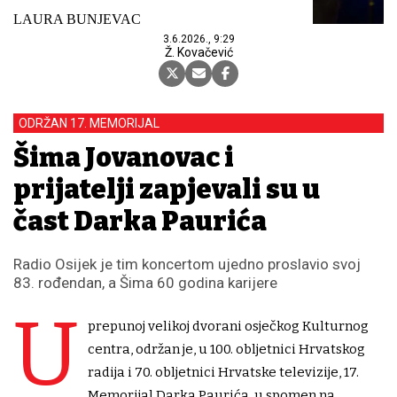
LAURA BUNJEVAC
3.6.2026., 9:29
Ž. Kovačević
ODRŽAN 17. MEMORIJAL
Šima Jovanovac i
prijatelji zapjevali su u
čast Darka Paurića
Radio Osijek je tim koncertom ujedno proslavio svoj
83. rođendan, a Šima 60 godina karijere
U
prepunoj velikoj dvorani osječkog Kulturnog
centra, održan je, u 100. obljetnici Hrvatskog
radija i 70. obljetnici Hrvatske televizije, 17.
Memorijal Darka Paurića, u spomen na