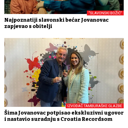
“SLAVONSKI BOŽIĆ”
Najpoznatiji slavonski bećar Jovanovac
zapjevao s obitelji
IZVOĐAČ TAMBURAŠKE GLAZBE
Šima Jovanovac potpisao ekskluzivni ugovor
i nastavio suradnju s Croatia Recordsom