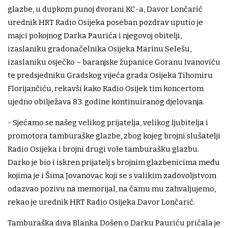
glazbe, u dupkom punoj dvorani KC-a, Davor Lončarić
urednik HRT Radio Osijeka poseban pozdrav uputio je
majci pokojnog Darka Paurića i njegovoj obitelji,
izaslaniku gradonačelnika Osijeka Marinu Selešu,
izaslaniku osječko – baranjske županice Goranu Ivanoviću
te predsjedniku Gradskog vijeća grada Osijeka Tihomiru
Florijančiću, rekavši kako Radio Osijek tim koncertom
ujedno obilježava 83. godine kontinuiranog djelovanja.
- Sjećamo se našeg velikog prijatelja, velikog ljubitelja i
promotora tamburaške glazbe, zbog kojeg brojni slušatelji
Radio Osijeka i brojni drugi vole tamburašku glazbu.
Darko je bio i iskren prijatelj s brojnim glazbenicima među
kojima je i Šima Jovanovac koji se s valikim zadovoljstvom
odazvao pozivu na memorijal, na čamu mu zahvaljujemo,
rekao je urednik HRT Radio Osijeka Davor Lončarić.
Tamburaška diva Blanka Došen o Darku Pauriću pričala je