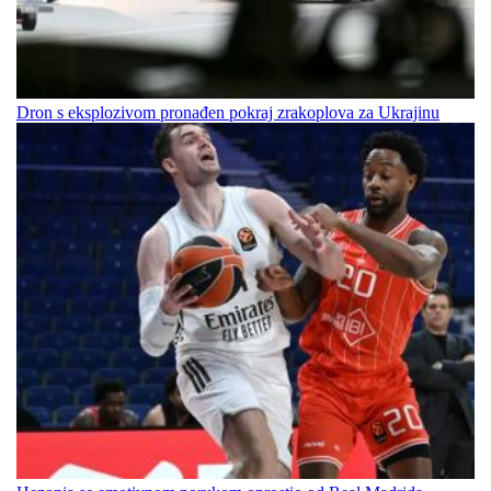
Dron s eksplozivom pronađen pokraj zrakoplova za Ukrajinu