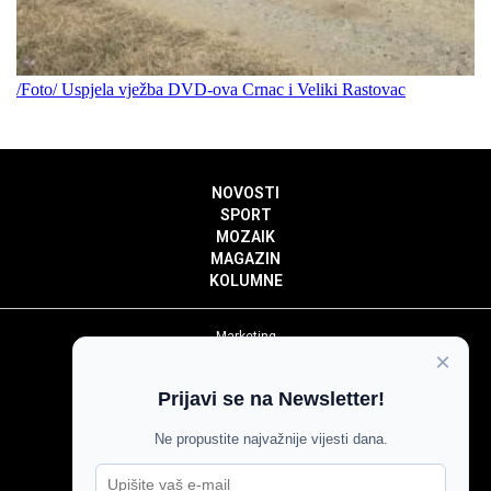
/Foto/ Uspjela vježba DVD-ova Crnac i Veliki Rastovac
NOVOSTI
SPORT
MOZAIK
MAGAZIN
KOLUMNE
Marketing
×
Politika privatnosti
Politika kolačića
Prijavi se na Newsletter!
Impressum
Pravila prenošenja sadržaja
Ne propustite najvažnije vijesti dana.
Pravila komentiranja
Agroglas