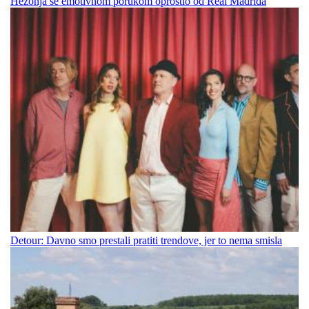
Hezonja se emotivnom porukom oprostio od Real Madrida
Detour: Davno smo prestali pratiti trendove, jer to nema smisla