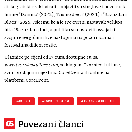
diskografski reaktivirali – objavili su singlove i nove rock-
himne “Danima” (2023.), “Nismo djeca” (2024.) i “Razuzdani
Blues” (2025.), pjesmu koja je svojevrsni nastavak velikog
hita “Razuzdan i lud”, a publiku su nastavili osvajati i
svojim energičnim live nastupima na pozornicama i
festivalima diljem regije.
Ulaznice po cijeni od 17 eura dostupne su na
www.tvornicakulture.com
, na blagajni Tvornice kulture,
svim prodajnim mjestima CoreEventa ili online na
platformi CoreEvent.
#KOJOTI
#DAVOR VIDUKA
#TVORNICA KULTURE
Povezani članci