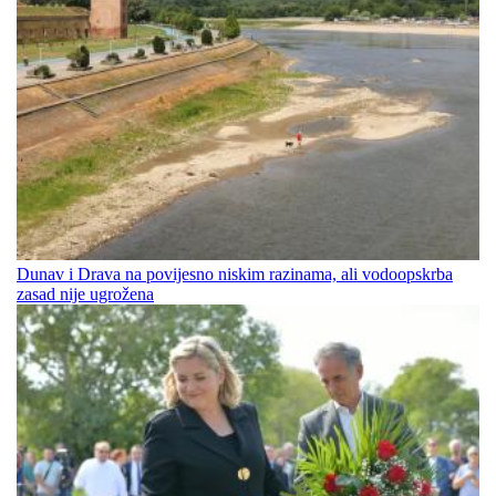
Dunav i Drava na povijesno niskim razinama, ali vodoopskrba
zasad nije ugrožena