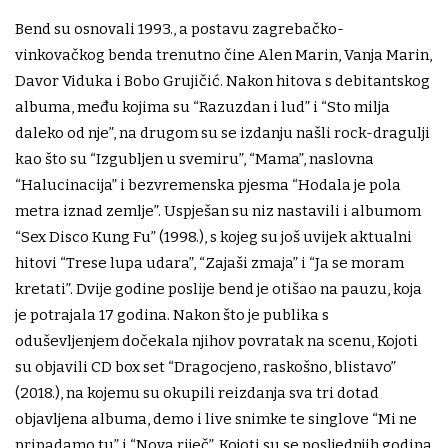
Bend su osnovali 1993., a postavu zagrebačko-
vinkovačkog benda trenutno čine Alen Marin, Vanja Marin,
Davor Viduka i Bobo Grujičić. Nakon hitova s debitantskog
albuma, među kojima su “Razuzdan i lud” i “Sto milja
daleko od nje”, na drugom su se izdanju našli rock-dragulji
kao što su “Izgubljen u svemiru”, “Mama”, naslovna
“Halucinacija” i bezvremenska pjesma “Hodala je pola
metra iznad zemlje”. Uspješan su niz nastavili i albumom
“Sex Disco Kung Fu” (1998.), s kojeg su još uvijek aktualni
hitovi “Trese lupa udara”, “Zajaši zmaja” i “Ja se moram
kretati”. Dvije godine poslije bend je otišao na pauzu, koja
je potrajala 17 godina. Nakon što je publika s
oduševljenjem dočekala njihov povratak na scenu, Kojoti
su objavili CD box set “Dragocjeno, raskošno, blistavo”
(2018.), na kojemu su okupili reizdanja sva tri dotad
objavljena albuma, demo i live snimke te singlove “Mi ne
pripadamo tu” i “Nova riječ”. Kojoti su se posljednjih godina