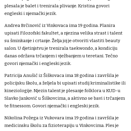
plesala je balet i trenirala plivanje. Kristina govori
engleski i njemački jezik.
Andrea Brčinović iz Vinkovaca ima 19 godina. Planira
upisati Filozofski fakultet, a njezina velika strast i talent
su šminkanje i crtanje. Želja joj je otvoriti vlastiti beauty
salon. U djetinjstvu je trenirala taekwondo, a kondiciju
danas održava trčanjem i vježbanjem u teretani. Tečno
govori njemački i engleski jezik.
Patricija Anušić iz Šiškovaca ima 18 godina i završila je
policijsku školu, a željela bi upisati studij kriminalistike ili
kineziologije. Njezin talent je plesanje folklora u KUD-u
Slavko Janković u Šiškovcima, a aktivno se bavi i trčanjem
te fitnessom. Govori njemački i engleski jezik.
Nikolina Požega iz Vukovara ima 19 godina i završila je
medicinsku školu za fizioterapiju u Vinkovcima. Ples je