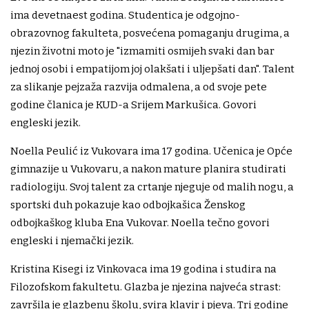
ima devetnaest godina. Studentica je odgojno-
obrazovnog fakulteta, posvećena pomaganju drugima, a
njezin životni moto je "izmamiti osmijeh svaki dan bar
jednoj osobi i empatijom joj olakšati i uljepšati dan". Talent
za slikanje pejzaža razvija odmalena, a od svoje pete
godine članica je KUD-a Srijem Markušica. Govori
engleski jezik.
Noella Peulić iz Vukovara ima 17 godina. Učenica je Opće
gimnazije u Vukovaru, a nakon mature planira studirati
radiologiju. Svoj talent za crtanje njeguje od malih nogu, a
sportski duh pokazuje kao odbojkašica Ženskog
odbojkaškog kluba Ena Vukovar. Noella tečno govori
engleski i njemački jezik.
Kristina Kisegi iz Vinkovaca ima 19 godina i studira na
Filozofskom fakultetu. Glazba je njezina najveća strast:
završila je glazbenu školu, svira klavir i pjeva. Tri godine