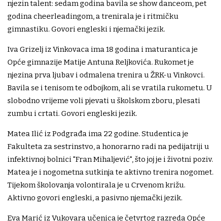
njezin talent: sedam godina bavila se show danceom, pet
godina cheerleadingom, a trenirala je i ritmičku
gimnastiku. Govori engleski i njemački jezik.
Iva Grizelj iz Vinkovaca ima 18 godina i maturantica je
Opće gimnazije Matije Antuna Reljkovića. Rukomet je
njezina prva ljubav i odmalena trenira u ŽRK-u Vinkovci.
Bavila se i tenisom te odbojkom, ali se vratila rukometu. U
slobodno vrijeme voli pjevati u školskom zboru, plesati
zumbu i crtati. Govori engleski jezik.
Matea Ilić iz Podgrađa ima 22 godine. Studentica je
Fakulteta za sestrinstvo, a honorarno radi na pedijatriji u
infektivnoj bolnici "Fran Mihaljević", što joj je i životni poziv.
Matea je i nogometna sutkinja te aktivno trenira nogomet.
Tijekom školovanja volontirala je u Crvenom križu.
Aktivno govori engleski, a pasivno njemački jezik.
Eva Marić iz Vukovara učenica je četvrtog razreda Opće