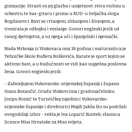
gimnazije. Strasti su joj glazba i umjetnost: svira violinu u
orkestru te bas-gitaru i primu u KUD-u Seljačka sloga
Bogdanovci. Bavi se crtanjem, slikanjem i šivanjem, a
trenirala je odbojku i veslanje. Govori engleski jezik od
ranog djetinjstva, a uz njega uči i španjolski i njemački.
Nada Mrkonja iz Vinkovaca ima 18 godina i maturantica je
Tehničke škole Ruđera Boškovića. Karate je sport kojim se
aktivno bavi, a u budućnosti se vidi kao uspješna poslovna
žena. Govori engleski jezik.
- Zahvaljujem Vukovarsko-srijemskoj županiji i županu
Ivanu Bosančić, Gradu Vinkovcima i gradonačelniku
Josipu Romić te Turističkoj zajednici Vukovarsko-
srijemske županije i direktorici Majdi Jakša što su podržali
ovogodišnji izbor - rekla je Iva Loparić Kontek, vlasnica
licence Miss Hrvatske za Miss svijeta.