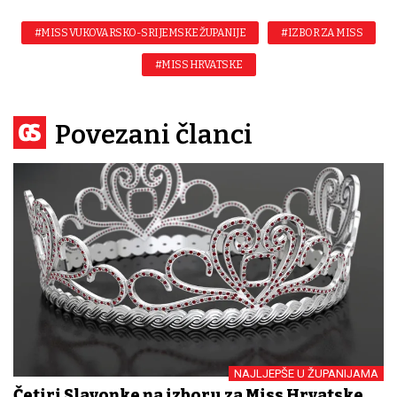
#MISS VUKOVARSKO-SRIJEMSKE ŽUPANIJE
#IZBOR ZA MISS
#MISS HRVATSKE
Povezani članci
NAJLJEPŠE U ŽUPANIJAMA
Četiri Slavonke na izboru za Miss Hrvatske