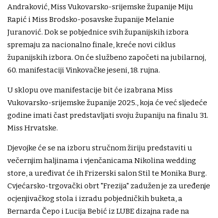
Andraković, Miss Vukovarsko-srijemske županije Miju
Rapić i Miss Brodsko-posavske županije Melanie
Juranović. Dok se pobjednice svih županijskih izbora
spremaju za nacionalno finale, kreće novi ciklus
županijskih izbora. On će službeno započeti na jubilarnoj,
60. manifestaciji Vinkovačke jeseni, 18. rujna.
U sklopu ove manifestacije bit će izabrana Miss
Vukovarsko-srijemske županije 2025., koja će već sljedeće
godine imati čast predstavljati svoju županiju na finalu 31.
Miss Hrvatske.
Djevojke će se na izboru stručnom žiriju predstaviti u
večernjim haljinama i vjenčanicama Nikolina wedding
store, a uređivat će ih Frizerski salon Stil te Monika Burg.
Cvjećarsko-trgovački obrt "Frezija" zadužen je za uređenje
ocjenjivačkog stola i izradu pobjedničkih buketa, a
Bernarda Čepo i Lucija Bebić iz LUBE dizajna rade na