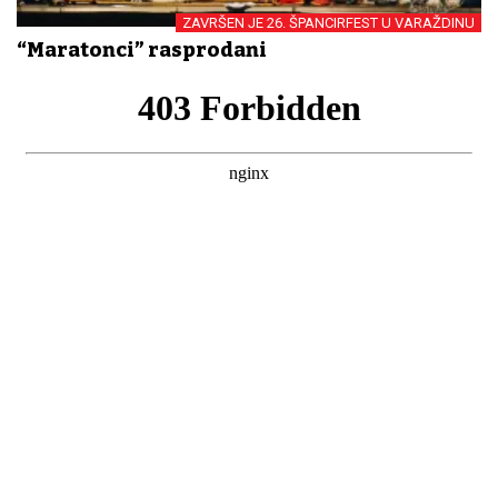
ZAVRŠEN JE 26. ŠPANCIRFEST U VARAŽDINU
“Maratonci” rasprodani