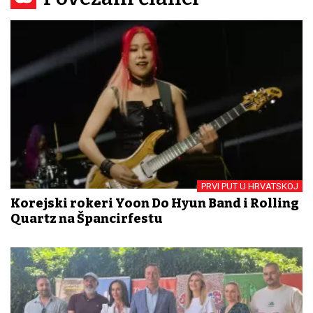
PRVI PUT U HRVATSKOJ
Korejski rokeri Yoon Do Hyun Band i Rolling
Quartz na Špancirfestu