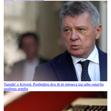
Turudić o Kövesi: Posljednja dva ili tri mjeseca iza sebe ostavlja
spaljenu zemlju