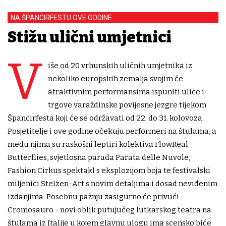
NA ŠPANCIRFESTU OVE GODINE
Stižu ulični umjetnici
V
iše od 20 vrhunskih uličnih umjetnika iz
nekoliko europskih zemalja svojim će
atraktivnim performansima ispuniti ulice i
trgove varaždinske povijesne jezgre tijekom
Špancirfesta koji će se održavati od 22. do 31. kolovoza.
Posjetitelje i ove godine očekuju performeri na štulama, a
među njima su raskošni leptiri kolektiva FlowReal
Butterflies, svjetlosna parada Parata delle Nuvole,
Fashion Cirkus spektakl s eksplozijom boja te festivalski
miljenici Stelzen-Art s novim detaljima i dosad neviđenim
izdanjima. Posebnu pažnju zasigurno će privući
Cromosauro - novi oblik putujućeg lutkarskog teatra na
štulama iz Italije u kojem glavnu ulogu ima scensko biće