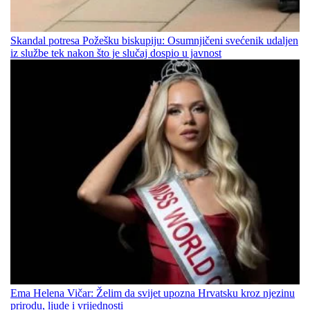
Skandal potresa Požešku biskupiju: Osumnjičeni svećenik udaljen
iz službe tek nakon što je slučaj dospio u javnost
Ema Helena Vičar: Želim da svijet upozna Hrvatsku kroz njezinu
prirodu, ljude i vrijednosti