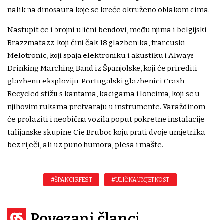
nalik na dinosaura koje se kreće okruženo oblakom dima.
Nastupit će i brojni ulični bendovi, među njima i belgijski
Brazzmatazz, koji čini čak 18 glazbenika, francuski
Melotronic, koji spaja elektroniku i akustiku i Always
Drinking Marching Band iz Španjolske, koji će prirediti
glazbenu eksploziju. Portugalski glazbenici Crash
Recycled stižu s kantama, kacigama i loncima, koji se u
njihovim rukama pretvaraju u instrumente. Varaždinom
će prolaziti i neobična vozila poput pokretne instalacije
talijanske skupine Cie Bruboc koju prati dvoje umjetnika
bez riječi, ali uz puno humora, plesa i mašte.
#ŠPANCIRFEST
#ULIČNA UMJETNOST
Povezani članci