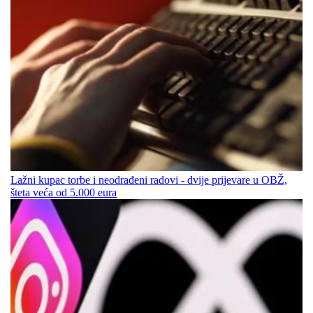
Lažni kupac torbe i neodrađeni radovi - dvije prijevare u OBŽ,
šteta veća od 5.000 eura