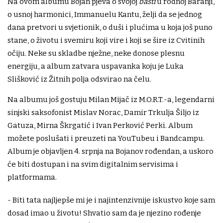
Na ovom albumu Bojan pjeva o svojoj
bašti
u rodnoj Baranji,
o usnoj harmonici, Immanuelu Kantu, želji da se jednog
dana pretvori u svjetionik, o duši i plućima u koja još puno
stane, o životu i svemiru koji vire i koji se šire iz Cvitinih
očiju. Neke su skladbe nježne, neke donose plesnu
energiju, a album zatvara uspavanka koju je Luka
Slišković iz Žitnih polja odsvirao na čelu.
Na albumu još gostuju Milan Mijač iz M.O.R.T.-a, legendarni
sinjski saksofonist Mislav Norac, Damir Trkulja Šiljo iz
Gatuza, Mirna Škrgatić i Ivan Perković Perki. Album
možete poslušati i preuzeti na YouTubeu i Bandcampu.
Album je objavljen 4. srpnja na Bojanov rođendan, a uskoro
će biti dostupan i na svim digitalnim servisima i
platformama.
- Biti tata najljepše mi je i najintenzivnije iskustvo koje sam
dosad imao u životu! Shvatio sam da je njezino rođenje