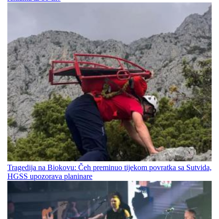
Tragedija na Biokovu: Čeh preminuo tijekom povratka sa Sutvida,
HGSS upozorava planinare