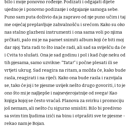
bilo i moje ponovno rođenje. Podizati i odgajati dijete
ujedno je i ponovno podizanje i odgajanje samoga sebe.
Puno sam puta doživio da ja zapravo od nje puno učim i taj
me osjećaj preplavljuje zahvalnošću i srećom. Kako su oko
nas stalno glazbeni instrumenti i ona sama voli po njima
prčkati, palo mi je na pamet snimiti album koji će biti moj
dar njoj. Tata radi to što inače radi, ali sad sa sviješću da će
i Cvita to slušati. Ona je sad godinu i pol i kad čuje neku od
tih pjesama, samo uzvikne: “Tata!” i počne plesati ili se
vrtjeti ukrug. Sad reagira na ritam, a možda će, kako bude
rasla, reagirati i na riječi. Kako ona bude rasla i razvijala
se, tako će joj i te pjesme uvijek nešto drugo govoriti, i to je
ono što mi je najljepše i najnevjerojatnije od svega! Kao
knjiga kojoj se često vraćaš. Planova za svirku i promociju
još nemam, ali nešto ću sigurno smisliti. Bilo bi predivno
sa svim tim ljudima izići na binu i otprašiti sve te pjesme -
rekao nam je Bojan.