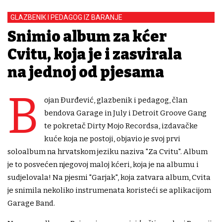
GLAZBENIK I PEDAGOG IZ BARANJE
Snimio album za kćer
Cvitu, koja je i zasvirala
na jednoj od pjesama
B
ojan Đurđević, glazbenik i pedagog, član
bendova Garage in July i Detroit Groove Gang
te pokretač Dirty Mojo Recordsa, izdavačke
kuće koja ne postoji, objavio je svoj prvi
soloalbum na hrvatskom jeziku naziva "Za Cvitu". Album
je to posvećen njegovoj maloj kćeri, koja je na albumu i
sudjelovala! Na pjesmi "Garjak", koja zatvara album, Cvita
je snimila nekoliko instrumenata koristeći se aplikacijom
Garage Band.