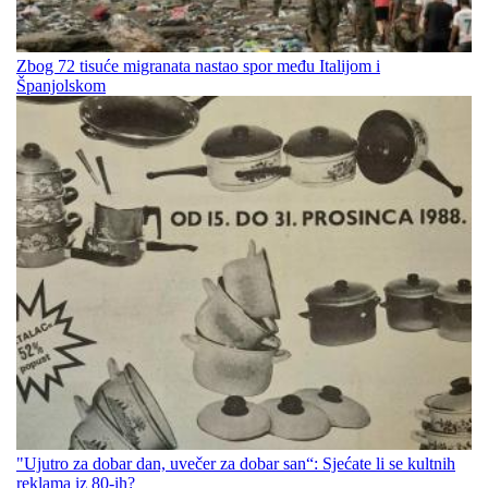
Zbog 72 tisuće migranata nastao spor među Italijom i
Španjolskom
"Ujutro za dobar dan, uvečer za dobar san“: Sjećate li se kultnih
reklama iz 80-ih?