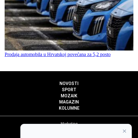
Prodaja automobila u Hrvatskoj povećana za 5,2 posto
NOVOSTI
SPORT
MOZAIK
MAGAZIN
KOLUMNE
Marketing
×
Politika privatnosti
Politika kolačića