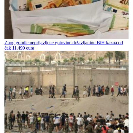
Zbog gomile neprijavljene gotovine državljaninu BiH kazna od
čak 11.490 eura