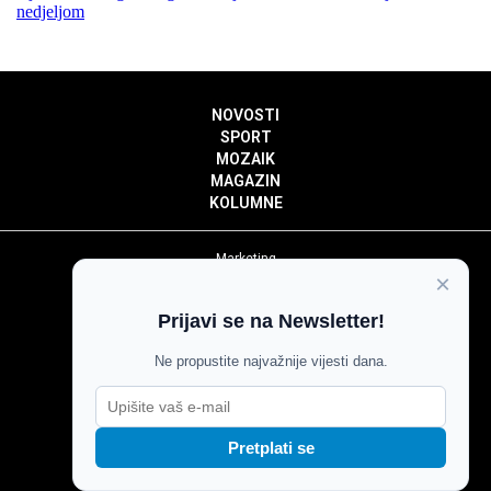
nedjeljom
NOVOSTI
SPORT
MOZAIK
MAGAZIN
KOLUMNE
Marketing
×
Politika privatnosti
Politika kolačića
Prijavi se na Newsletter!
Impressum
Pravila prenošenja sadržaja
Ne propustite najvažnije vijesti dana.
Pravila komentiranja
Agroglas
Pretplati se
Copyright © Glas Slavonije 2024.