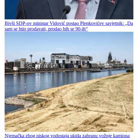
Bivši SDP-ov ministar Vidović postao Plenkovićev savjetnik: „Da
sam se htio prodavati, prodao bih se 90-ih“
Njemačka zbog niskog vodostaja ukida zabranu vožnje kamiona