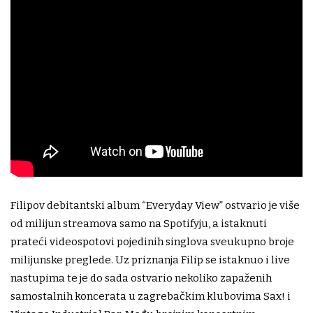
Filipov debitantski album “Everyday View” ostvario je više
od milijun streamova samo na Spotifyju, a istaknuti
prateći videospotovi pojedinih singlova sveukupno broje
milijunske preglede. Uz priznanja Filip se istaknuo i live
nastupima te je do sada ostvario nekoliko zapaženih
samostalnih koncerata u zagrebačkim klubovima Sax! i