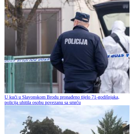
U kući u Slavonskom Brodu pronađeno tijelo 71-godišnjaka,
policija uhitila osobu povezanu sa smrću