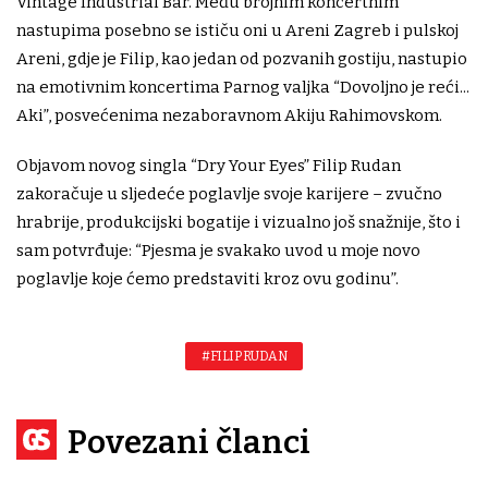
Vintage Industrial Bar. Među brojnim koncertnim
nastupima posebno se ističu oni u Areni Zagreb i pulskoj
Areni, gdje je Filip, kao jedan od pozvanih gostiju, nastupio
na emotivnim koncertima Parnog valjka “Dovoljno je reći...
Aki”, posvećenima nezaboravnom Akiju Rahimovskom.
Objavom novog singla “Dry Your Eyes” Filip Rudan
zakoračuje u sljedeće poglavlje svoje karijere – zvučno
hrabrije, produkcijski bogatije i vizualno još snažnije, što i
sam potvrđuje: “Pjesma je svakako uvod u moje novo
poglavlje koje ćemo predstaviti kroz ovu godinu”.
#FILIP RUDAN
Povezani članci