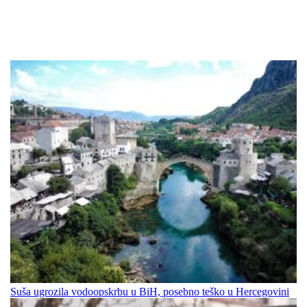
Suša ugrozila vodoopskrbu u BiH, posebno teško u Hercegovini