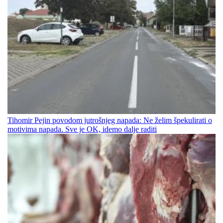
Tihomir Pejin povodom jutrošnjeg napada: Ne želim špekulirati o
motivima napada. Sve je OK, idemo dalje raditi