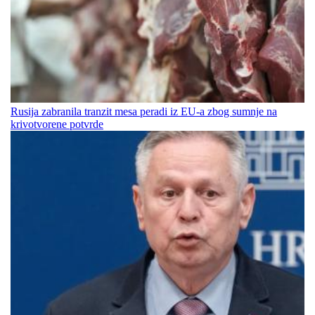
Rusija zabranila tranzit mesa peradi iz EU-a zbog sumnje na
krivotvorene potvrde