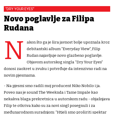
“DRY YOUR EYES”
Novo poglavlje za Filipa
Rudana
N
akon što ga je šira javnost bolje upoznala kroz
debitantski album “Everyday View”, Filip
Rudan najavljuje novo glazbeno poglavlje.
Objavom autorskog singla “Dry Your Eyes”
donosi zaokret u zvuku i potvrđuje da intenzivno radi na
novim pjesmama.
- Na pjesmi smo radili moj producent Niko Nobilo i ja.
Poveo nas je sound The Weeknda i Tame Impale kao
nekakva blaga prekretnica u autorskom radu - objašnjava
Filip te otkriva kako su za novi singl posegnuli i za
međunarodnom suradnjom: “Htjeli smo proširiti spektar