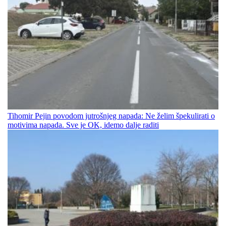
Tihomir Pejin povodom jutrošnjeg napada: Ne želim špekulirati o
motivima napada. Sve je OK, idemo dalje raditi