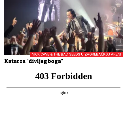
NICK CAVE & THE BAD SEEDS U ZAGREBAČKOJ ARENI
Katarza "divljeg boga"