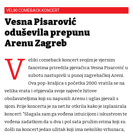
VELIKI COMEBACK KONCERT
Vesna Pisarović
oduševila prepunu
Arenu Zagreb
V
eliki comeback koncert svojim je vjernim
fanovima priredila pjevačica Vesna Pisarović u
subotu nastupivši u punoj zagrebačkoj Areni.
Ova pop-kraljica s početka 2000. vratila se na
velika vrata i otpjevala svoje najveće hitove
obožavateljima koji su napunili Arenu i uglas pjevali s
njom. Prije koncerta je za net.hr otkrila kako je isplanirala
koncert: "Slagala sam ga vođena intuicijom i iskustvom te
vođena zadatkom da u dva i pol sata pružim svima koji su
došli na koncert jedan užitak koji ima nekoliko vrhunaca,