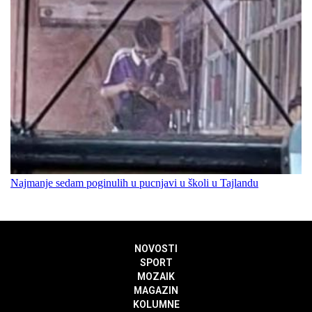
Najmanje sedam poginulih u pucnjavi u školi u Tajlandu
NOVOSTI
SPORT
MOZAIK
MAGAZIN
KOLUMNE