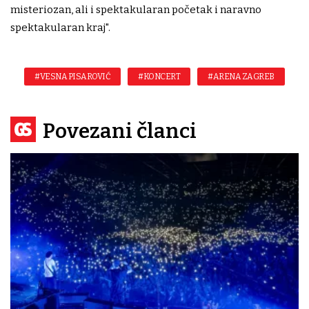
misteriozan, ali i spektakularan početak i naravno
spektakularan kraj".
#VESNA PISAROVIĆ
#KONCERT
#ARENA ZAGREB
Povezani članci