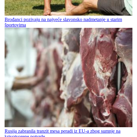
Brođanci pozivaju na najveće slavonsko nadmetanje u starim
športovima
Rusija zabranila tranzit mesa peradi iz EU-a zbog sumnje na
krivotvorene potvrde