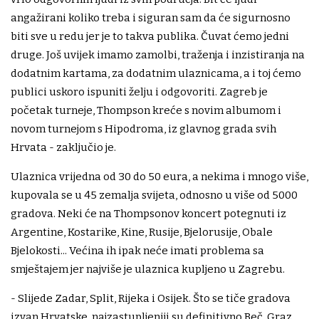
angažirani koliko treba i siguran sam da će sigurnosno
biti sve u redu jer je to takva publika. Čuvat ćemo jedni
druge. Još uvijek imamo zamolbi, traženja i inzistiranja na
dodatnim kartama, za dodatnim ulaznicama, a i toj ćemo
publici uskoro ispuniti želju i odgovoriti. Zagreb je
početak turneje, Thompson kreće s novim albumom i
novom turnejom s Hipodroma, iz glavnog grada svih
Hrvata - zaključio je.
Ulaznica vrijedna od 30 do 50 eura, a nekima i mnogo više,
kupovala se u 45 zemalja svijeta, odnosno u više od 5000
gradova. Neki će na Thompsonov koncert potegnuti iz
Argentine, Kostarike, Kine, Rusije, Bjelorusije, Obale
Bjelokosti... Većina ih ipak neće imati problema sa
smještajem jer najviše je ulaznica kupljeno u Zagrebu.
- Slijede Zadar, Split, Rijeka i Osijek. Što se tiče gradova
izvan Hrvatske, najzastupljeniji su definitivno Beč, Graz,