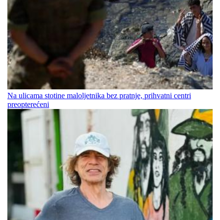
Na ulicama stotine maloljetnika bez pratnje, prihvatni centri
preopterećeni