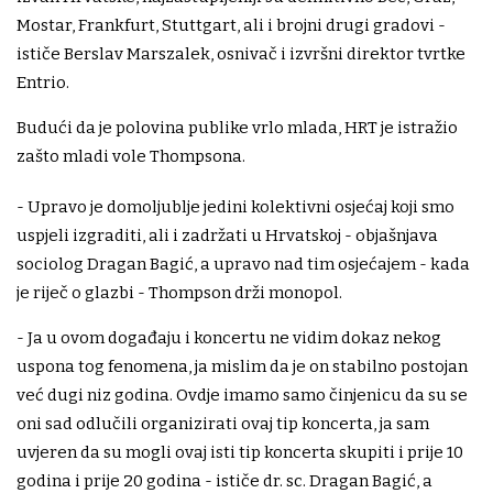
Mostar, Frankfurt, Stuttgart, ali i brojni drugi gradovi -
ističe Berslav Marszalek, osnivač i izvršni direktor tvrtke
Entrio.
Budući da je polovina publike vrlo mlada, HRT je istražio
zašto mladi vole Thompsona.
- Upravo je domoljublje jedini kolektivni osjećaj koji smo
uspjeli izgraditi, ali i zadržati u Hrvatskoj - objašnjava
sociolog Dragan Bagić, a upravo nad tim osjećajem - kada
je riječ o glazbi - Thompson drži monopol.
- Ja u ovom događaju i koncertu ne vidim dokaz nekog
uspona tog fenomena, ja mislim da je on stabilno postojan
već dugi niz godina. Ovdje imamo samo činjenicu da su se
oni sad odlučili organizirati ovaj tip koncerta, ja sam
uvjeren da su mogli ovaj isti tip koncerta skupiti i prije 10
godina i prije 20 godina - ističe dr. sc. Dragan Bagić, a