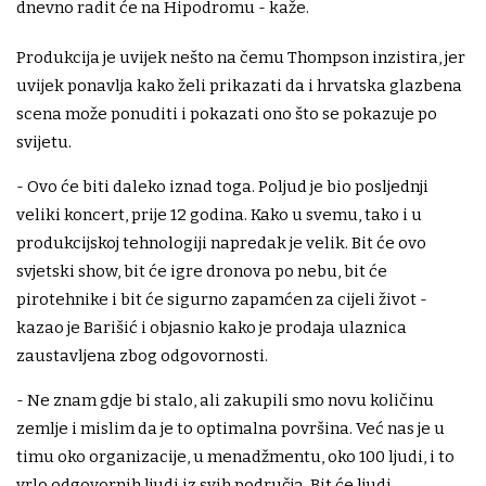
dnevno radit će na Hipodromu - kaže.
Produkcija je uvijek nešto na čemu Thompson inzistira, jer
uvijek ponavlja kako želi prikazati da i hrvatska glazbena
scena može ponuditi i pokazati ono što se pokazuje po
svijetu.
- Ovo će biti daleko iznad toga. Poljud je bio posljednji
veliki koncert, prije 12 godina. Kako u svemu, tako i u
produkcijskoj tehnologiji napredak je velik. Bit će ovo
svjetski show, bit će igre dronova po nebu, bit će
pirotehnike i bit će sigurno zapamćen za cijeli život -
kazao je Barišić i objasnio kako je prodaja ulaznica
zaustavljena zbog odgovornosti.
- Ne znam gdje bi stalo, ali zakupili smo novu količinu
zemlje i mislim da je to optimalna površina. Već nas je u
timu oko organizacije, u menadžmentu, oko 100 ljudi, i to
vrlo odgovornih ljudi iz svih područja. Bit će ljudi