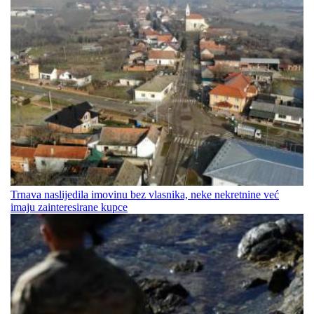
Trnava naslijedila imovinu bez vlasnika, neke nekretnine već
imaju zainteresirane kupce