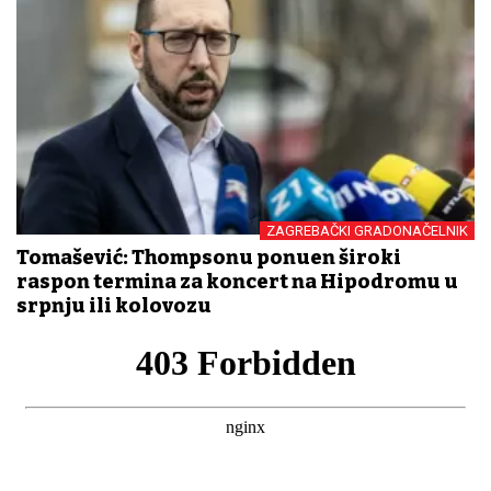
ZAGREBAČKI GRADONAČELNIK
Tomašević: Thompsonu ponuđen široki
raspon termina za koncert na Hipodromu u
srpnju ili kolovozu