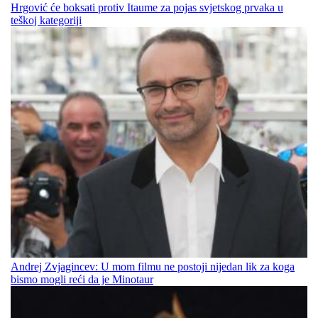
Hrgović će boksati protiv Itaume za pojas svjetskog prvaka u
teškoj kategoriji
Andrej Zvjagincev: U mom filmu ne postoji nijedan lik za koga
bismo mogli reći da je Minotaur