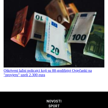
Otkriveni lažni policajci koji su 88-godišnjoj Osječanki na
"provjeru" uzeli 2.300 eura
NOVOSTI
SPORT