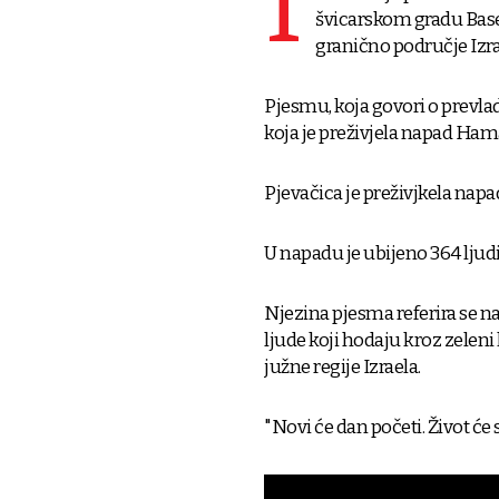
I
švicarskom gradu Basel
granično područje Izra
Pjesmu, koja govori o prevlad
koja je preživjela napad Hama
Pjevačica je preživjkela napad
U napadu je ubijeno 364 ljudi
Njezina pjesma referira se na
ljude koji hodaju kroz zelen
južne regije Izraela.
"Novi će dan početi. Život će 