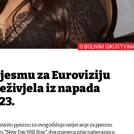
O BOLNIM ISKUSTVIM
pjesmu za Euroviziju
reživjela iz napada
23.
edstavio pjesmu za ovogodišnje natjecanje za pjesmu
 "New Day Will Rise", dva mjeseca prije natjecanja u