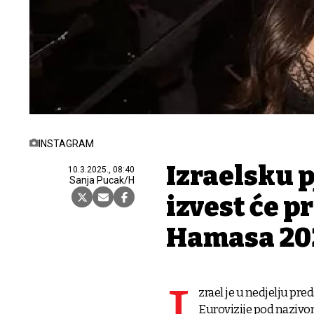
INSTAGRAM
Izraelsku 
10.3.2025., 08:40
Sanja Pucak/H
izvest će p
Hamasa 20
zrael je u nedjelju pr
Eurovizije pod nazivom