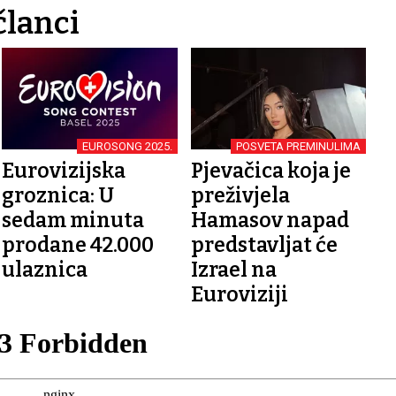
članci
EUROSONG 2025.
POSVETA PREMINULIMA
Eurovizijska
Pjevačica koja je
groznica: U
preživjela
sedam minuta
Hamasov napad
prodane 42.000
predstavljat će
ulaznica
Izrael na
Euroviziji