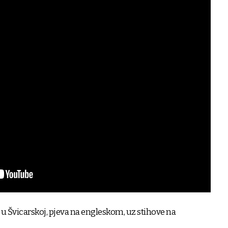
a u Švicarskoj, pjeva na engleskom, uz stihove na