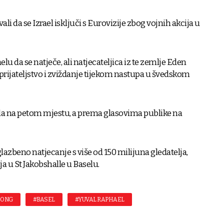
ali da se Izrael isključi s Eurovizije zbog vojnih akcija u
elu da se natječe, ali natjecateljica iz te zemlje Eden
eprijateljstvo i zviždanje tijekom nastupa u švedskom
ila na petom mjestu, a prema glasovima publike na
glazbeno natjecanje s više od 150 milijuna gledatelja,
nja u St Jakobshalle u Baselu.
SONG
#BASEL
#YUVAL RAPHAEL