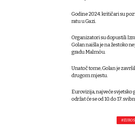
Godine 2024. kritičari su pozv
ratu u Gazi.
Organizatori su dopustili Izra
Golan naišla je na žestoko n
gradu Malmöu.
Unatoč tome, Golan je završ
drugom mjestu.
Eurovizija, najveće svjetsko 
održat će se od 10. do 17. svib
#EURO