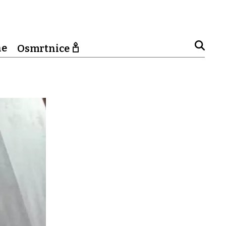
ne
Osmrtnice