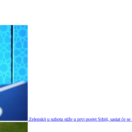
Zelenskij u subotu stiže u prvi posjet Srbiji, sastat će s