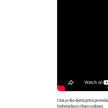
Ona je dio djetinjstva provel
hebrejskom i francuskom.