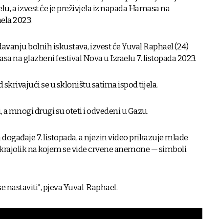
u, a izvest će je preživjela iz napada Hamasa na
ela 2023.
avanju bolnih iskustava, izvest će Yuval Raphael (24)
sa na glazbeni festival Nova u Izraelu 7. listopada 2023.
 skrivajući se u skloništu satima ispod tijela.
, a mnogi drugi su oteti i odvedeni u Gazu.
 događaje 7. listopada, a njezin video prikazuje mlade
i krajolik na kojem se vide crvene anemone — simboli
se nastaviti", pjeva Yuval Raphael.