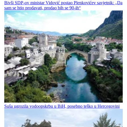
Bivši SDP-ov ministar Vidović postao Plenkovićev savjetnik: „Da
sam se htio prodavati, prodao bih se 90-ih“
Suša ugrozila vodoopskrbu u BiH, posebno teško u Hercegovini