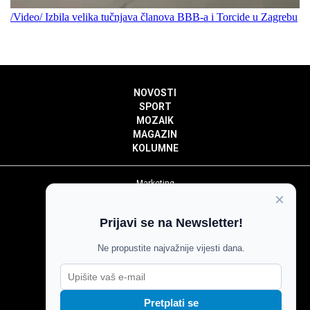
/Video/ Izbila velika tučnjava članova BBB-a i Torcide u Zagrebu
NOVOSTI
SPORT
MOZAIK
MAGAZIN
KOLUMNE
Marketing
×
Politika privatnosti
Politika kolačića
Prijavi se na Newsletter!
Impressum
Pravila prenošenja sadržaja
Ne propustite najvažnije vijesti dana.
Pravila komentiranja
Agroglas
Pretplati se