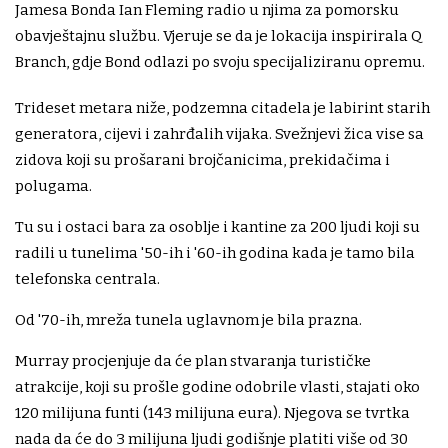
Jamesa Bonda Ian Fleming radio u njima za pomorsku
obavještajnu službu. Vjeruje se da je lokacija inspirirala Q
Branch, gdje Bond odlazi po svoju specijaliziranu opremu.
Trideset metara niže, podzemna citadela je labirint starih
generatora, cijevi i zahrđalih vijaka. Svežnjevi žica vise sa
zidova koji su prošarani brojčanicima, prekidačima i
polugama.
Tu su i ostaci bara za osoblje i kantine za 200 ljudi koji su
radili u tunelima '50-ih i '60-ih godina kada je tamo bila
telefonska centrala.
Od '70-ih, mreža tunela uglavnom je bila prazna.
Murray procjenjuje da će plan stvaranja turističke
atrakcije, koji su prošle godine odobrile vlasti, stajati oko
120 milijuna funti (143 milijuna eura). Njegova se tvrtka
nada da će do 3 milijuna ljudi godišnje platiti više od 30