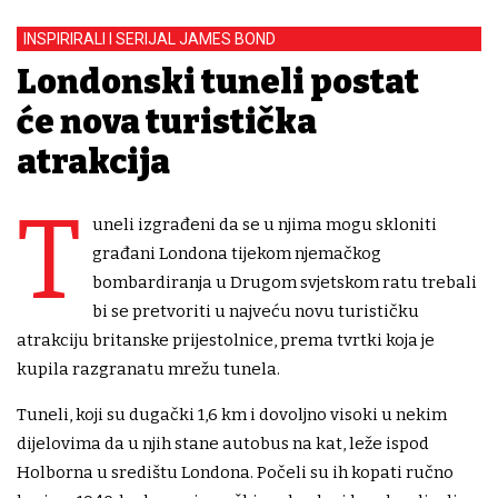
INSPIRIRALI I SERIJAL JAMES BOND
Londonski tuneli postat
će nova turistička
atrakcija
T
uneli izgrađeni da se u njima mogu skloniti
građani Londona tijekom njemačkog
bombardiranja u Drugom svjetskom ratu trebali
bi se pretvoriti u najveću novu turističku
atrakciju britanske prijestolnice, prema tvrtki koja je
kupila razgranatu mrežu tunela.
Tuneli, koji su dugački 1,6 km i dovoljno visoki u nekim
dijelovima da u njih stane autobus na kat, leže ispod
Holborna u središtu Londona. Počeli su ih kopati ručno