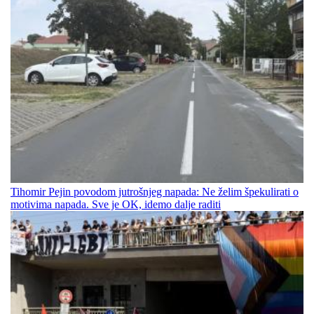
Tihomir Pejin povodom jutrošnjeg napada: Ne želim špekulirati o
motivima napada. Sve je OK, idemo dalje raditi