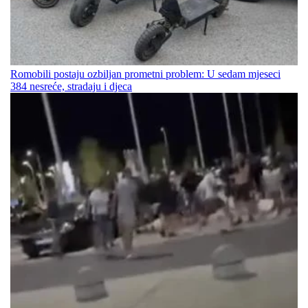
Romobili postaju ozbiljan prometni problem: U sedam mjeseci
384 nesreće, stradaju i djeca