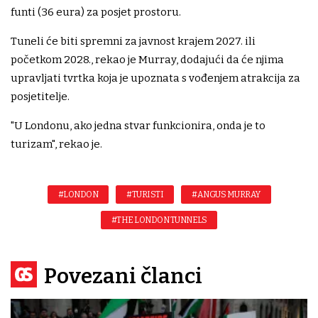
funti (36 eura) za posjet prostoru.
Tuneli će biti spremni za javnost krajem 2027. ili
početkom 2028., rekao je Murray, dodajući da će njima
upravljati tvrtka koja je upoznata s vođenjem atrakcija za
posjetitelje.
"U Londonu, ako jedna stvar funkcionira, onda je to
turizam", rekao je.
#LONDON
#TURISTI
#ANGUS MURRAY
#THE LONDON TUNNELS
Povezani članci