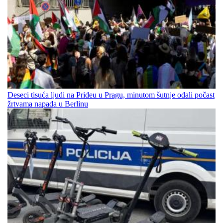
Deseci tisuća ljudi na Prideu u Pragu, minutom šutnje odali počast
žrtvama napada u Berlinu