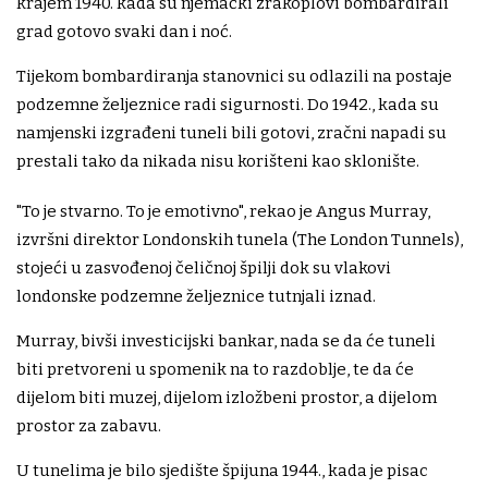
krajem 1940. kada su njemački zrakoplovi bombardirali
grad gotovo svaki dan i noć.
Tijekom bombardiranja stanovnici su odlazili na postaje
podzemne željeznice radi sigurnosti. Do 1942., kada su
namjenski izgrađeni tuneli bili gotovi, zračni napadi su
prestali tako da nikada nisu korišteni kao sklonište.
"To je stvarno. To je emotivno", rekao je Angus Murray,
izvršni direktor Londonskih tunela (The London Tunnels),
stojeći u zasvođenoj čeličnoj špilji dok su vlakovi
londonske podzemne željeznice tutnjali iznad.
Murray, bivši investicijski bankar, nada se da će tuneli
biti pretvoreni u spomenik na to razdoblje, te da će
dijelom biti muzej, dijelom izložbeni prostor, a dijelom
prostor za zabavu.
U tunelima je bilo sjedište špijuna 1944., kada je pisac