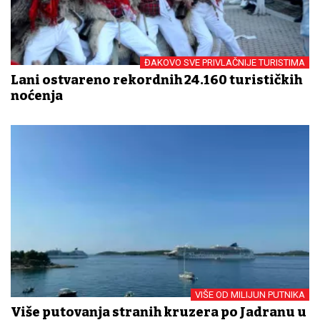
ĐAKOVO SVE PRIVLAČNIJE TURISTIMA
Lani ostvareno rekordnih 24.160 turističkih
noćenja
VIŠE OD MILIJUN PUTNIKA
Više putovanja stranih kruzera po Jadranu u