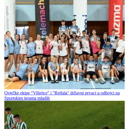
Osječke ekipe ''Višnjice'' i ''Retfala'' državni prvaci u odbojci na
Sportskim igrama mladih