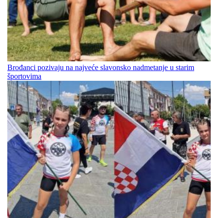
Brođanci pozivaju na najveće slavonsko nadmetanje u starim
športovima