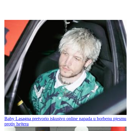
Baby Lasagna pretvorio iskustvo online napada u borbenu pjesmu
protiv hejtera