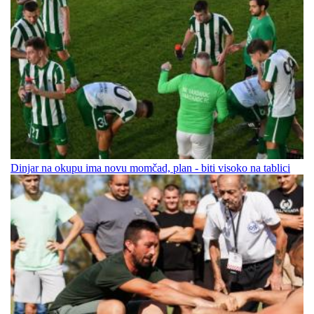
Dinjar na okupu ima novu momčad, plan - biti visoko na tablici