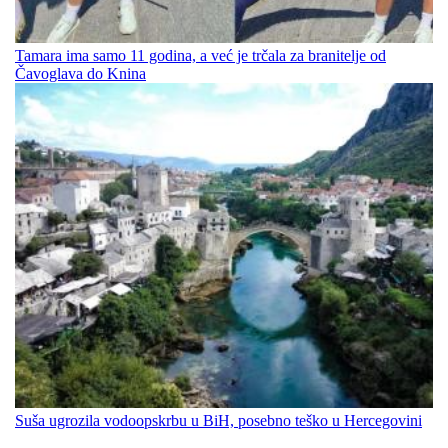
Tamara ima samo 11 godina, a već je trčala za branitelje od
Čavoglava do Knina
Suša ugrozila vodoopskrbu u BiH, posebno teško u Hercegovini