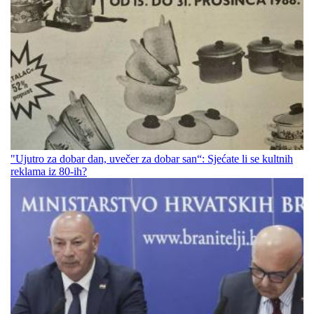
"Ujutro za dobar dan, uvečer za dobar san“: Sjećate li se kultnih
reklama iz 80-ih?