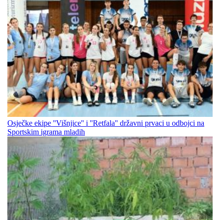
Osječke ekipe ''Višnjice'' i ''Retfala'' državni prvaci u odbojci na
Sportskim igrama mladih