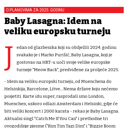
O PLANOVIMA ZA 2025. GODINU
Baby Lasagna: Idem na
veliku europsku turneju
J
edan od glazbenika koji su obilježili 2024. godinu
svakako je i Marko Purišić, Baby Lasagna, koji je
gostovao na HRT-u uoči svoje velike europske
turneje "Meow Back", predviđene za proljeće 2025.
- Idem na veliku europski turneju, od Muenchena do
Helsinkija, Barcelone, Litve... Nema države koju nećemo
posjetiti. Karte idu super, rasprodali smo London,
Muenchen, uskoro odlazi Amsterdam i Helsinki, gdje će
biti veliki koncert i 2000 karata - rekao je Baby Lasagna.
Aktualni singl "Catch Me If You Can" i prethodne tri
ovogodišnje pjesme ("Rim Tim Tagi Dim" i "Biggie Boom