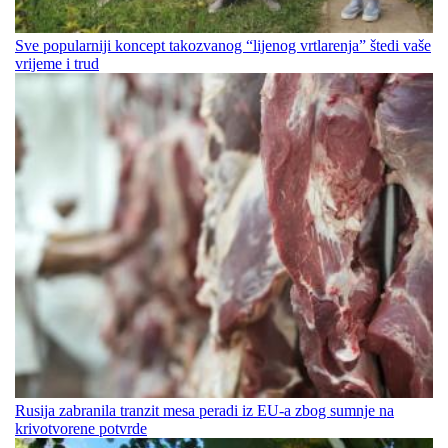
Sve popularniji koncept takozvanog “lijenog vrtlarenja” štedi vaše
vrijeme i trud
Rusija zabranila tranzit mesa peradi iz EU-a zbog sumnje na
krivotvorene potvrde