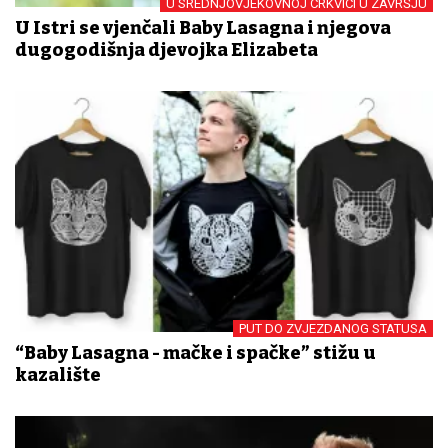
U SREDNJOVJEKOVNOJ CRKVICI U ZAVRŠJU
U Istri se vjenčali Baby Lasagna i njegova
dugogodišnja djevojka Elizabeta
PUT DO ZVJEZDANOG STATUSA
“Baby Lasagna - mačke i spačke” stižu u
kazalište