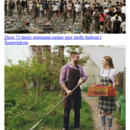
Zbog 72 tisuće migranata nastao spor među Italijom i
Španjolskom