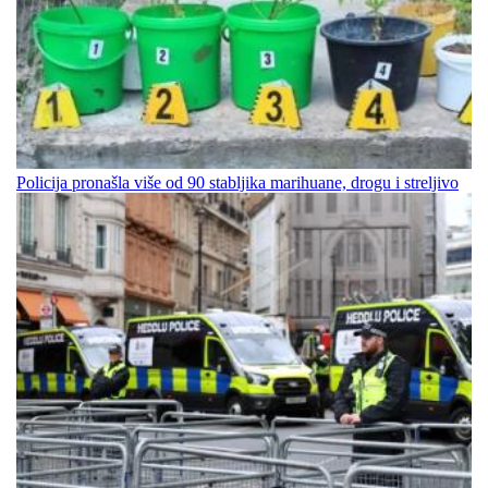
Policija pronašla više od 90 stabljika marihuane, drogu i streljivo