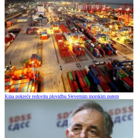
Kina pokreće redovitu plovidbu Sjevernim morskim putem