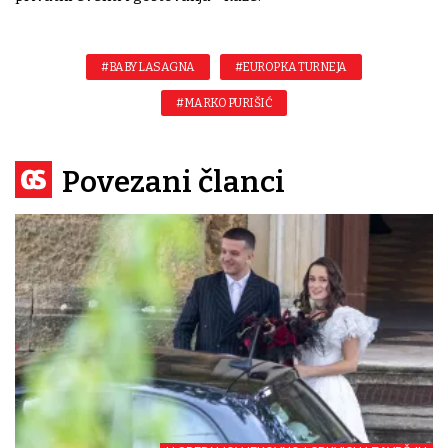
#BABY LASAGNA
#EUROPKA TURNEJA
#MARKO PURIŠIĆ
Povezani članci