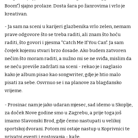
Boom") sjajno prolaze. Dosta šara po žanrovima i vrlo je
kreativan.
- Ja sam na sceni u karijeri glazbenika vrlo zelen, nemam
prave odgovore što se treba raditi, ali znam što hoću
raditi, što govori i pjesma "Catch Me If You Can". Ja sam
čovjek kojemu stvari brzo dosade. Ako budem zatvoren
nečim što moram raditi, a nužno mi se ne sviđa, mislim da
se neću previše zadržati na sceni - rekao je i naglasio
kako je album pisao kao songwriter, gdje je htio malo
pisati za sebe. Osvrnuo se i na planove za blagdansko
vrijeme.
- Prosinac nam je jako udaran mjesec, sad idemo u Skoplje,
za doček Nove godine smo u Zagrebu, a prije toga još
imamo Slavonski Brod, gdje ćemo nastupati u velikoj
sportskoj dvorani. Potom mi ostaje nastup u Koprivnici te
privatni eventi i gostovanja - kaže.