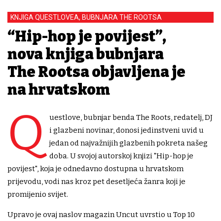
KNJIGA QUESTLOVEA, BUBNJARA THE ROOTSA
“Hip-hop je povijest”,
nova knjiga bubnjara
The Rootsa objavljena je
na hrvatskom
Q
uestlove, bubnjar benda The Roots, redatelj, DJ
i glazbeni novinar, donosi jedinstveni uvid u
jedan od najvažnijih glazbenih pokreta našeg
doba. U svojoj autorskoj knjizi "Hip-hop je
povijest", koja je odnedavno dostupna u hrvatskom
prijevodu, vodi nas kroz pet desetljeća žanra koji je
promijenio svijet.
Upravo je ovaj naslov magazin Uncut uvrstio u Top 10