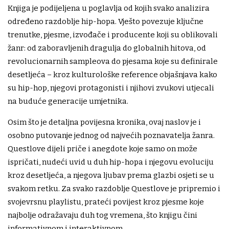
Knjiga je podijeljena u poglavlja od kojih svako analizira
određeno razdoblje hip-hopa. Vješto povezuje ključne
trenutke, pjesme, izvođače i producente koji su oblikovali
žanr: od zaboravljenih dragulja do globalnih hitova, od
revolucionarnih sampleova do pjesama koje su definirale
desetljeća – kroz kulturološke reference objašnjava kako
su hip-hop, njegovi protagonisti i njihovi zvukovi utjecali
na buduće generacije umjetnika.
Osim što je detaljna povijesna kronika, ovaj naslov je i
osobno putovanje jednog od najvećih poznavatelja žanra.
Questlove dijeli priče i anegdote koje samo on može
ispričati, nudeći uvid u duh hip-hopa i njegovu evoluciju
kroz desetljeća, a njegova ljubav prema glazbi osjeti se u
svakom retku. Za svako razdoblje Questlove je pripremio i
svojevrsnu playlistu, prateći povijest kroz pjesme koje
najbolje odražavaju duh tog vremena, što knjigu čini
informativnom i interaktivnom.