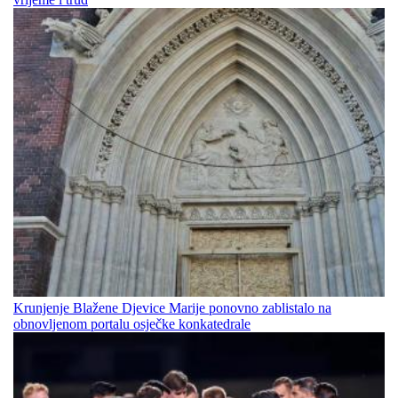
Krunjenje Blažene Djevice Marije ponovno zablistalo na
obnovljenom portalu osječke konkatedrale