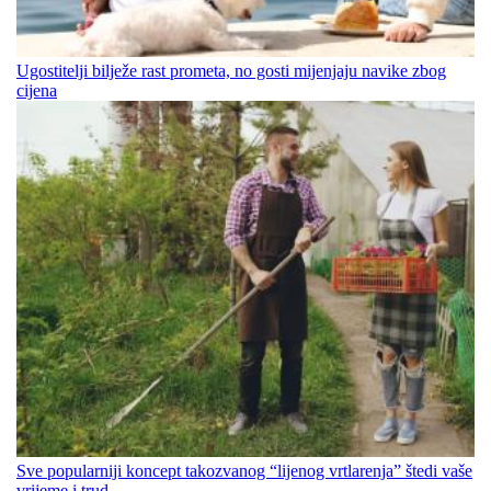
Ugostitelji bilježe rast prometa, no gosti mijenjaju navike zbog
cijena
Sve popularniji koncept takozvanog “lijenog vrtlarenja” štedi vaše
vrijeme i trud