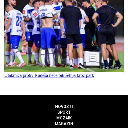
Utakmica protiv Rudeša neće biti šetnja kroz park
NOVOSTI
SPORT
MOZAIK
MAGAZIN