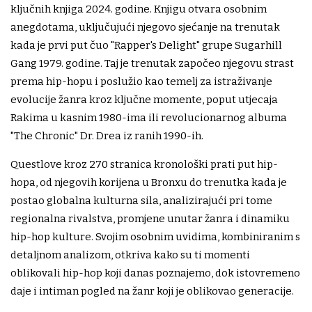
ključnih knjiga 2024. godine. Knjigu otvara osobnim
anegdotama, uključujući njegovo sjećanje na trenutak
kada je prvi put čuo "Rapper's Delight" grupe Sugarhill
Gang 1979. godine. Taj je trenutak započeo njegovu strast
prema hip-hopu i poslužio kao temelj za istraživanje
evolucije žanra kroz ključne momente, poput utjecaja
Rakima u kasnim 1980-ima ili revolucionarnog albuma
"The Chronic" Dr. Drea iz ranih 1990-ih.
Questlove kroz 270 stranica kronološki prati put hip-
hopa, od njegovih korijena u Bronxu do trenutka kada je
postao globalna kulturna sila, analizirajući pri tome
regionalna rivalstva, promjene unutar žanra i dinamiku
hip-hop kulture. Svojim osobnim uvidima, kombiniranim s
detaljnom analizom, otkriva kako su ti momenti
oblikovali hip-hop koji danas poznajemo, dok istovremeno
daje i intiman pogled na žanr koji je oblikovao generacije.