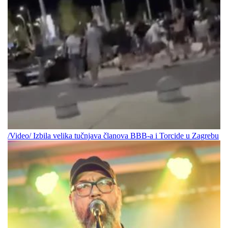
/Video/ Izbila velika tučnjava članova BBB-a i Torcide u Zagrebu