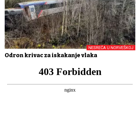
NESREĆA U NORVEŠKOJ
Odron krivac za iskakanje vlaka