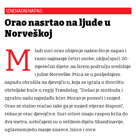
IZNENADNI NAPAD
Orao nasrtao na ljude u
Norveškoj
M
ladi suri orao ubijen je nakon što je napao i
ranio najmanje četiri osobe, uključujući 20-
mjesečno dijete, na širem području središnje
i južne Norveške. Ptica se u posljednjem
napadu obrušila na djevojčicu, koja se igrala u dvorištu
obiteljske kuće u regiji Trøndelag. “Došao je niotkuda i
zgrabio našu najmlađu kćer. Morao je pomoći i susjed.
Orao se stalno vraćao iako ga je susjed otjerao štapom”,
rekao je otac djevojčice. Suri orlovi imaju raspon krila do
dva metra, uobičajeni su u velikom dijelu Skandinavije,
uglavnom jedu manje sisavce, lisice i ovce.