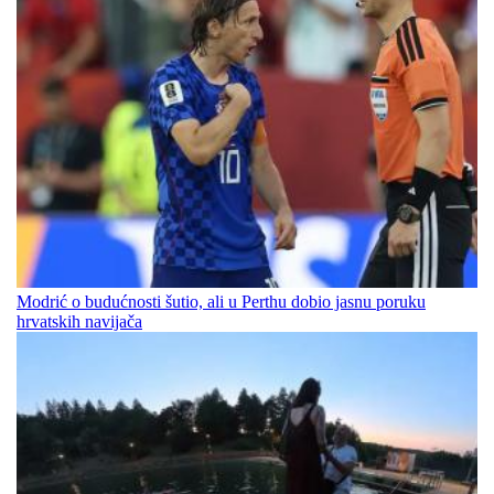
Modrić o budućnosti šutio, ali u Perthu dobio jasnu poruku
hrvatskih navijača