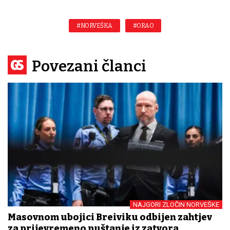
#NORVEŠKA
#ORAO
Povezani članci
NAJGORI ZLOČIN NORVEŠKE
Masovnom ubojici Breiviku odbijen zahtjev
za prijevremeno puštanje iz zatvora