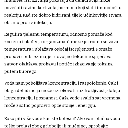
imunitet. Istraživanja pokazuju da dehidracija može
povećati razinu kortizola, hormona koji slabi imunološku
reakciju. Kad ste dobro hidrirani, tijelo učinkovitije stvara
obranu protiv infekcija.
Regulira tjelesnu temperaturu, odnosno pomaže kod
znojenja i hlađenja organizma, čime se prirodno snižava
temperatura i ublažava osjećaj iscrpljenosti. Pomaže
probavi i bubrezima, jer dovoljno tekućine sprječava
zatvor, olakšava probavu i potiče izbacivanje toksina
putem bubrega.
Voda nam poboljšava koncentraciju i raspoloženje. Čak i
blaga dehidracija može uzrokovati razdražljivost, slabiju
koncentraciju i pospanost. Čaša vode svakih sat vremena
može znatno popraviti opće stanje i energiju.
Kako piti više vode kad ste bolesni? Ako vam obična voda
teško prolazi zbog grlobolje ili mučnine, isprobajte