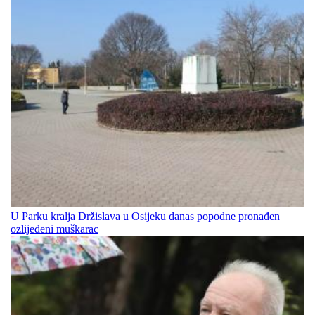
U Parku kralja Držislava u Osijeku danas popodne pronađen
ozlijeđeni muškarac