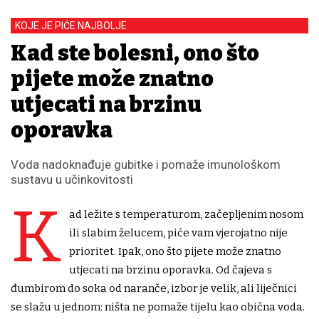
KOJE JE PIĆE NAJBOLJE
Kad ste bolesni, ono što
pijete može znatno
utjecati na brzinu
oporavka
Voda nadoknađuje gubitke i pomaže imunološkom
sustavu u učinkovitosti
K
ad ležite s temperaturom, začepljenim nosom
ili slabim želucem, piće vam vjerojatno nije
prioritet. Ipak, ono što pijete može znatno
utjecati na brzinu oporavka. Od čajeva s
đumbirom do soka od naranče, izbor je velik, ali liječnici
se slažu u jednom: ništa ne pomaže tijelu kao obična voda.