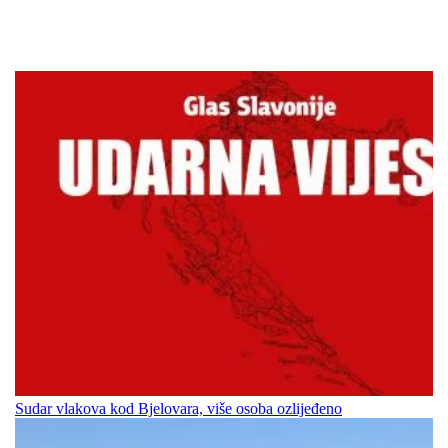
Sudar vlakova kod Bjelovara, više osoba ozlijeđeno