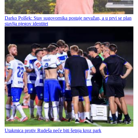
Darko Polšek: Stav sugovornika postaje nevažan, a u prvi se plan
stavlja njegov identitet
Utakmica protiv Rudeša neće biti šetnja kroz park