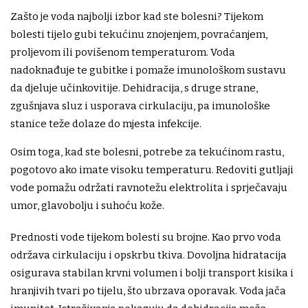
Zašto je voda najbolji izbor kad ste bolesni? Tijekom
bolesti tijelo gubi tekućinu znojenjem, povraćanjem,
proljevom ili povišenom temperaturom. Voda
nadoknađuje te gubitke i pomaže imunološkom sustavu
da djeluje učinkovitije. Dehidracija, s druge strane,
zgušnjava sluz i usporava cirkulaciju, pa imunološke
stanice teže dolaze do mjesta infekcije.
Osim toga, kad ste bolesni, potrebe za tekućinom rastu,
pogotovo ako imate visoku temperaturu. Redoviti gutljaji
vode pomažu održati ravnotežu elektrolita i sprječavaju
umor, glavobolju i suhoću kože.
Prednosti vode tijekom bolesti su brojne. Kao prvo voda
održava cirkulaciju i opskrbu tkiva. Dovoljna hidratacija
osigurava stabilan krvni volumen i bolji transport kisika i
hranjivih tvari po tijelu, što ubrzava oporavak. Voda jača