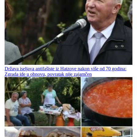
Država iseljava antifašiste iz Hatzove nakon više od 70 godina:
Zgrada ide u obnovu, povratak nije zajamčen