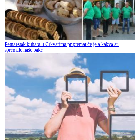
Petnaestak kuhara u Crkvarima pripremat će jela kakva su
spremale naše bake