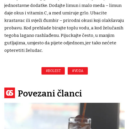
jednostavne dodatke. Dodajte limun i malo meda – limun
daje okus i vitamin C, a med umiruje grlo. Ubacite
krastavac ili svježi đumbir – prirodni okusi koji olakšavaju
probavu. Kod prehlade birajte toplu vodu, a kod želučanih
tegoba lagano rashlađenu. Pijuckajte često, u manjim
gutljajima, umjesto da pijete odjednom, jer tako nećete
opteretiti želudac.
#BOLEST
#VODA
Povezani članci