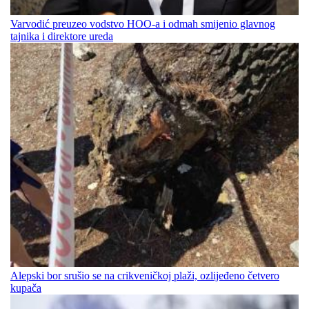
Varvodić preuzeo vodstvo HOO-a i odmah smijenio glavnog
tajnika i direktore ureda
Alepski bor srušio se na crikveničkoj plaži, ozlijeđeno četvero
kupača