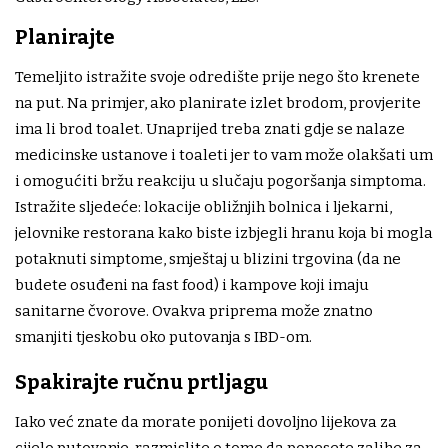
Planirajte
Temeljito istražite svoje odredište prije nego što krenete
na put. Na primjer, ako planirate izlet brodom, provjerite
ima li brod toalet. Unaprijed treba znati gdje se nalaze
medicinske ustanove i toaleti jer to vam može olakšati um
i omogućiti bržu reakciju u slučaju pogoršanja simptoma.
Istražite sljedeće: lokacije obližnjih bolnica i ljekarni,
jelovnike restorana kako biste izbjegli hranu koja bi mogla
potaknuti simptome, smještaj u blizini trgovina (da ne
budete osuđeni na fast food) i kampove koji imaju
sanitarne čvorove. Ovakva priprema može znatno
smanjiti tjeskobu oko putovanja s IBD-om.
Spakirajte ručnu prtljagu
Iako već znate da morate ponijeti dovoljno lijekova za
cijelo putovanje, razmislite o tome da ponesete zalihe za