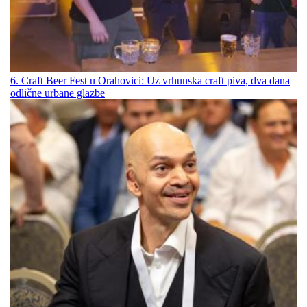
6. Craft Beer Fest u Orahovici: Uz vrhunska craft piva, dva dana
odlične urbane glazbe