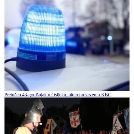
Pretučen 43-godišnjak u Osijeku, hitno prevezen u KBC