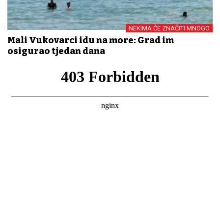
NEKIMA ĆE ZNAČITI MNOGO
Mali Vukovarci idu na more: Grad im
osigurao tjedan dana