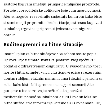
sastojke koji vam smetaju, primjerice mliječne proizvode.
Postoje i prevoditeljske aplikacije koje vam mogu pomoći.
Ako je moguće, rezervirajte smještaj s kuhinjom kako biste
si sami mogli pripremiti obroke. Manje je stresno kupovati
u lokalnoj trgovini i pripremiti jednostavne i sigurne
obroke.
Budite spremni na hitne situacije
Imate li plan za hitne slučajeve? Sa sobom nosite popis
lijekova koje uzimate, kontakt-podatke svog liječnika i
podatke o zdravstvenom osiguranju. U svakodnevnoj torbi
nosite i hitni komplet – npr. plastičnu vrećicu s rezervnim
donjim rubljem, vlažnim maramicama i dezinficijensom za
ruke, kako biste bili spremni i na najgori scenarij. Ako
putujete u inozemstvo, istražite kako potražiti
medicinsku pomoć na lokalnom jeziku i koje su lokalne
hitne službe. Ove informacije korisne su i ako nemate IBD,