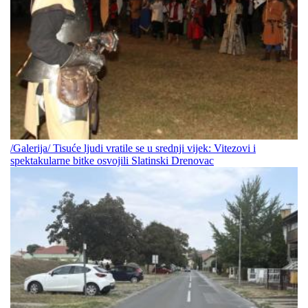
/Galerija/ Tisuće ljudi vratile se u srednji vijek: Vitezovi i
spektakularne bitke osvojili Slatinski Drenovac