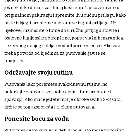
još nekoliko dana – za slučaj kašnjenja. Lijekove držite u
originalnom pakiranju i spremite ih u ručnu prtljagu kako
biste izbjegli probleme ako vam se izgubi prtljaga. Uz
lijekove, razmislite o tome da u ručnu prtljagu stavite i
osnovne higijenske potrepštine, poput vlažnih maramica,
rezervnog donjeg rublja i vodootporne vrećice. Ako vam
treba potvrda od liječnika za putovanje, javite se
unaprijed.
Održavajte svoju rutinu
Putovanja lako poremete svakodnevnu rutinu, no
pokušajte zadržati svoj uobičajeni ritam prehrane i
spavanja. Ako inače jedete manje obroke svaka 2–3 sata,
držite se tog rasporeda i tijekom putovanja.
Ponesite bocu za vodu
Putovanja često izazivaju dehidraciju, što može pogoršati