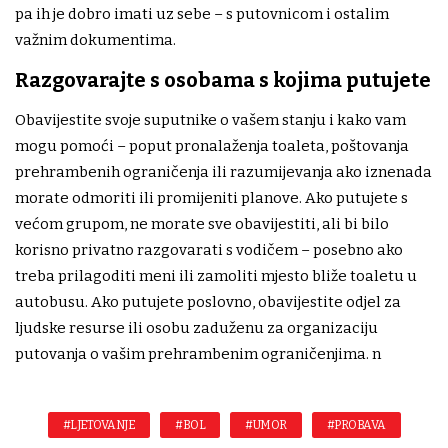
pa ih je dobro imati uz sebe – s putovnicom i ostalim
važnim dokumentima.
Razgovarajte s osobama s kojima putujete
Obavijestite svoje suputnike o vašem stanju i kako vam
mogu pomoći – poput pronalaženja toaleta, poštovanja
prehrambenih ograničenja ili razumijevanja ako iznenada
morate odmoriti ili promijeniti planove. Ako putujete s
većom grupom, ne morate sve obavijestiti, ali bi bilo
korisno privatno razgovarati s vodičem – posebno ako
treba prilagoditi meni ili zamoliti mjesto bliže toaletu u
autobusu. Ako putujete poslovno, obavijestite odjel za
ljudske resurse ili osobu zaduženu za organizaciju
putovanja o vašim prehrambenim ograničenjima. n
#LJETOVANJE
#BOL
#UMOR
#PROBAVA