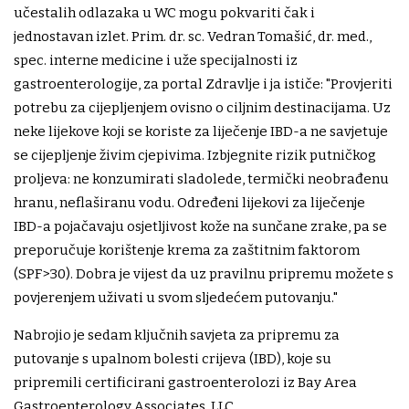
učestalih odlazaka u WC mogu pokvariti čak i
jednostavan izlet. Prim. dr. sc. Vedran Tomašić, dr. med.,
spec. interne medicine i uže specijalnosti iz
gastroenterologije, za portal Zdravlje i ja ističe: "Provjeriti
potrebu za cijepljenjem ovisno o ciljnim destinacijama. Uz
neke lijekove koji se koriste za liječenje IBD-a ne savjetuje
se cijepljenje živim cjepivima. Izbjegnite rizik putničkog
proljeva: ne konzumirati sladolede, termički neobrađenu
hranu, neflaširanu vodu. Određeni lijekovi za liječenje
IBD-a pojačavaju osjetljivost kože na sunčane zrake, pa se
preporučuje korištenje krema za zaštitnim faktorom
(SPF>30). Dobra je vijest da uz pravilnu pripremu možete s
povjerenjem uživati u svom sljedećem putovanju."
Nabrojio je sedam ključnih savjeta za pripremu za
putovanje s upalnom bolesti crijeva (IBD), koje su
pripremili certificirani gastroenterolozi iz Bay Area
Gastroenterology Associates, LLC.