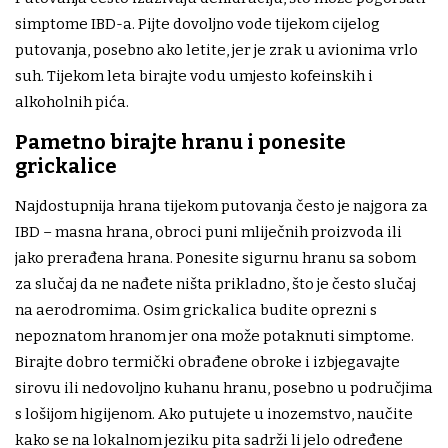
simptome IBD-a. Pijte dovoljno vode tijekom cijelog
putovanja, posebno ako letite, jer je zrak u avionima vrlo
suh. Tijekom leta birajte vodu umjesto kofeinskih i
alkoholnih pića.
Pametno birajte hranu i ponesite
grickalice
Najdostupnija hrana tijekom putovanja često je najgora za
IBD – masna hrana, obroci puni mliječnih proizvoda ili
jako prerađena hrana. Ponesite sigurnu hranu sa sobom
za slučaj da ne nađete ništa prikladno, što je često slučaj
na aerodromima. Osim grickalica budite oprezni s
nepoznatom hranom jer ona može potaknuti simptome.
Birajte dobro termički obrađene obroke i izbjegavajte
sirovu ili nedovoljno kuhanu hranu, posebno u područjima
s lošijom higijenom. Ako putujete u inozemstvo, naučite
kako se na lokalnom jeziku pita sadrži li jelo određene