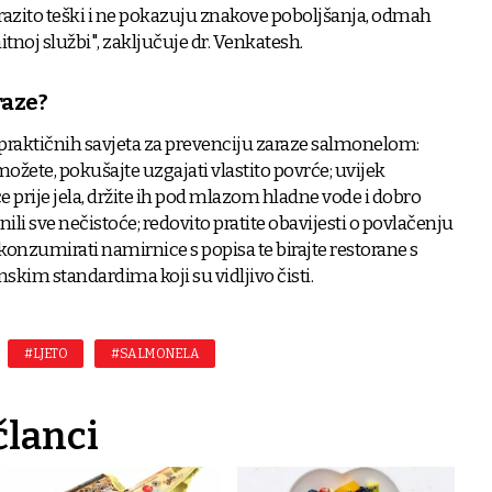
razito teški i ne pokazuju znakove poboljšanja, odmah
itnoj službi", zaključuje dr. Venkatesh.
raze?
praktičnih savjeta za prevenciju zaraze salmonelom:
možete, pokušajte uzgajati vlastito povrće; uvijek
će prije jela, držite ih pod mlazom hladne vode i dobro
onili sve nečistoće; redovito pratite obavijesti o povlačenju
 konzumirati namirnice s popisa te birajte restorane s
skim standardima koji su vidljivo čisti.
#LJETO
#SALMONELA
članci