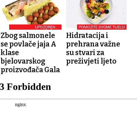
UPOZORENJE
POMOZITE SVOME TIJELU
POTROŠAČIMA
Zbog salmonele
Hidratacija i
se povlače jaja A
prehrana važne
klase
su stvari za
bjelovarskog
preživjeti ljeto
proizvođača Gala