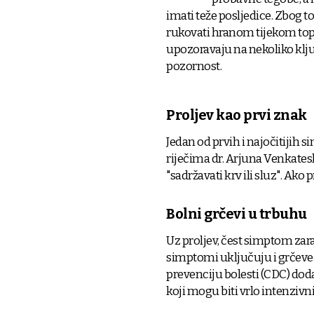
imati teže posljedice. Zbog to
rukovati hranom tijekom topli
upozoravaju na nekoliko klj
pozornost.
Proljev kao prvi znak
Jedan od prvih i najočitijih
riječima dr. Arjuna Venkatesh
"sadržavati krv ili sluz". Ako p
Bolni grčevi u trbuhu
Uz proljev, čest simptom zar
simptomi uključuju i grčeve u
prevenciju bolesti (CDC) dod
koji mogu biti vrlo intenzivni