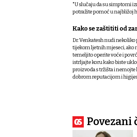
"U slučaju da su simptomi iz
potražite pomoć u najbližoj h
Kako se zaštititi od za
Dr. Venkatesh nudi nekoliko 
tijekom ljetnih mjeseci, ako 
temeljito operite voće i povr
istrljajte koru kako biste ukl
proizvoda s tržišta i nemojte
dobrom reputacijom i higijen
Povezani 