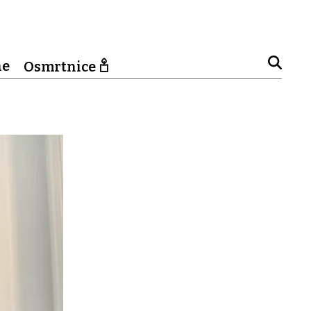
ne
Osmrtnice