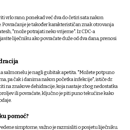
i vrlo rano, ponekad već dva do četiri sata nakon
 Povraćanje je također karakterističan znak otrovanja
tesh, "može potrajati neko vrijeme". Iz CDC-a
avite liječniku ako povraćate duže od dva dana, prenosi
dracija
na salmonelu je nagli gubitak apetita. "Možete potpuno
ma, pa čak i danima nakon početka infekcije", ističe dr.
iti na znakove dehidracije, koja nastaje zbog nedostatka
proljev ili povraćate, ključno je piti puno tekućine kako
odaje.
ičku pomoć?
dene simptome, važno je razmisliti o posjetu liječniku.