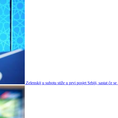
Zelenskij u subotu stiže u prvi posjet Srbiji, sastat će s