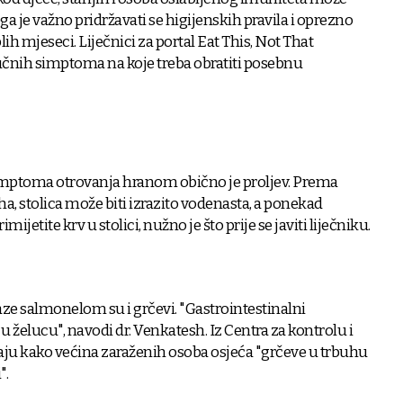
ga je važno pridržavati se higijenskih pravila i oprezno
h mjeseci. Liječnici za portal Eat This, Not That
učnih simptoma na koje treba obratiti posebnu
 simptoma otrovanja hranom obično je proljev. Prema
a, stolica može biti izrazito vodenasta, a ponekad
rimijetite krv u stolici, nužno je što prije se javiti liječniku.
aze salmonelom su i grčevi. "Gastrointestinalni
 želucu", navodi dr. Venkatesh. Iz Centra za kontrolu i
aju kako većina zaraženih osoba osjeća "grčeve u trbuhu
".