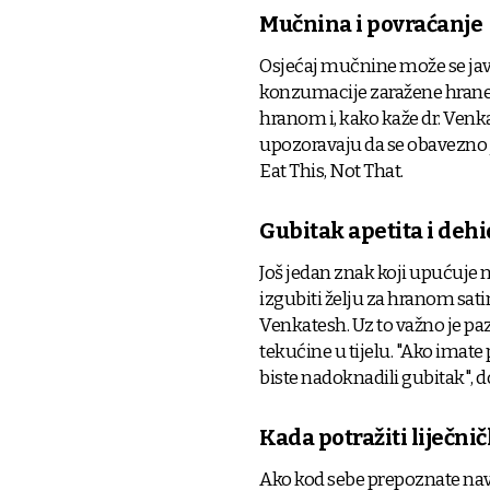
Mučnina i povraćanje
Osjećaj mučnine može se javit
konzumacije zaražene hrane.
hranom i, kako kaže dr. Venka
upozoravaju da se obavezno j
Eat This, Not That.
Gubitak apetita i dehi
Još jedan znak koji upućuje 
izgubiti želju za hranom sati
Venkatesh. Uz to važno je paz
tekućine u tijelu. "Ako imate 
biste nadoknadili gubitak", d
Kada potražiti liječn
Ako kod sebe prepoznate nave