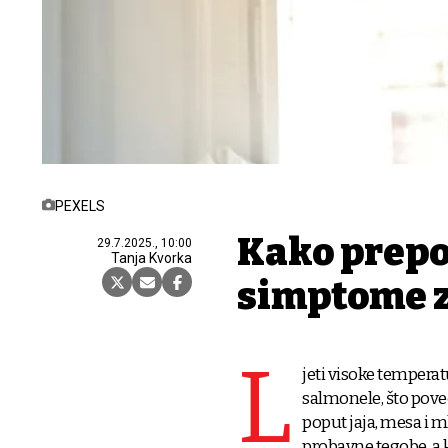
PEXELS
Kako prepo
29.7.2025., 10:00
Tanja Kvorka
simptome 
L
jeti visoke tempera
salmonele, što pove
poput jaja, mesa i m
probavne tegobe, a k