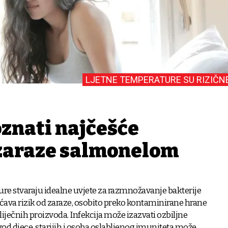
LJETNE TEMPERATURE SU RIZIČN
znati najčešće
zaraze salmonelom
ture stvaraju idealne uvjete za razmnožavanje bakterije
ćava rizik od zaraze, osobito preko kontaminirane hrane
liječnih proizvoda. Infekcija može izazvati ozbiljne
od djece, starijih i osoba oslabljenog imuniteta može