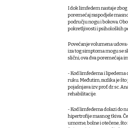
I dok limfedem nastaje zbog 
poremećaj raspodjele masnog 
području nogu i bokova. Obo
pokretljivosti i psiholoških p
Povećanje volumena udova čes
iza tog simptoma mogu se skri
slični, ova dva poremećaja im
- Kod limfedema i lipedema 
ruku. Međutim, razlika je što
pojašnjava izv. prof. dr. sc. A
rehabilitacije.
- Kod limfedema dolazi do n
hipertrofije masnog tkiva. Č
umorne, bolne i otečene, što