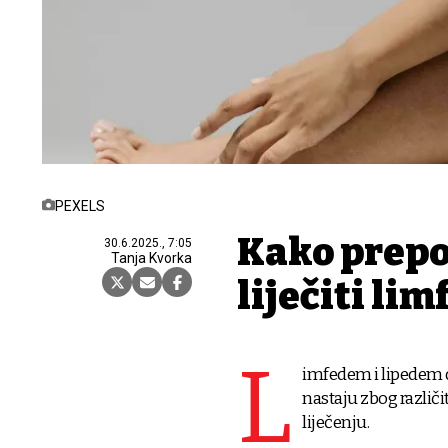
PEXELS
Kako prepoz
30.6.2025., 7:05
Tanja Kvorka
liječiti li
L
imfedem i lipedem d
nastaju zbog različi
liječenju.