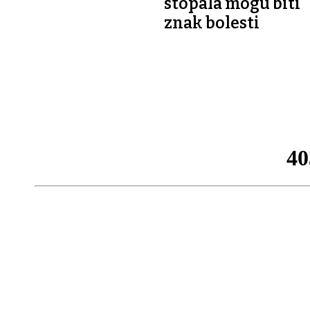
stopala mogu biti
znak bolesti