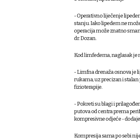
- Operativno liječenje liped
stanju. Iako lipedem ne možem
operacija može znatno smanjit
dr. Dozan.
Kod limfedema, naglasak je 
- Limfna drenaža osnova je li
rukama, uz precizan i stalan 
fizioterapije.
- Pokreti su blagi i prilagođ
putova od centra prema perife
kompresivne odjeće - dodaje
Kompresija sama po sebi nije