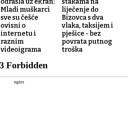
odrasla uz ekran:
štakama na
Mladi muškarci
liječenje do
sve su češće
Bizovca s dva
ovisni o
vlaka, taksijem i
internetu i
pješice - bez
raznim
povrata putnog
videoigrama
troška