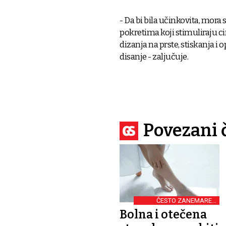
- Da bi bila učinkovita, mor
pokretima koji stimuliraju c
dizanja na prste, stiskanja i
disanje - zaljučuje.
Povezani 
ČESTO ZANEMAREN
SIMPTOM
Bolna i otečena