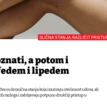
SLIČNA STANJA, RAZLIČIT PRISTU
nati, a potom i
mfedem i lipedem
va su kronična stanja koja izazivaju otečenost udova, ali
tih razloga i zahtijevaju potpuno drukčiji pristup u