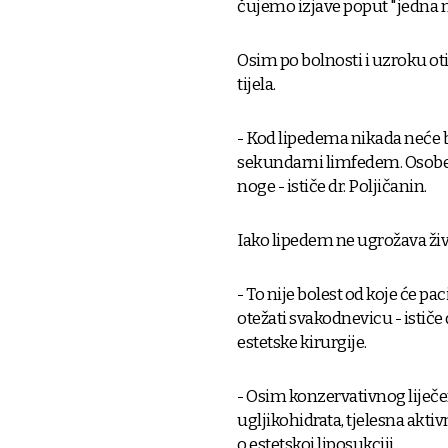
čujemo izjave poput "jedna no
Osim po bolnosti i uzroku oti
tijela.
- Kod lipedema nikada neće bi
sekundarni limfedem. Osobe č
noge - ističe dr. Poljičanin.
Iako lipedem ne ugrožava živ
- To nije bolest od koje će pa
otežati svakodnevicu - ističe 
estetske kirurgije.
- Osim konzervativnog liječen
ugljikohidrata, tjelesna aktivn
o estetskoj liposukciji.