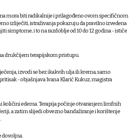
ema mora biti radikalnije i prilagođeno ovom specifičnom
o izliječiti, istraživanja pokazuju da pravilno izvedena
i simptome, i to na razdoblje od 10 do 12 godina - ističe
na drukčijem terapijskom pristupu.
ječenja, izvodi se bez ikakvih ulja ili krema, samo
pritisak - objašnjava Ivana Klarić Kukuz, magistra
eni količini edema. Terapija počinje otvaranjem limfnih
riji, a zatim slijedi obvezno bandažiranje i korištenje
.
 dovoljna.