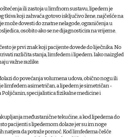
oštećenja ili zastoja u limfnom sustavu, lipedem je
tkiva koji zahvaća gotovo isključivo žene, najčešće na
je može dovesti do znatne nelagode, ograničenja u
osljedica, osobito ako se ne dijagnosticira na vrijeme.
to je prvi znak koji pacijente dovede do liječnika. No
vati različita stanja, limfedem i lipedem. Iako naizgled
aju važne razlike.
dolazi do povećanja volumena udova, obično nogu ili
 je limfedem asimetričan, a lipedem je simetričan -
na Poljičanin, specijalistica fizikalne medicine i
akupljanja međustanične tekućine, a kod lipedema do
esto pacijenti s lipedemom dolaze jer su im noge
 ih natjera da potraže pomoć. Kod limfedema češće