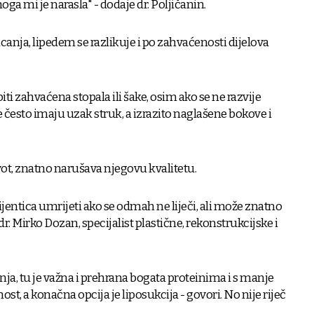
ga mi je narasla" - dodaje dr. Poljičanin.
canja, lipedem se razlikuje i po zahvaćenosti dijelova
ti zahvaćena stopala ili šake, osim ako se ne razvije
esto imaju uzak struk, a izrazito naglašene bokove i
ot, znatno narušava njegovu kvalitetu.
cijentica umrijeti ako se odmah ne liječi, ali može znatno
dr. Mirko Dozan, specijalist plastične, rekonstrukcijske i
ja, tu je važna i prehrana bogata proteinima i s manje
ost, a konačna opcija je liposukcija - govori. No nije riječ