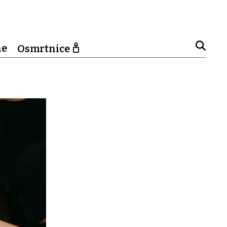
ne
Osmrtnice